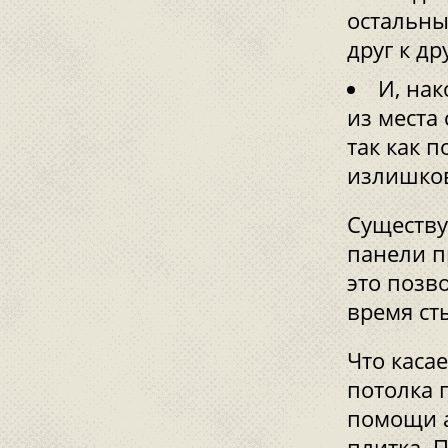
остальны
друг к др
И, нак
из места
так как 
излишков
Существу
панели п
это позв
время ст
Что каса
потолка 
помощи а
плитка. 