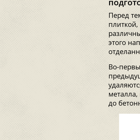
подгот
Перед те
плиткой,
различны
этого на
отделанн
Во-первы
предыду
удаляютс
металла,
до бетон