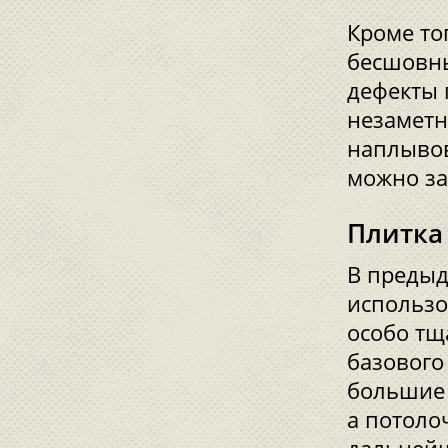
Кроме тог
бесшовны
дефекты 
незаметн
наплывов
можно за
Плитка
В предыд
использо
особо тщ
базового
большие 
а потоло