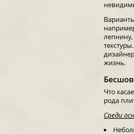
невидимы
Варианты
например
лепнину,
текстуры
дизайнер
жизнь.
Бесшов
Что касае
рода пли
Среди ос
Неболь