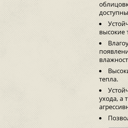
облицовк
доступны
Устой
высокие 
Влаго
появлени
влажност
Высок
тепла.
Устойч
ухода, а
агрессив
Позво