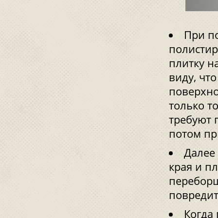
При п
полистир
плитку н
виду, чт
поверхно
только т
требуют 
потом пр
Далее
края и п
переборщ
повредит
Когда 