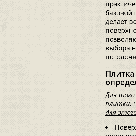
практиче
базовой 
делает в
поверхно
позволяю
выбора н
потолочн
Плитка
опреде
Для того
плитки, 
для этог
Повер
полистир