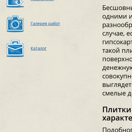
Бесшовны
одними и
разнообр
Галерея работ
случае, 
гипсокар
Каталог
такой пл
поверхно
денежную
совокупн
выглядет
смелые д
Плитки
характ
Подобног