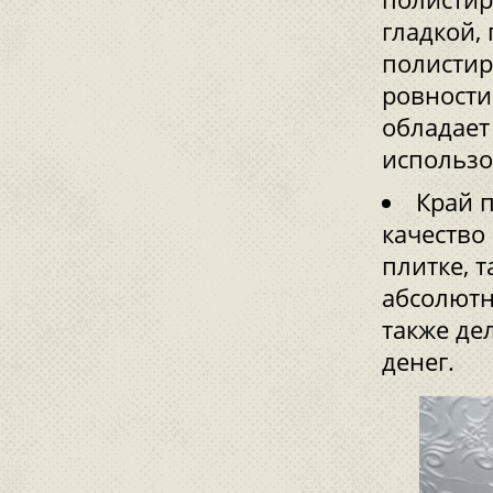
гладкой,
полисти
ровности
обладает
использо
Край 
качество
плитке, 
абсолютн
также де
денег.