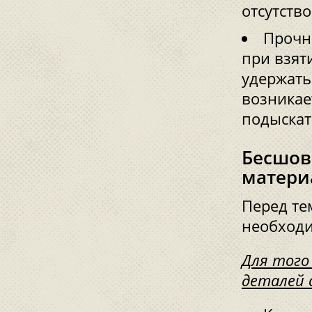
отсутство
Прочно
при взят
удержать
возникает
подыскат
Бесшов
матери
Перед те
необходи
Для того
деталей 