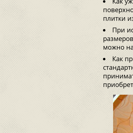
Как уж
поверхно
плитки из
При и
размеров
можно на
Как п
стандарт
принимат
приобрет