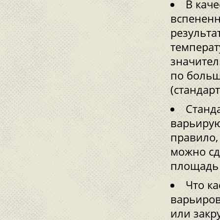
В каче
вспененн
результа
температ
значител
по больш
(стандар
Станд
варьирую
правило,
можно сд
площадь 
Что ка
варьиров
или закру