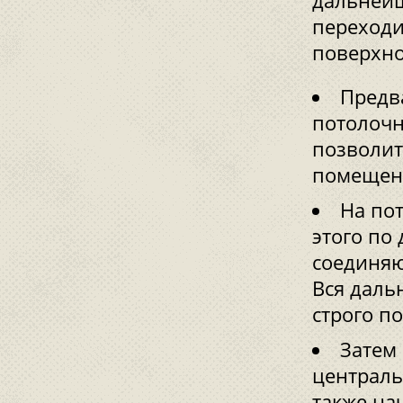
дальнейш
переходи
поверхно
Предва
потолочн
позволит
помещени
На по
этого по
соединяю
Вся даль
строго п
Затем
централь
также нач