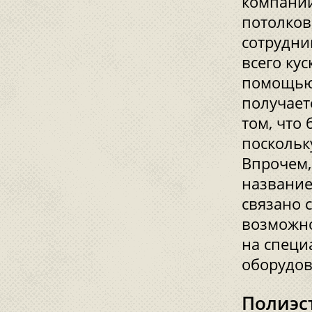
компании
потолков,
сотрудни
всего ку
помощью 
получает
том, что
поскольк
Впрочем,
название,
связано 
возможно
на специ
оборудов
Полиэс