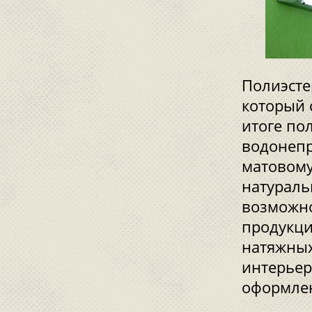
Полиэсте
который 
итоге по
водонепр
матовому
натураль
возможно
продукци
натяжных
интерьер
оформлен