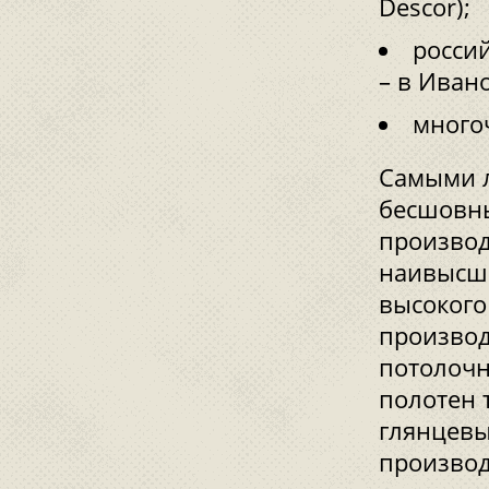
Descor);
россий
– в Иван
много
Самыми 
бесшовны
производ
наивысше
высокого
производ
потолочн
полотен 
глянцевы
производ