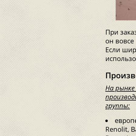
При зака
он вовсе
Если шир
использо
Произв
На рынке
производ
группы:
европе
Renolit, 