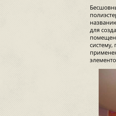
Бесшовны
полиэсте
названию
для созд
помещени
систему,
применен
элементо