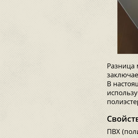
Разница
заключае
В настоя
использу
полиэсте
Свойст
ПВХ (по