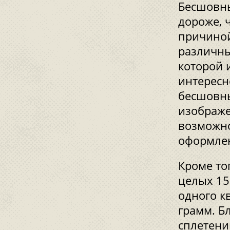
Бесшовны
дороже, 
причиной
различны
которой 
интересн
бесшовны
изображе
возможно
оформлен
Кроме то
целых 15
одного к
грамм. Б
сплетени