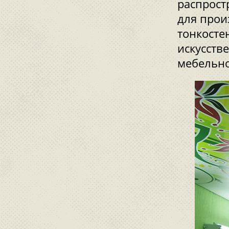
распрост
для прои
тонкосте
искусств
мебельно