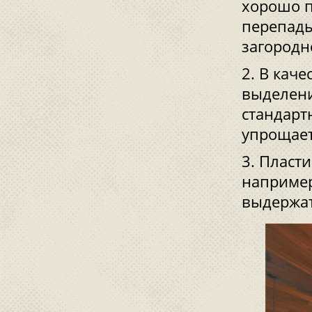
хорошо п
перепады
загородн
В каче
выделени
стандарт
упрощает
Пласти
например
выдержат