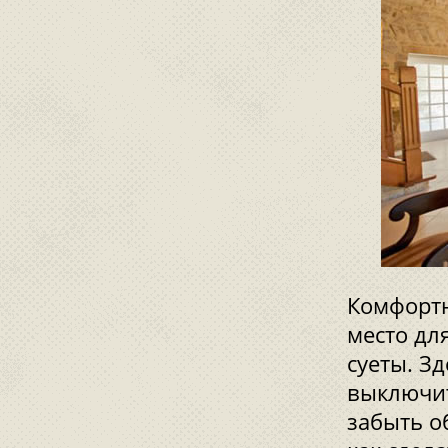
Комфортн
место дл
суеты. З
выключит
забыть о