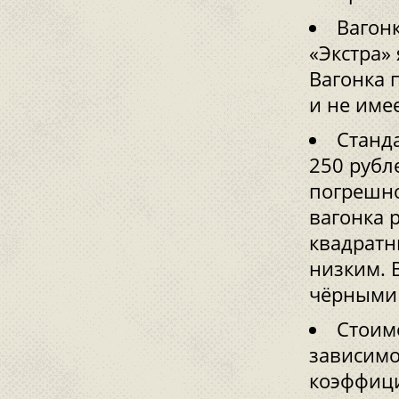
Вагонк
«Экстра»
Вагонка 
и не име
Станда
250 рубл
погрешно
вагонка 
квадратн
низким. 
чёрными 
Стоим
зависимо
коэффици