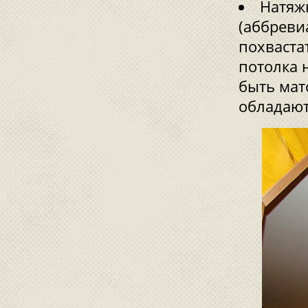
Натяж
(аббреви
похваста
потолка 
быть мат
обладают