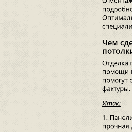
О монтаж
подробно
Оптималь
специали
Чем сд
потолк
Отделка 
помощи 
помогут 
фактуры.
Итак:
Панели
прочная 