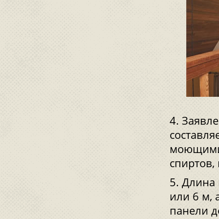
Заявле
составля
моющими 
спиртов,
Длина 
или 6 м,
панели д