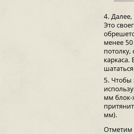
Далее,
Это свое
обрешето
менее 50
потолку,
каркаса.
шататься
Чтобы 
использу
мм блок-х
притянит
мм).
Отметим 