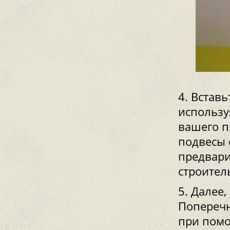
Вставь
использу
вашего п
подвесы 
предвари
строител
Далее,
Поперечн
при помо