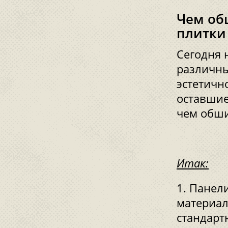
Чем об
плитки
Сегодня 
различны
эстетичн
оставшие
чем обши
Итак:
Панели
материал
стандарт