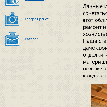
Дачные и
сочетать
этот обл
Галерея работ
ремонт н
хозяйств
Каталог
Наша стат
даче сво
отделки,
материал
положит
каждого 