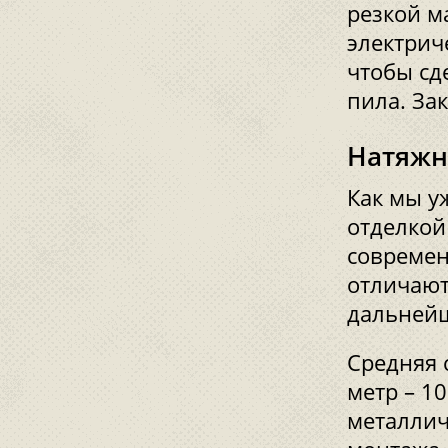
резкой м
электрич
чтобы сд
пила. За
Натяжн
Как мы у
отделкой
современ
отличают
дальнейш
Средняя 
метр – 1
металлич