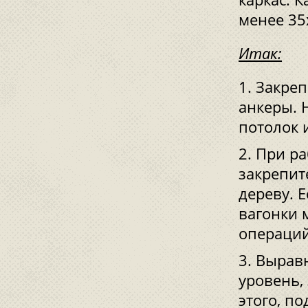
менее 35
Итак:
Закреп
анкеры. 
потолок 
При ра
закрепит
дереву. 
вагонки 
операций
Выравн
уровень,
этого, п