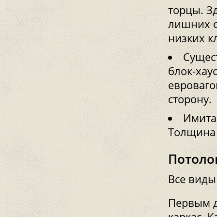
торцы. З
лишних с
низких к
Сущес
блок-хаус
евроваго
сторону.
Имита
Толщина 
Потоло
Все виды
Первым д
каркас. 