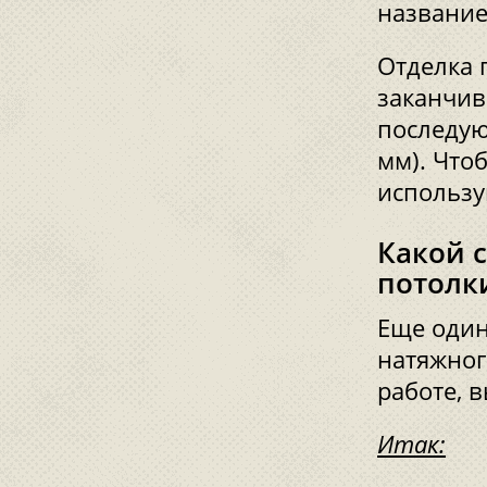
название
Отделка 
заканчив
последую
мм). Что
использу
Какой 
потолк
Еще один
натяжног
работе, в
Итак: