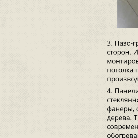
Пазо-г
сторон. И
монтиров
потолка 
производя
Панели
стеклянн
фанеры, 
дерева. 
современ
обогрев