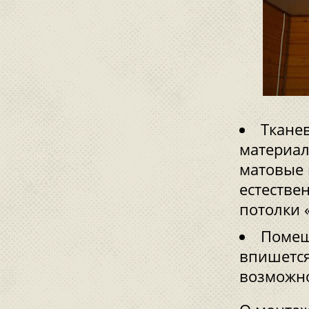
Ткане
материал
матовые 
естестве
потолки 
Помещ
впишется
возможно