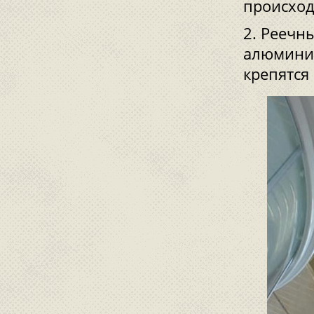
происход
Реечны
алюминие
крепятся