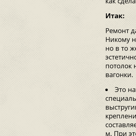
как сдела
Итак:
Ремонт д
Никому н
но в то 
эстетичн
потолок 
вагонки.
Это н
специаль
выструги
креплени
составляе
м. При эт