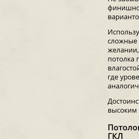
финишной
варианто
Использу
сложные 
желании,
потолка 
влагосто
где уров
аналогич
Достоинс
высоким 
Потоло
ГКЛ