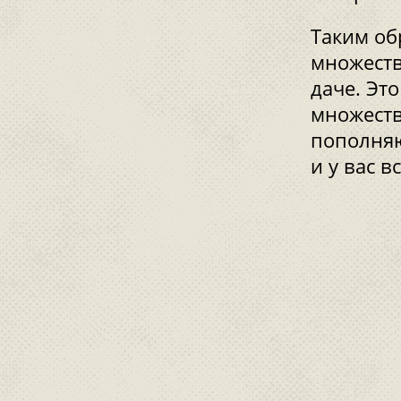
Таким об
множеств
даче. Эт
множеств
пополняю
и у вас в