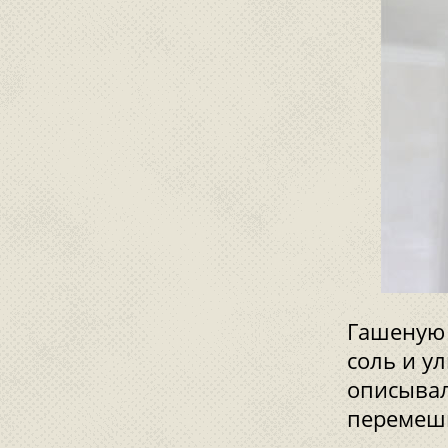
Гашеную 
соль и у
описывал
перемеш