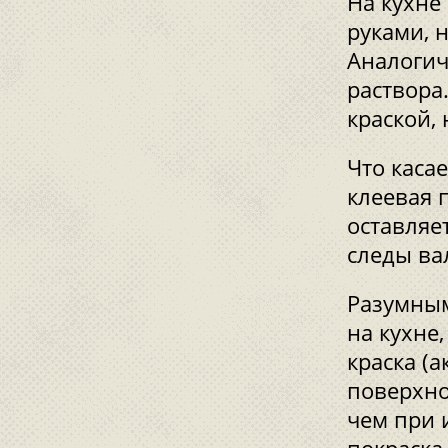
На кухне
руками, н
Аналогич
раствора
краской,
Что касае
клеевая 
оставляе
следы ва
Разумны
на кухне
краска (
поверхно
чем при 