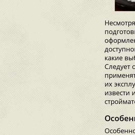
Несмотря
подготов
оформлен
доступной
какие вы
Следует 
применят
их экспл
извести 
строймат
Особен
Особенн