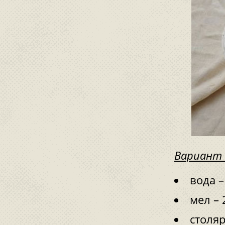
Вариант 
вода –
мел – 
столяр