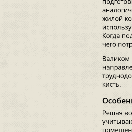
подготов
аналогичн
жилой ко
использу
Когда по
чего потр
Валиком 
направле
труднодо
кисть.
Особен
Решая во
учитываю
помещени