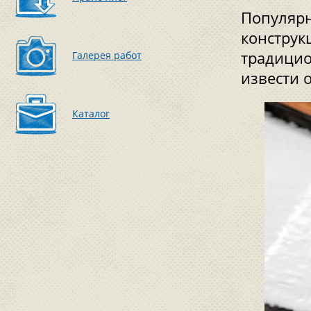
Популярн
конструк
традицио
Галерея работ
извести 
Каталог