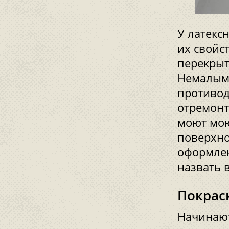
У латекс
их свойс
перекрыт
Немалым 
противод
отремонт
моют мою
поверхно
оформлен
назвать 
Покрас
Начинают