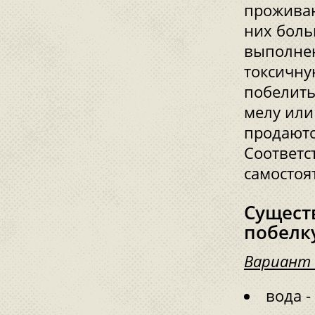
проживан
них боль
выполнен
токсичну
побелить
мелу или
продаютс
Соответс
самостоя
Существ
побелку
Вариант 
вода -