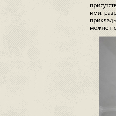
присутст
ими, раз
приклады
можно по