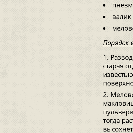
пневм
валик 
мелов
Порядок 
Развод
старая о
известью
поверхно
Мелово
макловиц
пульвери
тогда ра
высохнет