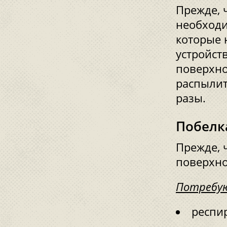
Прежде, 
необходи
которые 
устройст
поверхно
распылит
разы.
Побелк
Прежде, 
поверхно
Потребу
респи