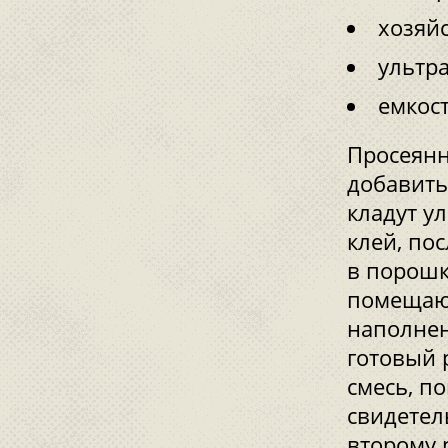
хозяйс
ультра
емкост
Просеянн
добавить
кладут у
клей, по
в порошк
помещают
наполнен
готовый 
смесь, п
свидетел
второму 