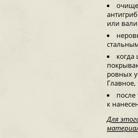
очище
антигриб
или валик
неров
стальным
когда 
покрываю
ровных уч
Главное,
после 
к нанесе
Для этог
материал