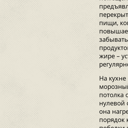
предъявл
перекрыт
пищи, ко
повышает
забывать
продукто
жире – у
регулярн
На кухне
морозный
потолка 
нулевой о
она нагр
порядок 
побелки 