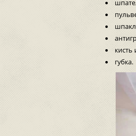
шпате
пульв
шпакл
антиг
кисть 
губка.