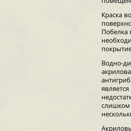
помещен
Краска в
поверхно
Побелка 
необходи
покрытие
Водно-ди
акрилова
антигриб
является
недостат
слишком 
нескольк
Акриловы