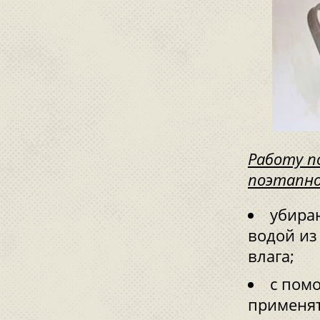
Работу п
поэтапно
убира
водой из
влага;
с пом
применят