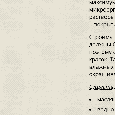
максимум
микроорг
растворы
– покрыт
Строймат
должны б
поэтому 
красок. 
влажных
окрашив
Существу
масля
водно