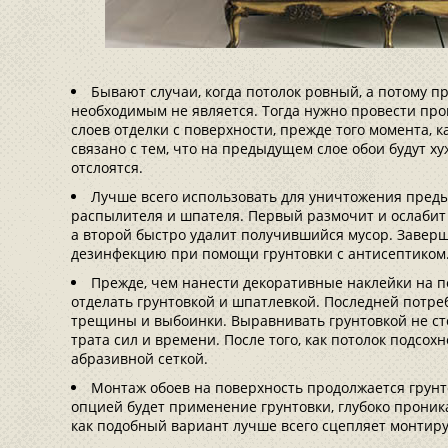
Бывают случаи, когда потолок ровный, а потому 
необходимым не является. Тогда нужно провести пр
слоев отделки с поверхности, прежде того момента, ка
связано с тем, что на предыдущем слое обои будут х
отслоятся.
Лучше всего использовать для уничтожения пред
распылителя и шпателя. Первый размочит и ослабит
а второй быстро удалит получившийся мусор. Заверш
дезинфекцию при помощи грунтовки с антисептиком
Прежде, чем нанести декоративные наклейки на пот
отделать грунтовкой и шпатлевкой. Последней потр
трещины и выбоинки. Выравнивать грунтовкой не стои
трата сил и времени. После того, как потолок подсох
абразивной сеткой.
Монтаж обоев на поверхность продолжается грун
опцией будет применение грунтовки, глубоко проник
как подобный вариант лучше всего сцепляет монтиру