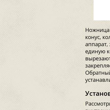
Ножницам
конус, к
аппарат,
единую к
вырезают
закрепля
Обратный
устанавл
Устано
Рассмотр