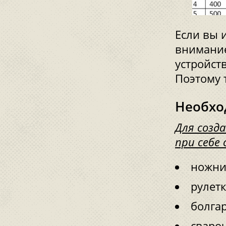
Если вы 
внимание
устройст
Поэтому 
Необхо
Для созд
при себе
ножни
рулетк
болгар
сваро