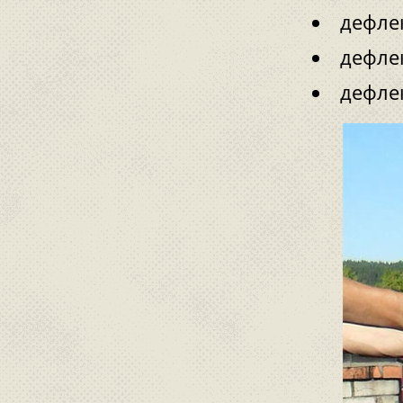
дефле
дефле
дефлек