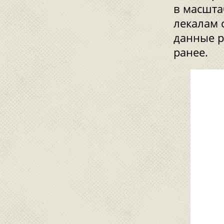
в масштаб
лекалам 
данные р
ранее.