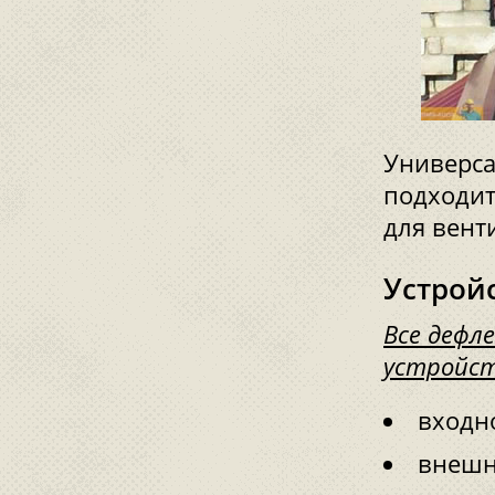
Универса
подходит
для вент
Устрой
Все дефл
устройст
входно
внешн