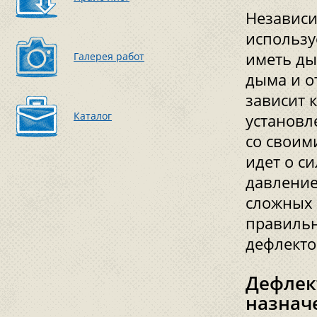
Независи
использу
иметь ды
Галерея работ
дыма и о
зависит 
Каталог
установл
со своим
идет о с
давление 
сложных 
правильн
дефлекто
Дефлек
назнач