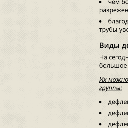
чем бо
разрежен
благо
трубы ув
Виды д
На сегод
большое 
Их можно
группы:
дефле
дефле
дефле