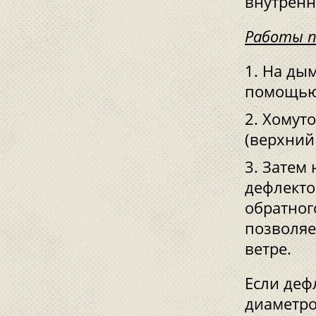
внутренн
Работы п
На дым
помощью 
Хомуто
(верхний
Затем 
дефлекто
обратног
позволяе
ветре.
Если деф
диаметро