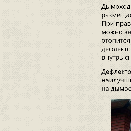
Дымоходн
размещае
При прав
можно зн
отопител
дефлекто
внутрь сн
Дефлекто
наилучши
на дымоо