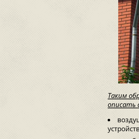
Таким об
описать 
возду
устройст