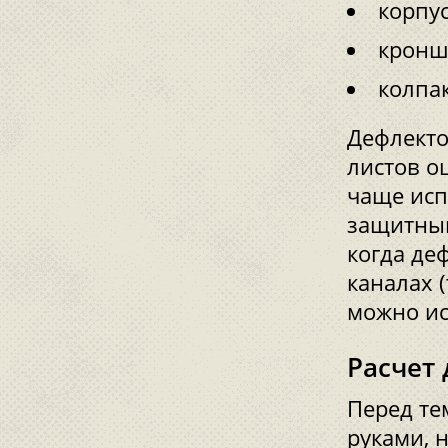
корпус
кронш
колпа
Дефлекто
листов о
чаще исп
защитным
когда де
каналах (
можно ис
Расчет
Перед те
руками, 