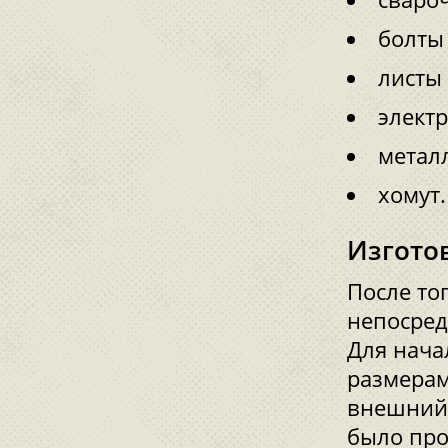
болты 
листы
элект
метал
хомут.
Изгото
После тог
непосред
Для начал
размерам
внешний 
было про