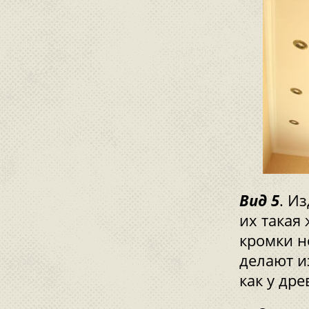
Вид 5
. И
их такая 
кромки н
делают и
как у др