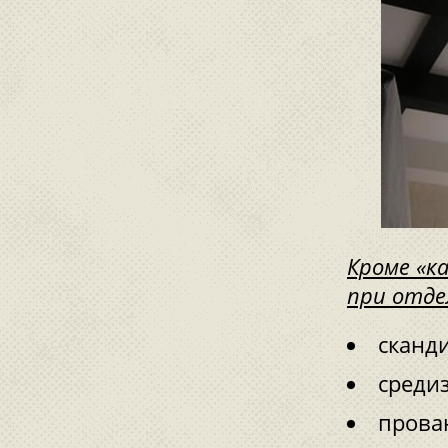
Кроме «к
при отде
сканд
среди
прова