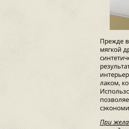
Прежде в
мягкой д
синтетич
результа
интерьер
лаком, к
Использо
позволяе
сэкономи
При жела