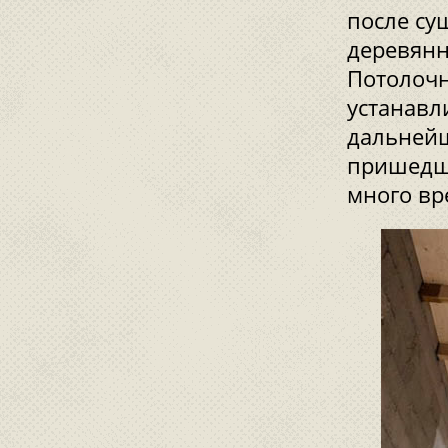
после суш
деревянн
Потолочн
устанавл
дальнейш
пришедшу
много вр