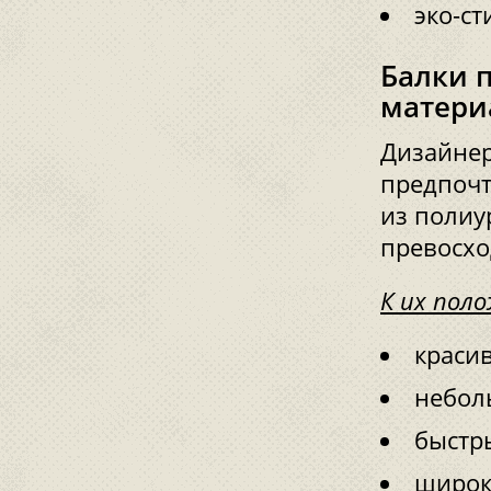
эко-ст
Балки 
матери
Дизайнер
предпочт
из полиу
превосхо
К их пол
красив
небол
быстр
широк