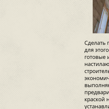
Сделать 
для этог
готовые 
настилаю
строител
экономич
выполняю
предвари
краской 
устанавл