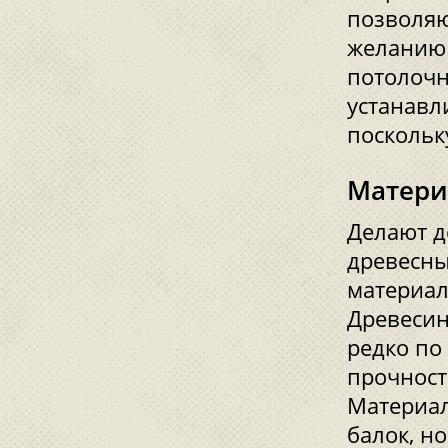
позволяю
желанию
потолочн
устанавл
поскольк
Матери
Делают д
древесны
материал
Древесин
редко по
прочност
Материал
балок, н