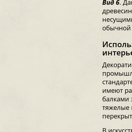
Вид 6
. Д
древесин
несущими
обычной 
Исполь
интерь
Декорати
промышле
стандарт
имеют ра
балками 
тяжелые 
перекры
В искусс