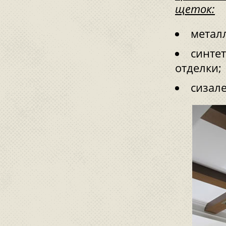
щеток:
метал
синте
отделки;
сизал