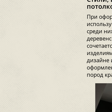
потолк
При офор
использу
среди ни
деревенс
сочетает
изделиям
дизайне 
оформлен
пород кр