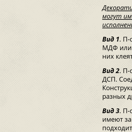
Декорати
могут им
исполнен
Вид 1
. П
МДФ или 
них клея
Вид 2
. П
ДСП. Сое
Конструк
разных д
Вид 3
. П
имеют за
подходит