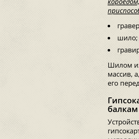
короедом
приспосо
гравер
шило;
грави
Шилом из
массив, 
его пере
Гипсок
балкам
Устройст
гипсокар