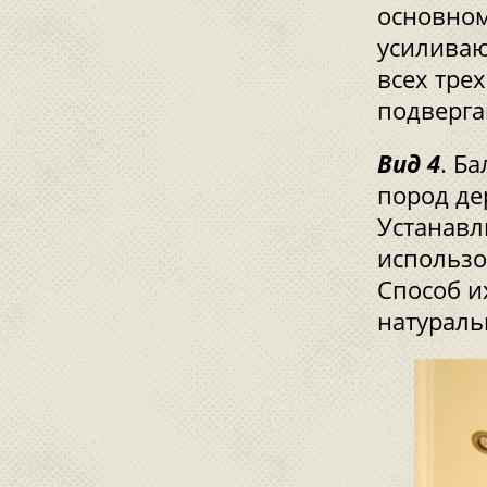
основном
усиливаю
всех тре
подверга
Вид 4
. Б
пород дер
Устанавл
использо
Способ их
натураль