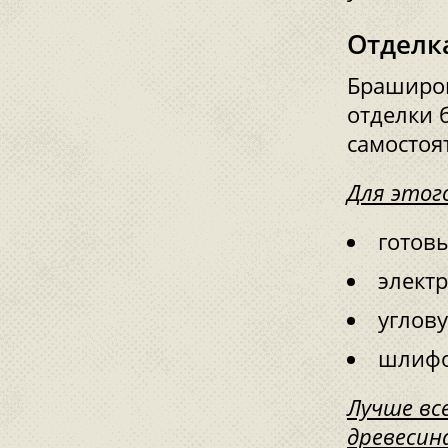
Отделк
Браширов
отделки 
самостоя
Для этог
готов
элект
углов
шлифо
Лучше вс
древесин