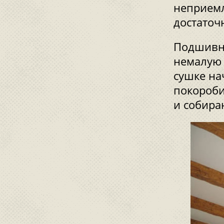
неприемл
достаточ
Подшивны
немалую 
сушке на
покороби
и собира