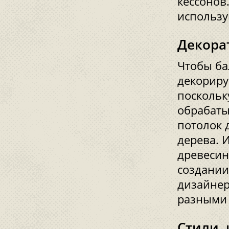
кессонов
использу
Декора
Чтобы ба
декориру
поскольк
обрабаты
потолок 
дерева. 
древесин
создании
дизайнер
разными 
Стили,