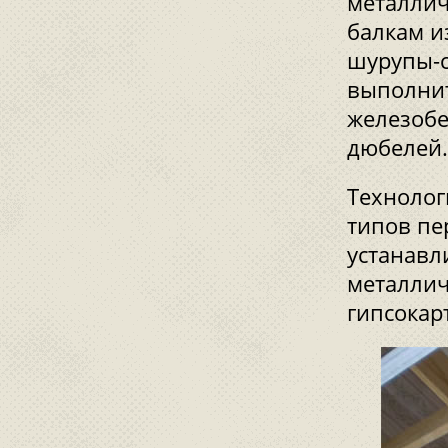
металлич
балкам и
шурупы-с
выполнит
железобе
дюбелей.
Технолог
типов пе
устанавл
металлич
гипсокар