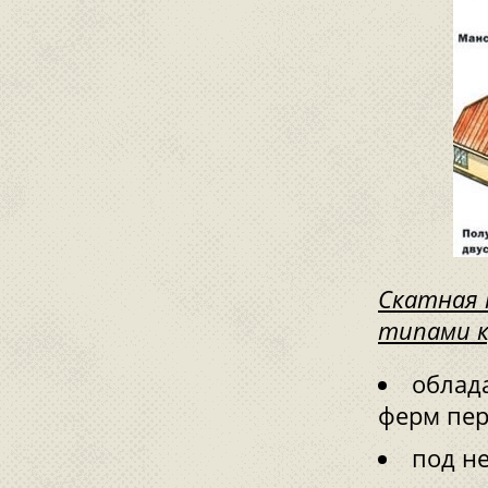
Скатная 
типами к
облад
ферм пер
под н