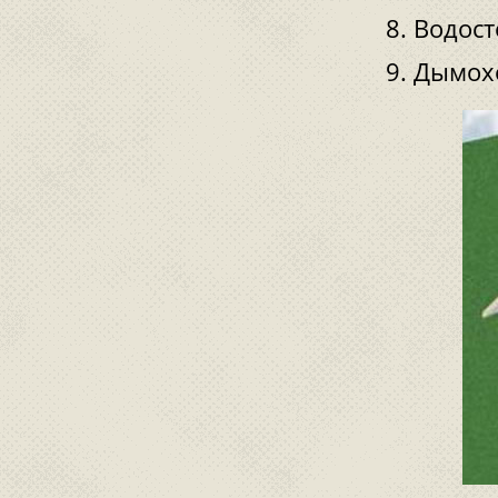
Водост
Дымох