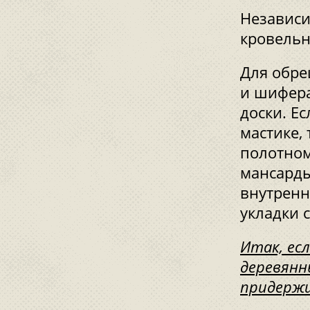
Независи
кровельн
Для обре
и шифера
доски. Е
мастике,
полотном
мансарды
внутренн
укладки 
Итак, ес
деревянн
придержи