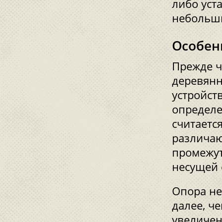
либо уст
небольши
Особен
Прежде ч
деревянн
устройст
определ
считаетс
различаю
промежут
несущей 
Опора не
далее, че
увеличен