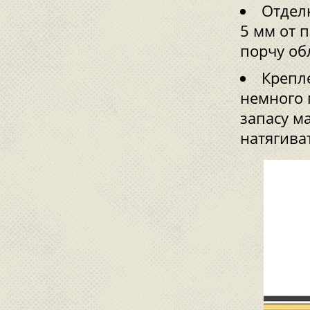
Отдел
5 мм от 
порчу об
Крепл
немного 
запасу м
натягиват