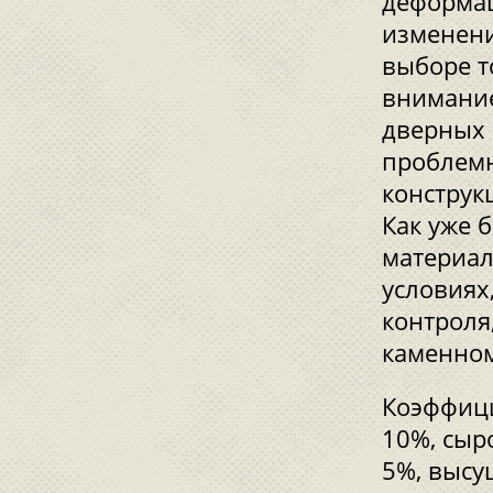
деформац
изменени
выборе т
внимание
дверных 
проблемн
конструк
Как уже 
материал
условиях
контроля
каменном
Коэффици
10%, сыр
5%, высу