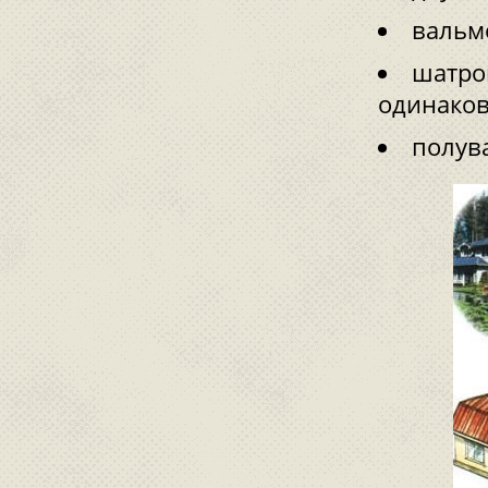
вальм
шатров
одинако
полув