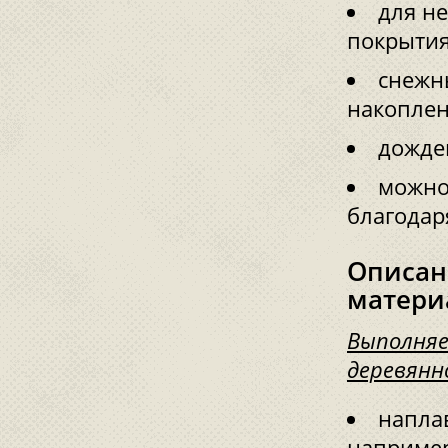
для н
покрытия
снежн
накоплен
дождев
можно
благодар
Описан
матери
Выполняе
деревянн
напла
например