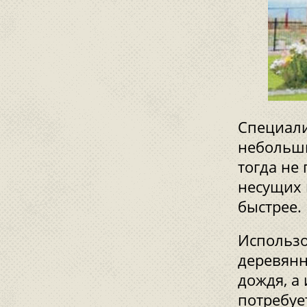
Специали
небольши
тогда не
несущих 
быстрее.
Использо
деревянн
дождя, а
потребуе