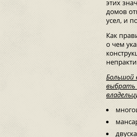
этих зна
домов от
усел, и п
Как прав
о чем ук
конструк
непракт
Большой 
выбрать 
владельц
много
манса
двуска