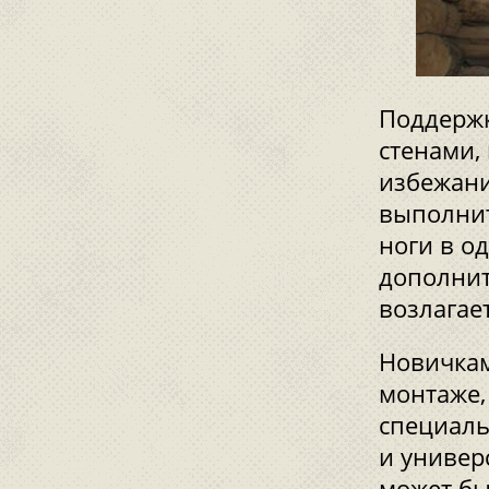
Поддержк
стенами,
избежани
выполнит
ноги в о
дополнит
возлагае
Новичкам
монтаже,
специаль
и универ
может бы