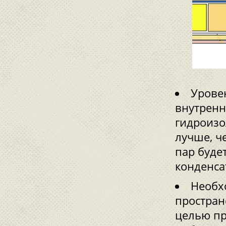
Урове
внутренн
гидроизо
лучше, ч
пар буде
конденса
Необх
простран
целью пр