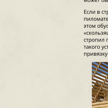
Если в с
пиломате
этом обу
«скользя
стропил 
такого у
привязку