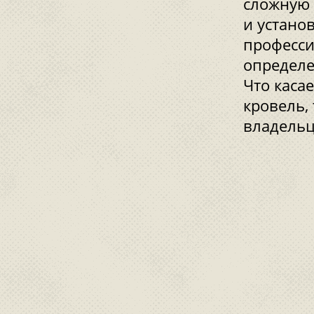
сложную 
и устано
професс
определе
Что каса
кровель,
владельц