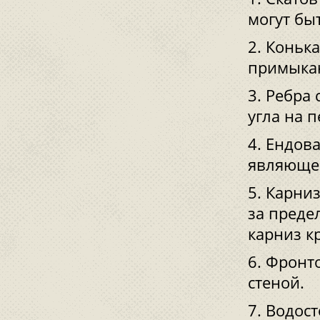
могут бы
Конька
примыкан
Ребра 
угла на 
Ендова
являющег
Карниз
за преде
карниз к
Фронто
стеной.
Водост