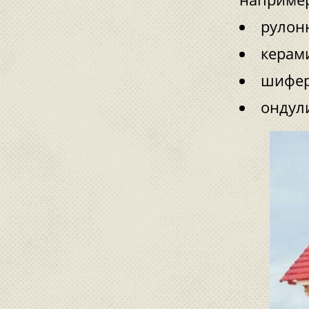
рулон
керам
шифер
ондул