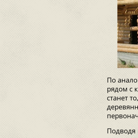
По анало
рядом с 
станет т
деревянн
первонач
Подводя 