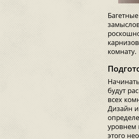
Багетные
замыслов
роскошно
карнизов
комнату.
Подгот
Начинать
будут ра
всех ком
Дизайн и
определе
уровнем 
этого не