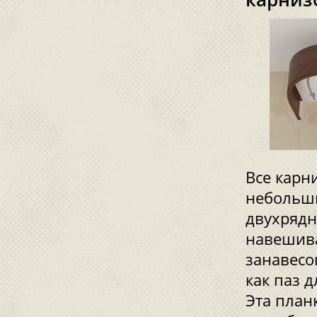
Все карн
небольши
двухрядн
навешива
занавесо
как паз д
Эта планк