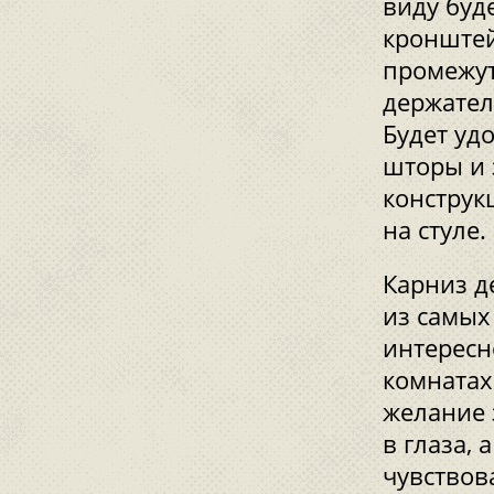
виду буд
кронштей
промежут
держател
Будет уд
шторы и 
конструкц
на стуле.
Карниз д
из самых
интересн
комнатах
желание 
в глаза, 
чувствов