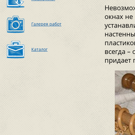
Невозмож
окнах не
устанавл
Галерея работ
настенны
пластико
Каталог
всегда –
придает 