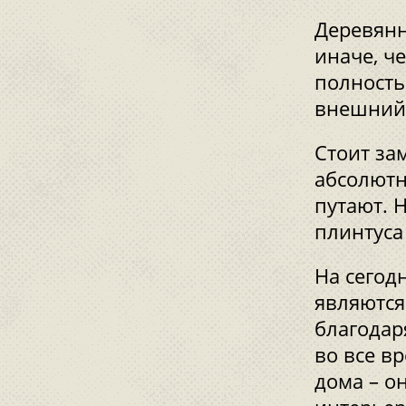
Деревянн
иначе, ч
полность
внешний 
Стоит за
абсолютн
путают. 
плинтуса
На сего
являются
благодар
во все в
дома – о