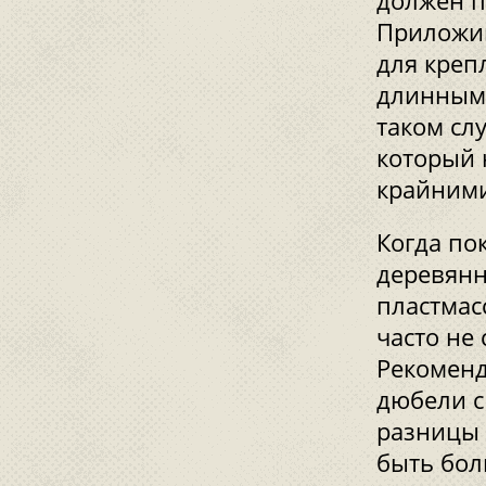
должен п
Приложив
для креп
длинными
таком сл
который 
крайними
Когда по
деревянн
пластмас
часто не
Рекоменд
дюбели с
разницы 
быть бол