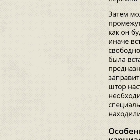
Затем мо
промежут
как он б
иначе вст
свободно
была вст
предназн
заправит
штор нас
необходи
специаль
находили
Особен
карниз