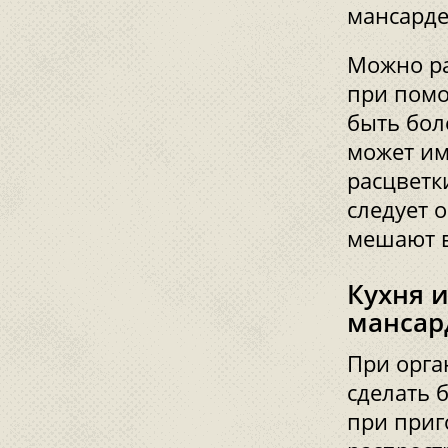
мансарде
Можно ра
при помо
быть бол
может им
расцветк
следует 
мешают в
Кухня 
мансар
При орга
сделать 
при приг