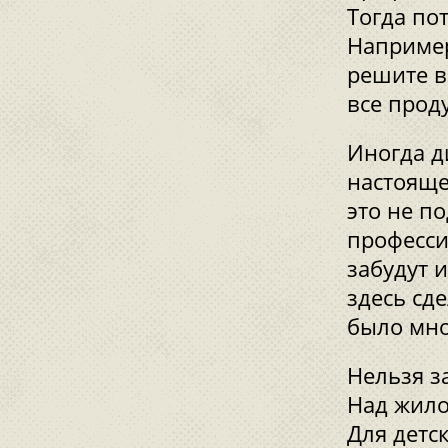
Тогда по
Например
решите в
все прод
Иногда д
настояще
это не по
професси
забудут 
здесь сд
было мно
Нельзя з
Над жило
Для детс