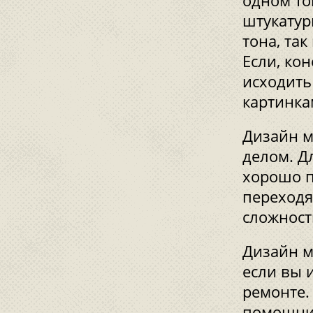
одном то
штукатур
тона, та
Если, кон
исходить
картинка
Дизайн м
делом. Д
хорошо п
переходя
сложност
Дизайн м
если вы 
ремонте.
помощник