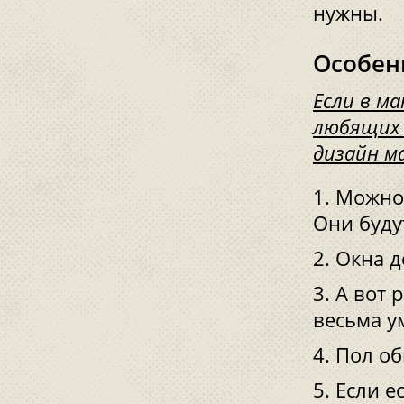
нужны.
Особен
Если в м
любящих 
дизайн м
Можно 
Они буду
Окна д
А вот 
весьма у
Пол об
Если е