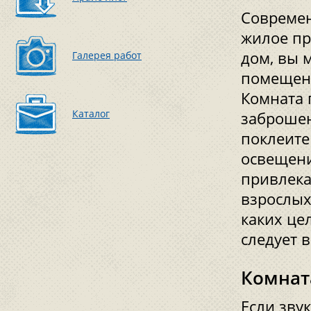
Современ
жилое пр
дом, вы 
Галерея работ
помещени
Комната 
Каталог
заброшен
поклеите
освещени
привлека
взрослых
каких це
следует 
Комнат
Если зву