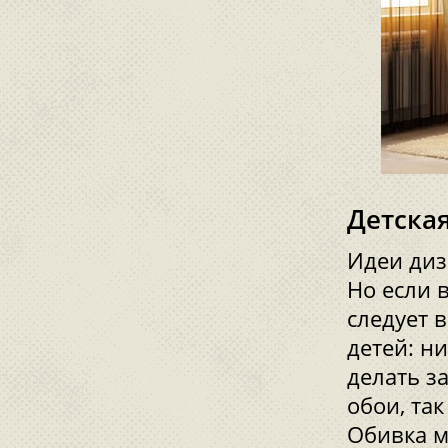
Детска
Идеи диз
Но если 
следует 
детей: н
делать з
обои, так
Обивка м