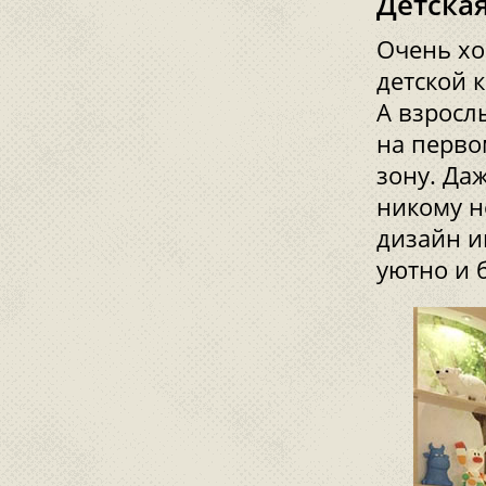
Детска
Очень хо
детской 
А взросл
на перво
зону. Да
никому н
дизайн и
уютно и 