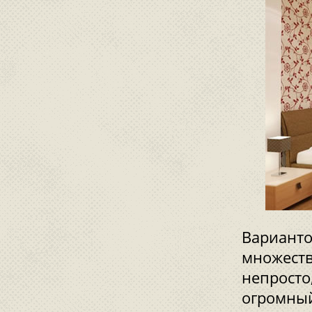
Варианто
множеств
непросто
огромный