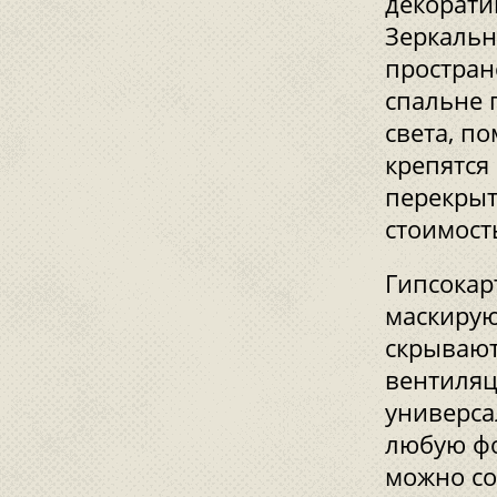
декорати
Зеркальн
простран
спальне 
света, п
крепятся
перекрыт
стоимост
Гипсокар
маскирую
скрывают
вентиляц
универса
любую фо
можно со