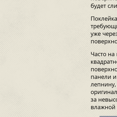
будет сл
Поклейка
требующи
уже чере
поверхно
Часто на
квадратн
поверхно
панели и
лепнину, 
оригинал
за невыс
влажной 