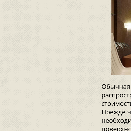
Обычная 
распрост
стоимост
Прежде ч
необходи
поверхно