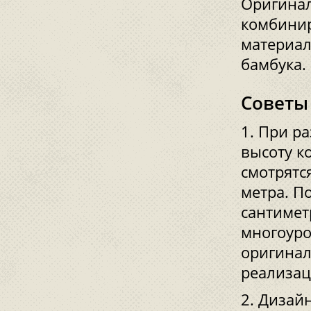
Оригинал
комбинир
материал
бамбука.
Советы
При ра
высоту к
смотрятс
метра. П
сантимет
многоуро
оригинал
реализац
Дизайн