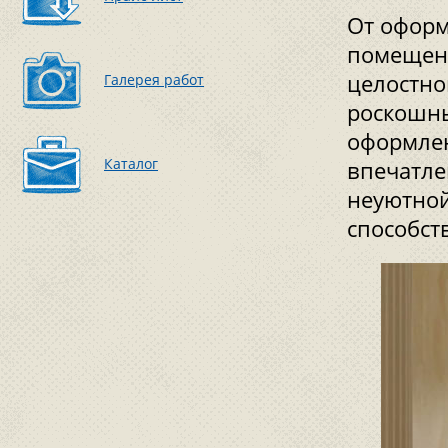
От оформ
помещени
целостно
Галерея работ
роскошны
оформлен
Каталог
впечатле
неуютной
способст