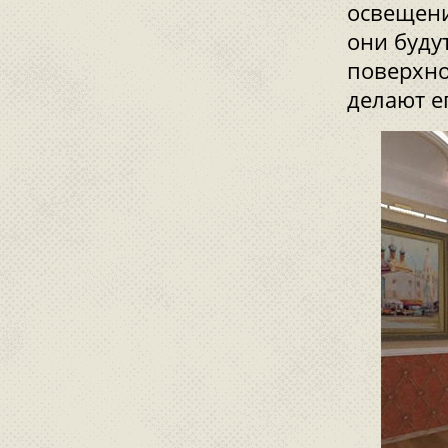
освещени
они буду
поверхно
делают ег