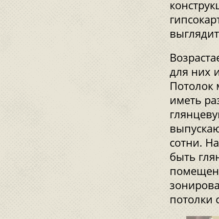
конструк
гипсокарт
выглядит
Возраста
для них 
Потолок 
иметь ра
глянцеву
выпускаю
сотни. Н
быть гля
помещени
зонирова
потолки 