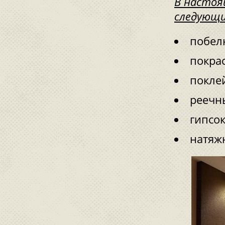
В настоя
следующи
побел
покрас
поклей
реечны
гипсо
натяж