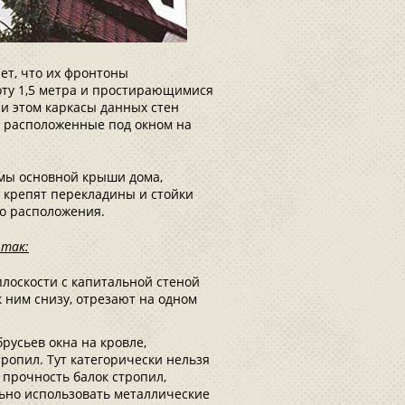
ет, что их фронтоны
ту 1,5 метра и простирающимися
ри этом каркасы данных стен
 расположенные под окном на
емы основной крыши дома,
м крепят перекладины и стойки
го расположения.
 так:
плоскости с капитальной стеной
 ним снизу, отрезают на одном
русьев окна на кровле,
ропил. Тут категорически нельзя
ь прочность балок стропил,
ьно использовать металлические