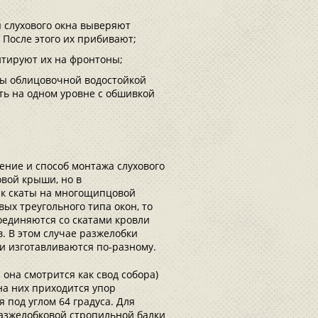
я слухового окна выверяют
После этого их прибивают;
нтируют их на фронтоны;
ты облицовочной водостойкой
ть на одном уровне с обшивкой
ение и способ монтажа слухового
вой крыши, но в
ак скаты на многощипцовой
вых треугольного типа окон, то
оединяются со скатами кровли
ов. В этом случае разжелобки
и изготавливаются по-разному.
 она смотрится как свод собора)
а них приходится упор
 под углом 64 градуса. Для
азжелобковой стропильной балки