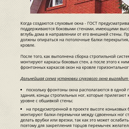
Когда создаются слуховые окна - ГОСТ предусматрива
поддерживаются боковыми стенами, имеющими высо
вглубь дома в направлении от его внешней стены. П
должны опираться на потолочные балки перекрытия,
кровле.
После того, как выполнена сборка стропильной сист
монтируют каркасы боковых стен, а после этого к ни
фронтонных каркасов окон на кровле горизонтально
Дальнейшая схема установки слухового окна выглядит
поскольку фронтоны окна располагаются в одной 
здания, концы стропильных ног, которые прилегают к
уровне с обшивкой стены;
на предусмотренной в проекте высоте коньковых б
монтируют балки-перемычки между сдвоенных ног ст
делать врубки или врезки, так как это может ослабит
поэтому для закрепления торцов перемычек желател