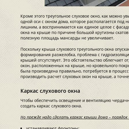
Кроме этого треугольное слуховое окно, как можно ув
одной оси с окном дома, которое располагается под н
лишним, а воспринимается как единое целое с фасадо
окна на крыше по причине большой крутизны скатов (
полезную площадь мансарды не увеличивает.
Поскольку крыша слухового треугольного окна опуска
формирования разжелобка, проблема с гидроизоляцие
крышей отсутствует. Это обстоятельство облегчает о
окон, расположенных на крыше, но кровельного покр
была произведена правильно, потребуется в процес
производить расчет слуховых окон на крыше, а точн
Каркас слухового окна
Чтобы обеспечить освещение и вентиляцию чердачн
создать каркас слухового окна.
Но прежде надо сделать каркас крыши дома – порядо
устанавливают фронтоны;