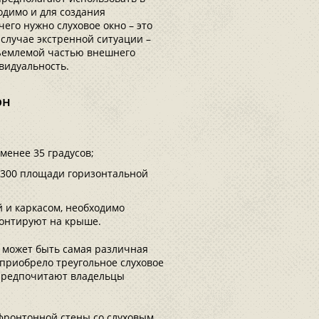
одимо и для создания
его нужно слуховое окно – это
случае экстренной ситуации –
тъемлемой частью внешнего
видуальность.
он
менее 35 градусов;
/300 площади горизонтальной
 и каркасом, необходимо
монтируют на крыше.
й может быть самая различная
приобрело треугольное слуховое
 предпочитают владельцы
 фронтонной стены со слуховым