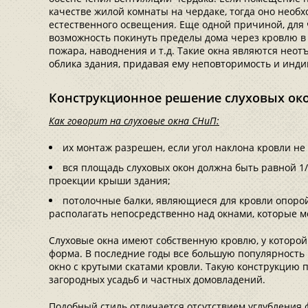
качестве жилой комнаты на чердаке, тогда оно необх
естественного освещения. Еще одной причиной, для ч
возможность покинуть пределы дома через кровлю в 
пожара, наводнения и т.д. Такие окна являются нео
облика здания, придавая ему неповторимость и инди
Конструкционное решение слуховых ок
Как говорит на слуховые окна СНиП:
их монтаж разрешен, если угол наклона кровли не 
вся площадь слуховых окон должна быть равной 1
проекции крыши здания;
потолочные балки, являющиеся для кровли опорой
располагать непосредственно над окнами, которые 
Слуховые окна имеют собственную кровлю, у которо
форма. В последние годы все большую популярность 
окно с крутыми скатами кровли. Такую конструкцию
загородных усадьб и частных домовладений.
Подобный стиль отличается отсутствием углубления