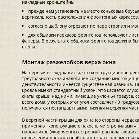
накладные кронштейны;
прежде чем установить на место коньковые брусь
вертикальность расположения фронтонных каркасов. 
согласно шаблону отрезают по паре стропил и мо
для обшивки каркасов фронтонов используют лис
фанеры. В результате обшивка фронтонов должна бы
стены.
Монтаж разжелобков верха окна
На первый взгляд, кажется, что конструкционное реш
треугольного окна аналогичен созданию многощипцо
действительности имеется существенная разница. Т
кровле имеют стандартный уклон. Что касается слухо
скаты крыши над ними, имеющие уклон 64 градуса, с
всего дома, у которых этот угол составляет 40 градус
получаются нестандартными: нижняя и верхняя част
В верхней части крыши для окна (со стороны чердака
применяют конструкцию с накосными стропилами – н
нарожников (укороченных стропил), располагающихся
проведения монтажа необходимо знать параметры р