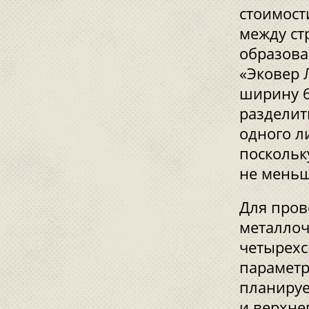
стоимост
между ст
образова
«Эковер 
ширину 6
разделит
одного л
поскольк
не меньш
Для пров
металлоч
четырехс
параметр
планируе
и верхне