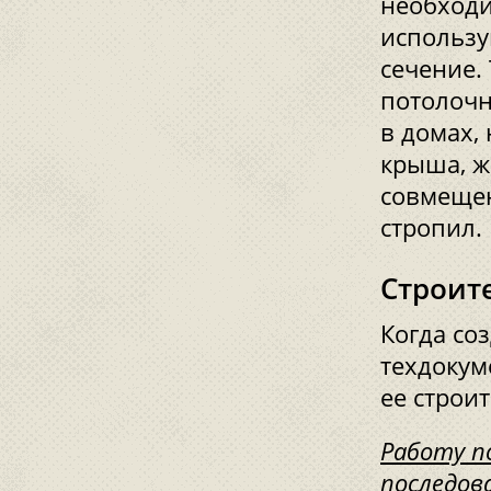
необходи
использ
сечение.
потолочн
в домах,
крыша, ж
совмещен
стропил.
Строит
Когда со
техдокум
ее строит
Работу п
последов