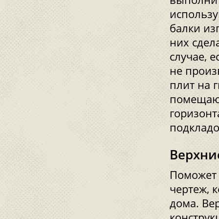
использу
балки из
них сдел
случае, 
не произ
плит на 
помещают
горизон
подкладо
Верхни
Поможет 
чертеж, 
дома. Ве
конструк