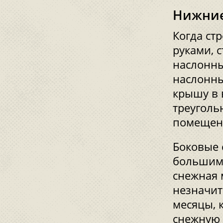
Нижние
Когда ст
руками, 
наслонны
наслонны
крышу в 
треуголь
помещени
Боковые 
большим 
снежная 
незначит
месяцы, 
снежную 