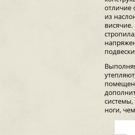
отличие 
из насло
висячие.
стропила
напряжен
подвески
Выполняя
утепляют
помещени
дополнит
системы,
ноги, че