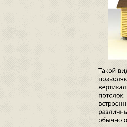
Такой ви
позволя
вертикал
потолок.
встроенн
различны
обычно о