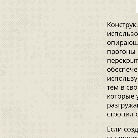
Конструк
использо
опирающи
прогоны 
перекрыт
обеспече
использу
тем в св
которые 
разгружа
стропил 
Если соз
выполнит