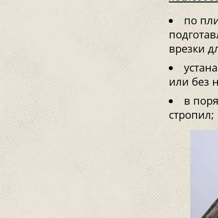
по пл
подготав
врезки дл
устана
или без 
в пор
стропил;