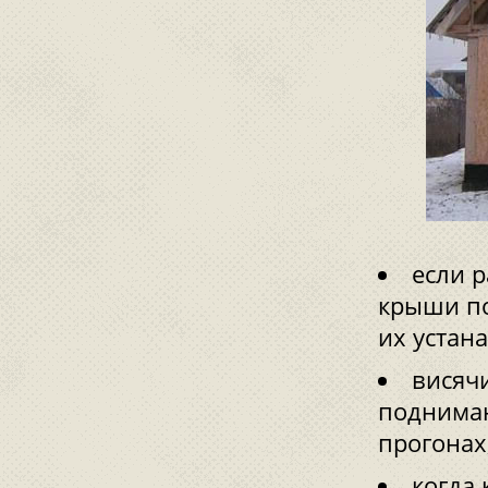
если 
крыши по
их устан
висяч
поднимаю
прогонах
когда