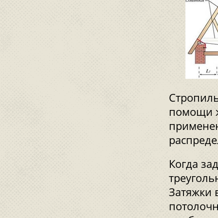
Стропиль
помощи ж
применен
распреде
Когда за
треуголь
Затяжки 
потолочн