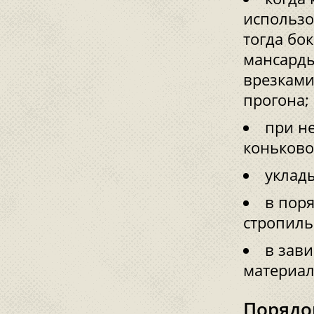
использо
тогда бо
мансарды
врезками
прогона;
при н
коньково
уклад
в пор
стропиль
в зав
материал
Порядо