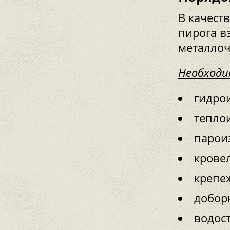
В качест
пирога в
металло
Необходи
гидро
тепло
парои
крове
крепе
добор
водос