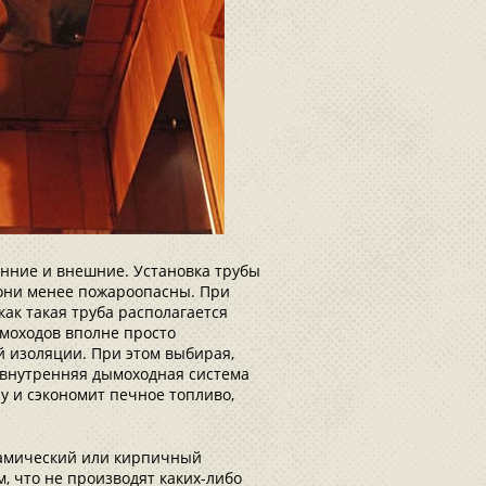
енние и внешние. Установка трубы
, они менее пожароопасны. При
как такая труба располагается
ымоходов вполне просто
й изоляции. При этом выбирая,
о внутренняя дымоходная система
у и сэкономит печное топливо,
рамический или кирпичный
м, что не производят каких-либо