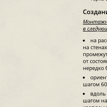
Создан
Монтажн
в следую
на ра
на стена
промежут
от состо
нередко 
ориент
шагом 60
вдоль
шагом на