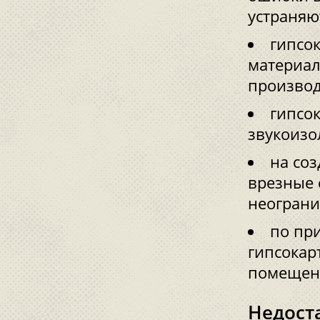
устраняю
гипсо
материал
производ
гипсо
звукоизо
на со
врезные 
неограни
по пр
гипсокар
помещени
Недост