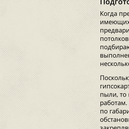
Подгот
Когда пр
имеющих
предвари
потолков
подбираю
выполнен
нескольк
Поскольк
гипсокар
пыли, то
работам.
по габар
обстанов
закрепля