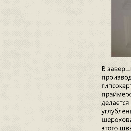
В заверш
производ
гипсокар
праймеро
делается
углублен
шерохова
этого шв