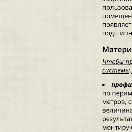
пользова
помещени
появляет
подшипни
Матери
Чтобы пр
системы,
профи
по перим
метров, с
величина
результа
монтирую