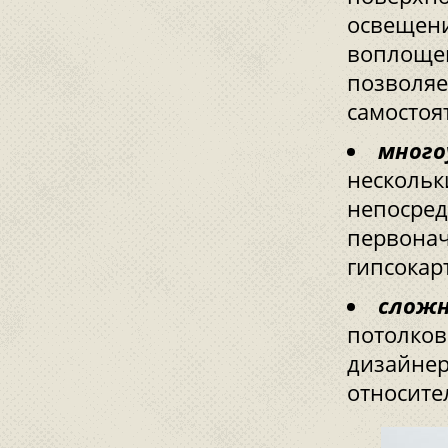
освещени
воплощен
позволяе
самостоя
много
нескольк
непосред
первонач
гипсокар
сложн
потолков
дизайнер
относите