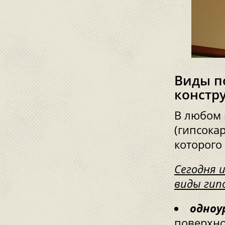
Виды п
констр
В любом 
(гипсока
которого
Сегодня 
виды гип
одноу
поверхно