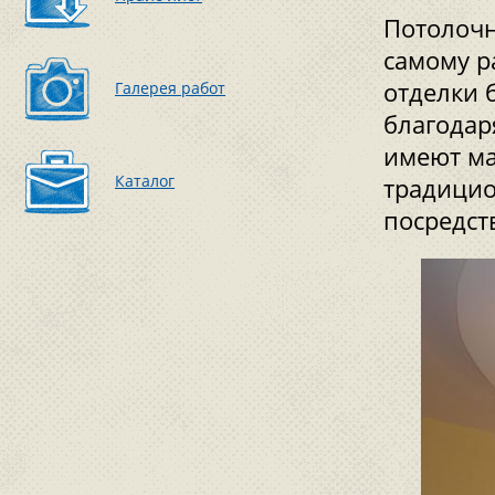
Потолочн
самому р
отделки 
Галерея работ
благодар
имеют ма
Каталог
традици
посредст