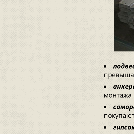
подве
превыша
анкер
монтажа 
самор
покупают
гипсо