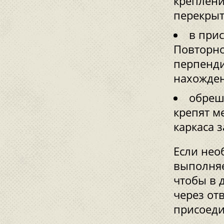
креплени
перекры
в при
Повторно
перпенди
нахожден
обреш
крепят м
каркаса 
Если нео
выполняе
чтобы в 
через от
присоеди