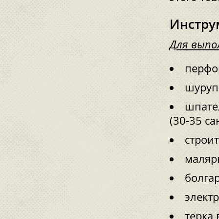
Инстру
Для выпо
перфо
шуруп
шпател
(30-35 са
строи
маляр
болга
электр
терка 