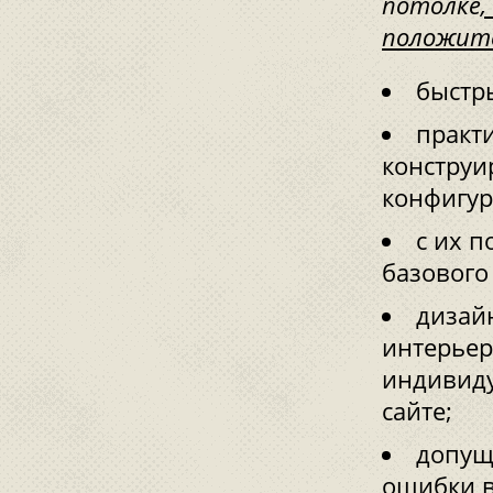
потолке
положит
быстр
практ
конструи
конфигур
с их 
базового
дизай
интерьер
индивиду
сайте;
допущ
ошибки в