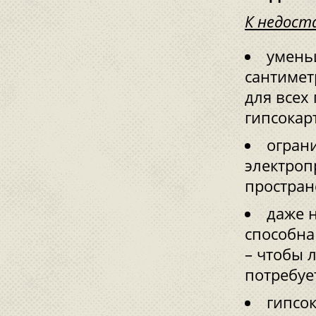
К недост
умень
сантимет
для всех
гипсокар
огран
электроп
простран
даже 
способна
– чтобы 
потребуе
гипсок