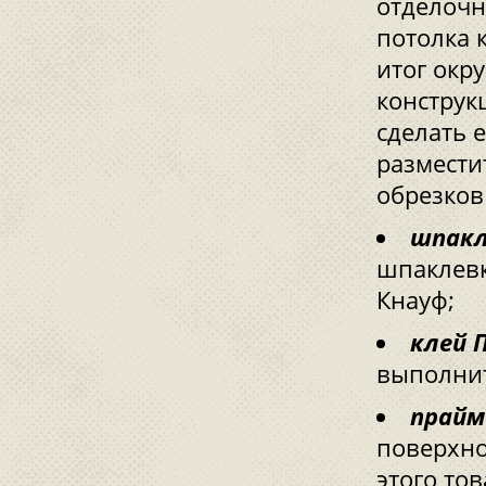
отделочн
потолка 
итог окр
конструк
сделать 
размести
обрезков
шпакл
шпаклевк
Кнауф;
клей 
выполни
прайм
поверхно
этого то