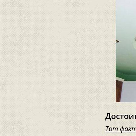
Достои
Тот фак