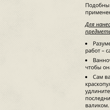
Подобный
применен
Для нане
предмет
Разум
работ – с
Ванноч
чтобы он
Сам ва
краскопу
удлините
последни
валиком.