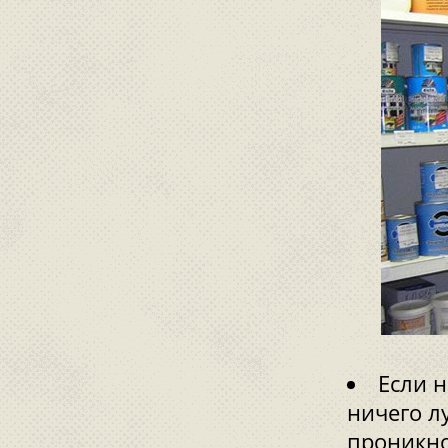
Если н
ничего л
проникно