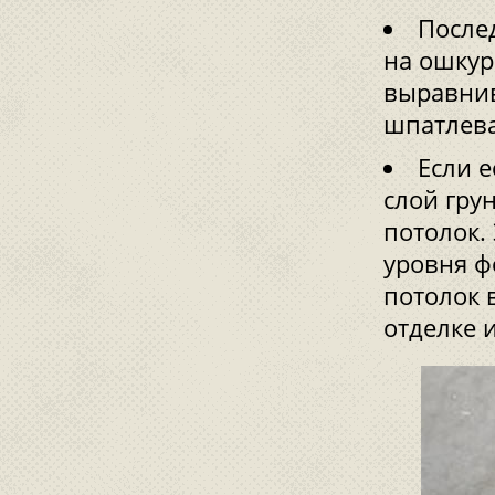
После
на ошкур
выравни
шпатлев
Если е
слой гру
потолок.
уровня ф
потолок 
отделке и