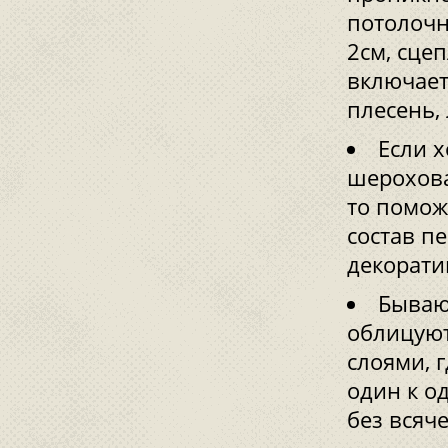
потолочн
2см, сцеп
включает
плесень,
Если х
шерохова
то помож
состав п
декорати
Бывают
облицуют
слоями, 
один к о
без всяч