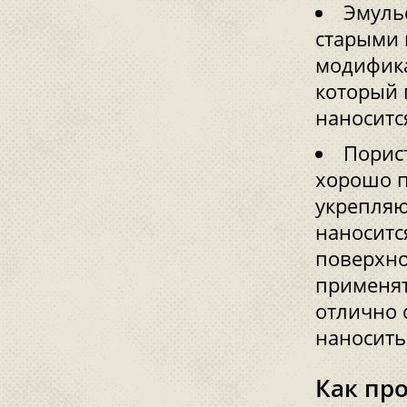
Эмуль
старыми 
модифика
который 
наноситс
Порист
хорошо п
укрепляю
наноситс
поверхно
применят
отлично 
наносить
Как пр