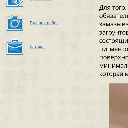
Для того
обязател
замазыва
Галерея работ
загрунто
состоящи
Каталог
пигменто
поверхно
минималь
которая 