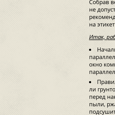
Собрав в
не допус
рекоменд
на этикет
Итак, ра
Начал
параллел
окно ком
параллел
Прави
ли грунт
перед на
пыли, рж
подсушит