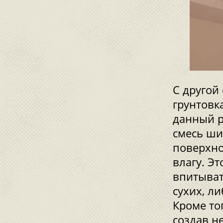
С другой 
грунтовк
данный р
смесь ши
поверхно
влагу. Э
впитыват
сухих, л
Кроме тог
создав н