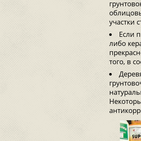
грунтово
облицовы
участки с
Если п
либо кер
прекрасн
того, в с
Дерев
грунтово
натураль
Некоторы
антикорр