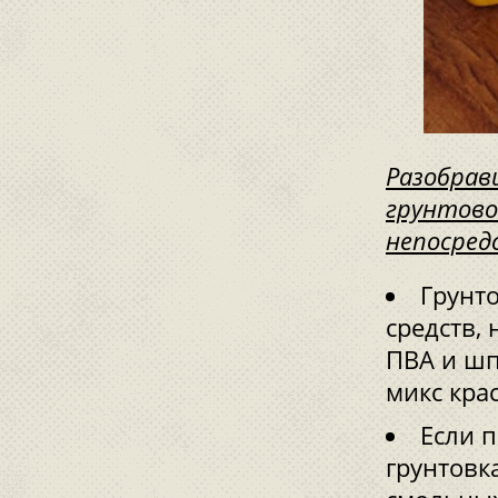
Разобрав
грунтово
непосред
Грунт
средств,
ПВА и шп
микс кра
Если п
грунтовк