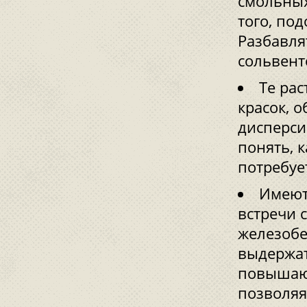
смольных
того, по
Разбавля
сольвент
Те ра
красок, 
дисперси
понять, к
потребуе
Имеют
встречи 
железобе
выдержат
повышают
позволяя