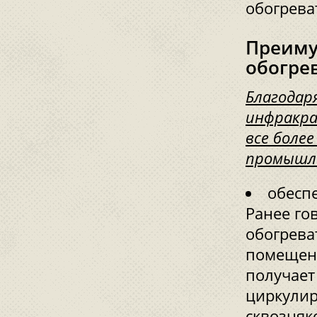
обогрева
Преиму
обогре
Благодар
инфракра
все боле
промышле
обесп
Ранее го
обогрева
помещени
получает
циркулир
сквозняк