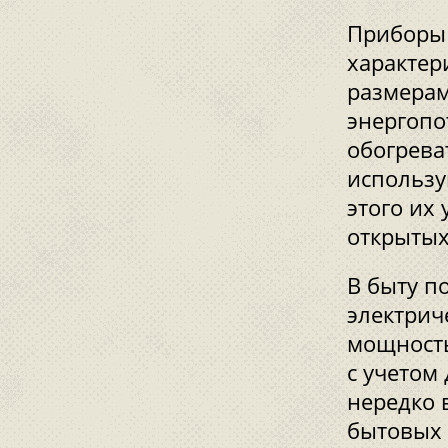
Приборы 
характер
размерам
энергоп
обогрева
использу
этого их
открытых
В быту п
электрич
мощность
с учетом
нередко 
бытовых 