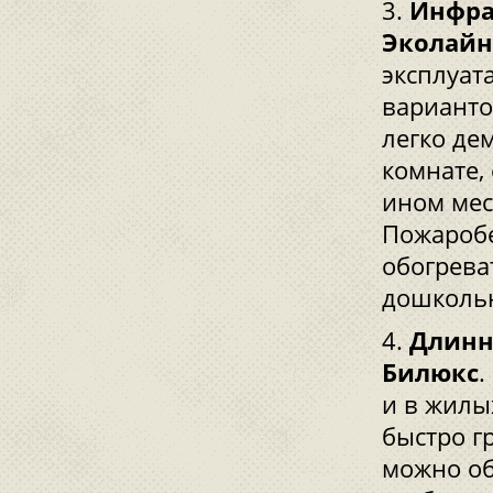
Инфра
Эколайн
эксплуат
варианто
легко де
комнате,
ином мес
Пожаробе
обогрева
дошколь
Длинн
Билюкс
.
и в жилы
быстро г
можно об