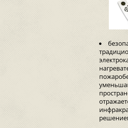
безоп
традицио
электрок
нагреват
пожаробе
уменьша
простран
отражает
инфракра
решением