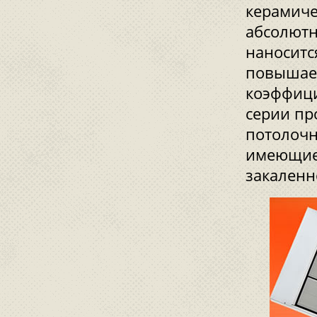
керамиче
абсолютн
наноситс
повышает
коэффици
серии пр
потолочн
имеющие 
закаленн