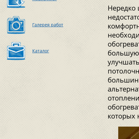
Нередко 
недостат
комфортн
Галерея работ
необходи
обогрева
Каталог
большую 
улучшать
потолоч
большинс
альтерна
отоплен
обогрева
которых 