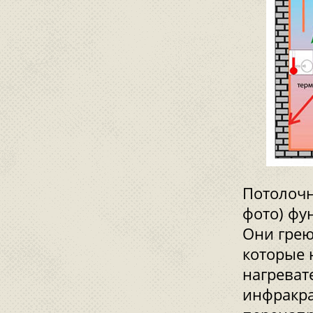
Потолочн
фото) фу
Они грею
которые 
нагреват
инфракра