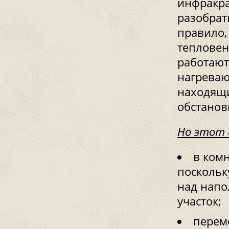
инфракра
разобрат
правило,
тепловен
работают
нагреваю
находящ
обстанов
Но этот 
в ком
поскольк
над напо
участок;
перем