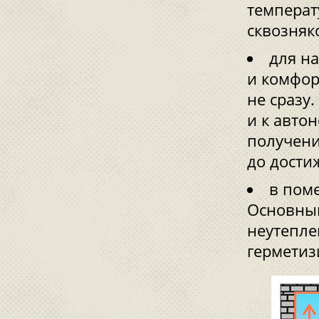
температ
сквозняк
для н
и комфор
не сразу
и к авто
получени
до дости
в пом
Основным
неутепле
герметиз