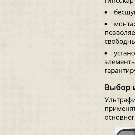
гипсокар
бесшу
монта
позволяе
свободны
устан
элементы
гарантир
Выбор 
Ультрафи
применят
основног