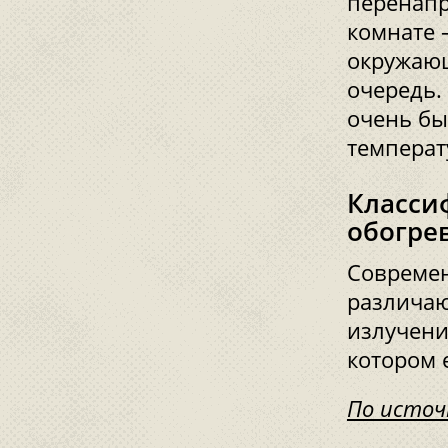
перенапр
комнате –
окружающ
очередь.
очень бы
температ
Класси
обогре
Современ
различаю
излучени
котором 
По источ