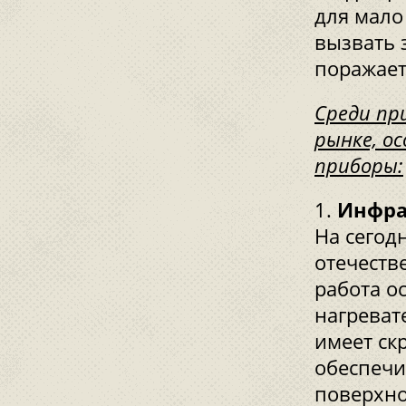
для мало
вызвать 
поражает
Среди пр
рынке, о
приборы:
Инфра
На сегод
отечеств
работа о
нагреват
имеет ск
обеспечи
поверхно