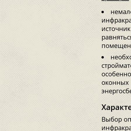
немал
инфракра
источник
равнятьс
помещени
необх
строймат
особенно
оконных 
энергосб
Характ
Выбор оп
инфракра