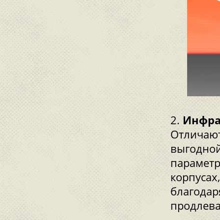
Инфра
Отличают
выгодно
параметр
корпусах
благодар
продлева