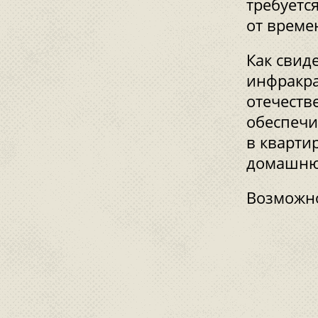
требуетс
от време
Как свид
инфракра
отечеств
обеспечи
в кварти
домашню
Возможно