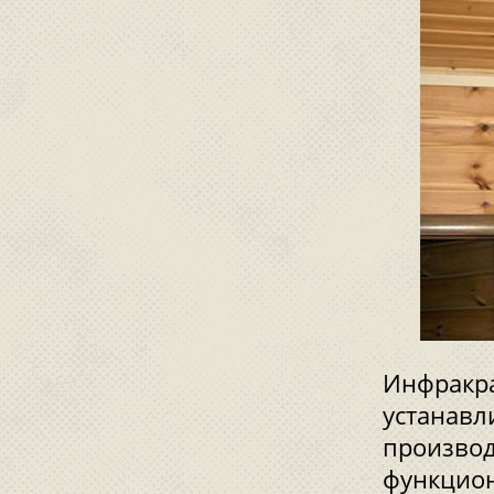
Инфракра
устанавл
произво
функцион