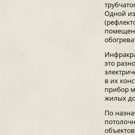
трубчато
Одной из
(рефлект
помещени
обогрева
Инфракра
это разн
электрич
в их кон
прибор м
жилых до
По назн
потолочн
объектов