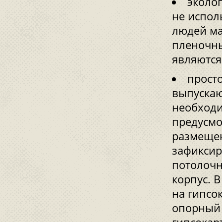
эколо
не испол
людей ма
пленочн
являются
просто
выпускаю
необходи
предусмо
размещен
зафиксир
потолочн
корпус. В
на гипсо
опорный 