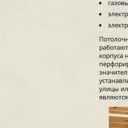
газов
элект
элект
Потолочн
работают
корпуса 
перфорир
значител
устанавл
улицы ил
являютс