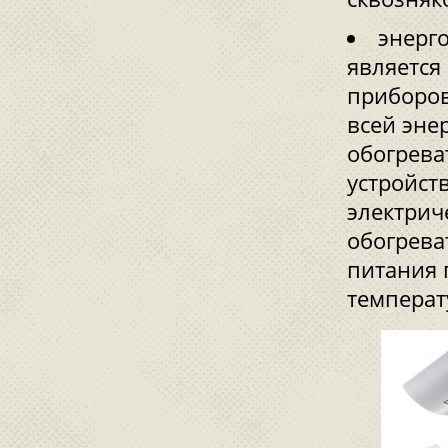
энерг
является
приборов
всей эне
обогрева
устройст
электрич
обогрева
питания 
температ