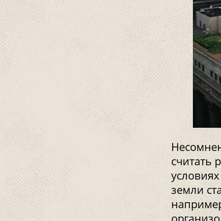
Несомнен
считать 
условиях
земли ст
например
организо