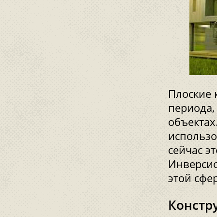
Плоские 
периода,
объектах
использо
сейчас э
Инверсио
этой сфер
Констр