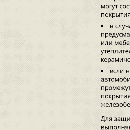
могут со
покрытия
в случ
предусма
или мебе
утеплите
керамиче
если н
автомоби
промежут
покрытия
железобе
Для защи
выполняю