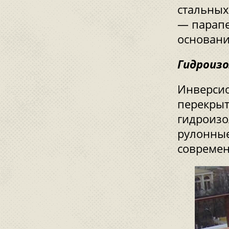
стальных
— парапе
основани
Гидроиз
Инверсио
перекрыт
гидроизо
рулонные
современ