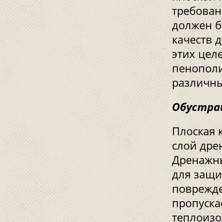
требован
должен б
качеств 
этих цел
пенополи
различн
Обустра
Плоская 
слой дре
Дренажны
для защи
поврежде
пропуска
теплоизо