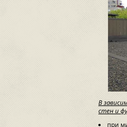
В зависи
стен и ф
при м