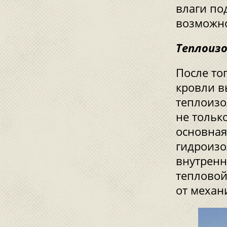
влаги по
возможно
Теплоиз
После то
кровли в
теплоизо
не только
основная
гидроизо
внутренн
тепловой
от механ