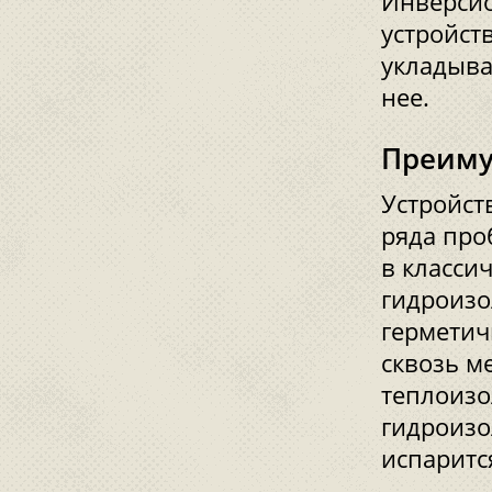
Инверсио
устройст
укладыва
нее.
Преиму
Устройст
ряда про
в класси
гидроизо
герметич
сквозь м
теплоизо
гидроизо
испаритс