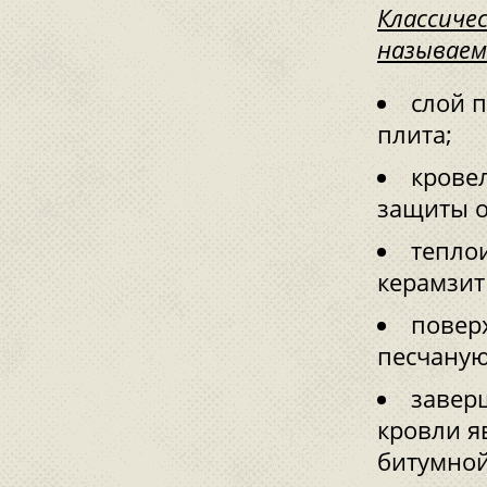
Классиче
называем
слой 
плита;
крове
защиты о
теплои
керамзит
повер
песчаную
завер
кровли я
битумной