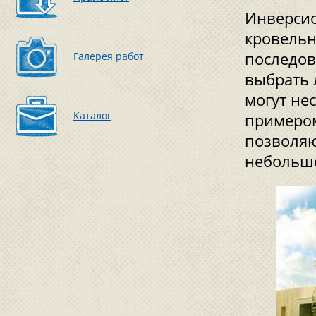
Инверсио
кровельн
последов
Галерея работ
выбрать 
могут не
Каталог
примером
позволяю
небольшо