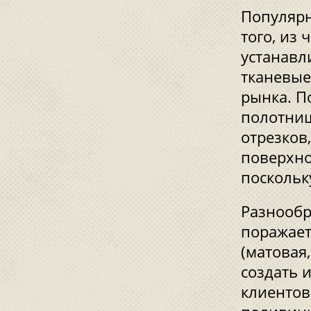
Популярн
того, из
устанавл
тканевые
рынка. П
полотнищ
отрезков
поверхно
поскольк
Разнообр
поражает
(матовая,
создать 
клиентов