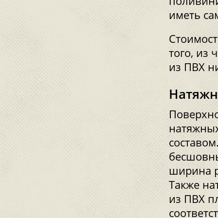
поливини
иметь са
Стоимост
того, из
из ПВХ н
Натяжн
Поверхно
натяжных
составом
бесшовны
ширина р
Также на
из ПВХ п
соответс