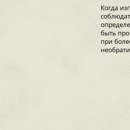
Когда из
соблюда
определе
быть про
при боле
необрат