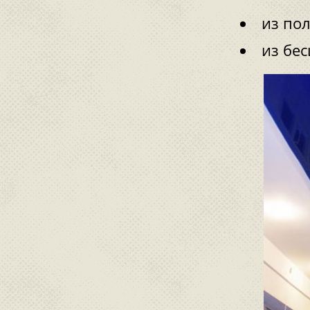
из по
из бе