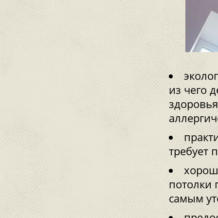
эколо
из чего 
здоровья
аллергич
практи
требует 
хорош
потолки 
самым у
предо