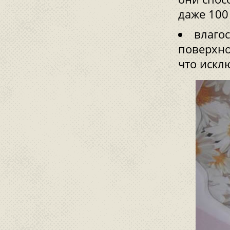
даже 100
влаго
поверхно
что искл