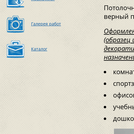
Потолочн
верный п
Галерея работ
Оформле
(образец
декорати
Каталог
назначени
комна
спортз
офисо
учебн
дошко