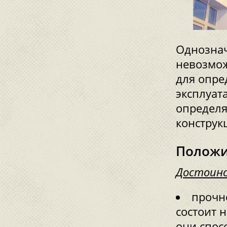
Однознач
невозмож
для опре
эксплуат
определя
конструк
Положи
Достоин
прочно
состоит 
они спос