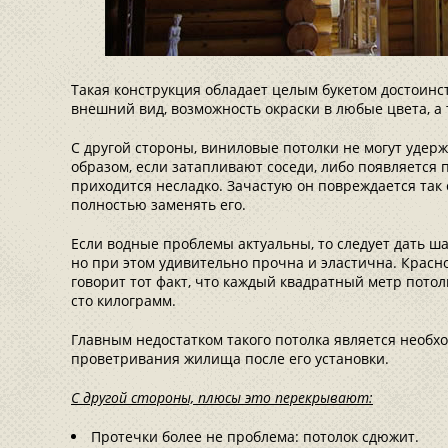
Такая конструкция обладает целым букетом достоинс
внешний вид, возможность окраски в любые цвета, а 
С другой стороны, виниловые потолки не могут удер
образом, если затапливают соседи, либо появляется 
приходится несладко. Зачастую он повреждается так 
полностью заменять его.
Если водные проблемы актуальны, то следует дать ша
но при этом удивительно прочна и эластична. Красн
говорит тот факт, что каждый квадратный метр пото
сто килограмм.
Главным недостатком такого потолка является необх
проветривания жилища после его установки.
С другой стороны, плюсы это перекрывают:
Протечки более не проблема: потолок сдюжит.