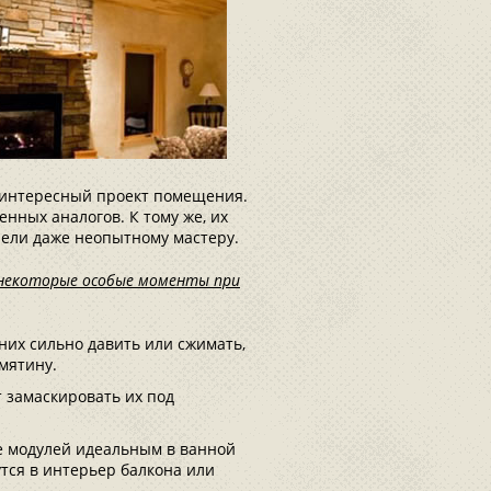
 интересный проект помещения.
енных аналогов. К тому же, их
нели даже неопытному мастеру.
т некоторые особые моменты при
 них сильно давить или сжимать,
мятину.
 замаскировать их под
е модулей идеальным в ванной
утся в интерьер балкона или