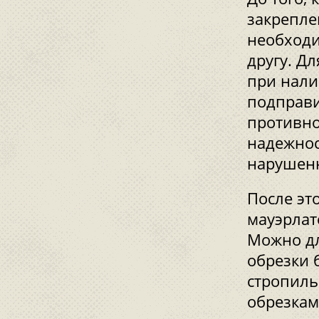
закрепле
необходи
другу. Дл
при нали
подправи
противно
надежнос
нарушен
После эт
мауэрлат
Можно дл
обрезки 
стропиль
обрезкам