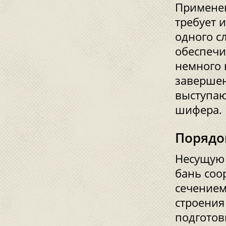
Применен
требует 
одного с
обеспечи
немного 
завершен
выступаю
шифера.
Порядо
Несущую 
бань соо
сечением
строения
подготов