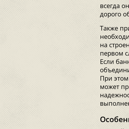
всегда о
дорого о
Также пр
необходи
на строе
первом с
Если бан
объедини
При этом
может пр
надежнос
выполнен
Особен