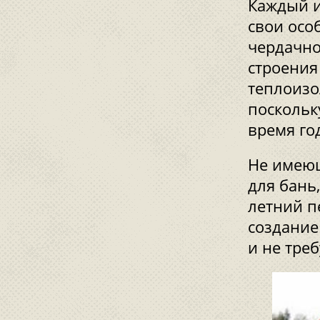
Каждый и
свои осо
чердачн
строения
теплоизо
поскольк
время го
Не имеющ
для бань
летний п
создание
и не тре