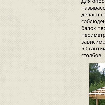
Для опор
называем
делают с
соблюден
балок пе
периметр
зависимо
50 санти
столбов.