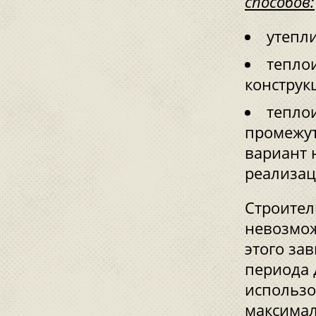
способов:
утепли
тепло
конструк
тепло
промежут
вариант 
реализац
Строител
невозмож
этого за
периода 
использо
максимал