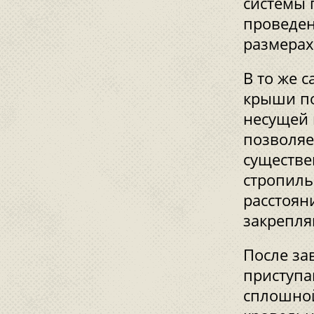
системы 
проведен
размерах
В то же 
крыши по
несущей 
позволяе
существе
стропил
расстоян
закрепля
После за
приступа
сплошной