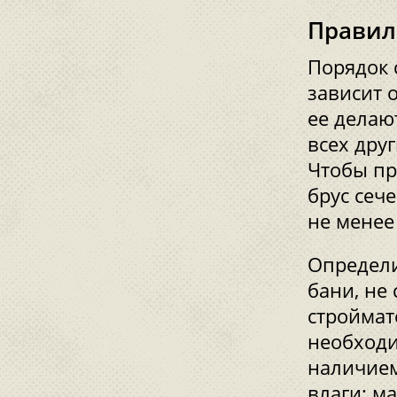
Правил
Порядок 
зависит 
ее делаю
всех дру
Чтобы пр
брус сеч
не менее
Определи
бани, не
строймат
необходи
наличием
влаги: м