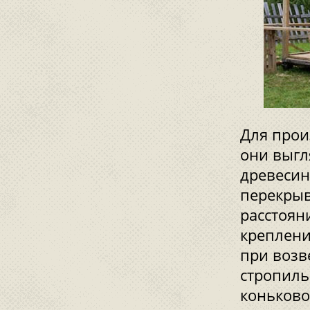
Для прои
они выгл
древесин
перекрыв
расстоян
креплени
при возв
стропиль
коньково