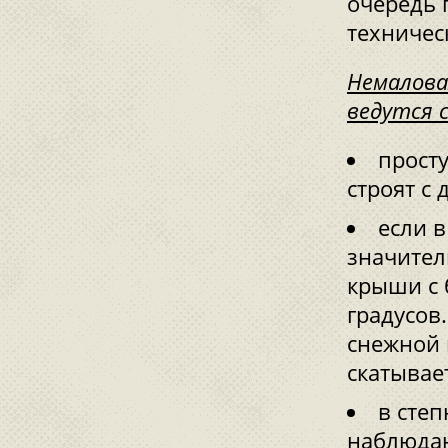
очередь 
техничес
Немалова
ведутся 
прост
строят с 
если 
значител
крыши с 
градусов
снежной 
скатывае
в степ
наблюдаю