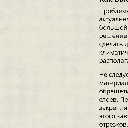
Проблема
актуальн
большой 
решение 
сделать 
климатич
располаг
Не следу
материал
обрешетк
слоев. П
закрепля
этого за
отрезков