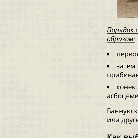
Порядок 
образом:
первон
затем 
прибиваю
конек
асбоцем
Банную к
или друг
Как вы