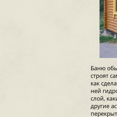
Баню обы
строят с
как сдел
ней гидр
слой, ка
другие а
перекрыт