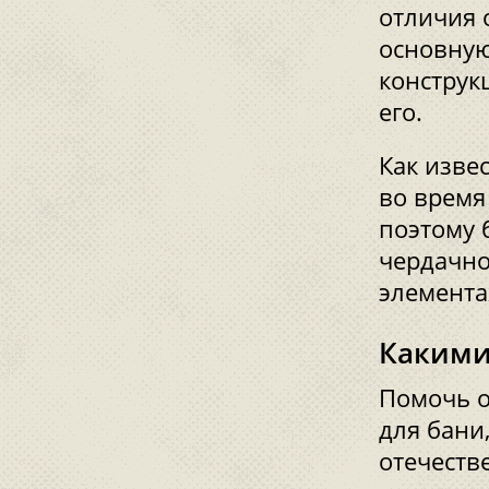
отличия 
основную
конструк
его.
Как изве
во время
поэтому 
чердачно
элемента
Какими
Помочь о
для бани
отечеств