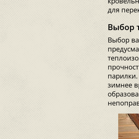
кровельн
для пере
Выбор 
Выбор ва
предусма
теплоизо
прочност
парилки.
зимнее в
образова
непопра