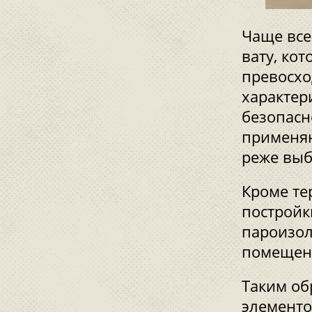
Чаще все
вату, ко
превосх
характер
безопасн
применяю
реже выб
Кроме те
постройк
пароизол
помещен
Таким об
элементо