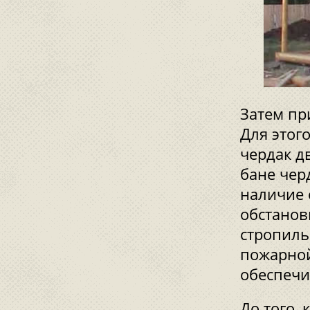
Затем пр
Для этог
чердак д
бане чер
наличие 
обстанов
стропиль
пожарной
обеспечи
До того,