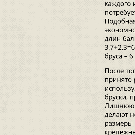
каждого и
потребуе
Подобная
экономно
длин бал
3,7+2,3=
бруса – 6
После то
принято 
использу
бруски, 
Лишнюю д
делают н
размеры 
крепежны