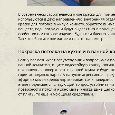
В современном строительном мире краски для приме
используются в двух направлениях: внутренняя отде
краски для потолка в жилую комнату, обратите вним
веществ, ведь потом они будут выделяться в помеще
особенностям готовое изделие будет или блестеть, ил
Так что обратите внимание и на этот параметр.
Покраска потолка на кухне и в ванной к
Если у вас возникает сопутствующий вопрос: «чем п
ванной комнате?», ищите водостойкую краску. Логич
покрашенная поверхность в ванной комнате будет а
горячих водяных паров. А на кухне агрессивная среда
эфирных масел крепко «приклеивается» к поверхности
этапе поднимается следующий вопрос: устойчива ли 
поверхности потолка нужно мыть, иногда даже щеткой
от плиты, то еще и моющими средствами.