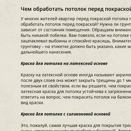
Чем обработать потолок перед покраско
У многих жителей квартир перед покраской потолка 
обработать потолок перед покраской? Нужна ли грунт
зависит от состояния помещения. Обращаем внимани
быть никакой побелки. Вам повезло, если на потолке 
зашпаклевал выбоины и спокойно красишь. Внимате
грунтовку – на этикетке должно быть указано, какие
дальнейшего нанесения.
Краска для потолка на латексной основе
Краску на латексной основе иногда называют акрилов
после двух слоев она может закрыть трещины до 1 мм
полезным её свойством, если вы решаете, чем покрас
латексная краска для потолка устойчива к загрязнен
ответить на вопрос, чем покрасить потолок на балко
вид краски.
Краска для потолка с силиконовой основой
Это, пожалуй, самая лучшая краска для покрытия тр
очень хорошую защиту от грибков и бактерий. Допол