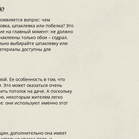
й?
появляется вопрос: чем
овка, шпаклевка или побелка? Это
е на главный момент: не должно
наклеены только обои – содрал,
льно выбирайте шпаклевку или
 материалы доступны для
ой. Ее особенность в том, что
. Это может оказаться очень
ить потолок на даче. А поскольку
ию, некоторым жителям легко
не: они используют именно этот
ещин, дополнительно она имеет
нительно краска водо- и