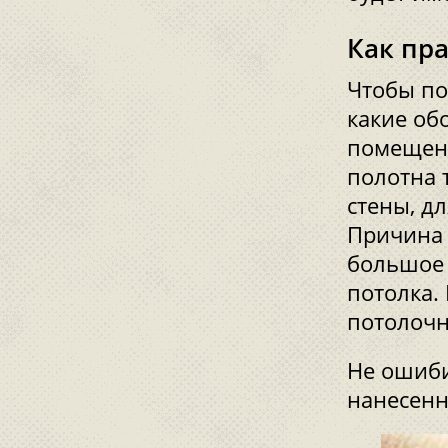
Как пр
Чтобы по
какие об
помещени
полотна 
стены, д
Причина 
большое 
потолка.
потолочн
Не ошиби
нанесенн