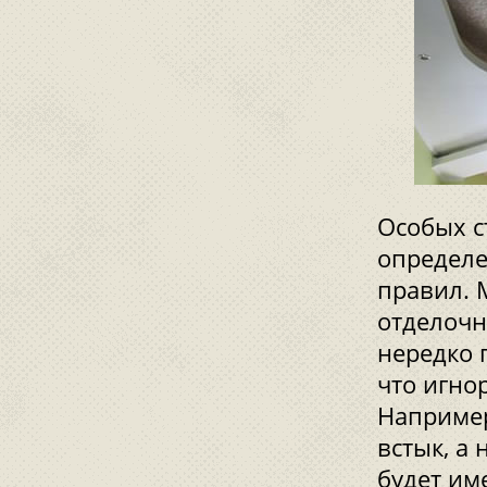
Особых с
определе
правил. 
отделочн
нередко п
что игно
Например
встык, а
будет им