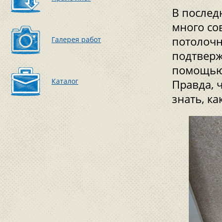
В послед
много со
потолочн
Галерея работ
подтверж
помощью,
Каталог
Правда, 
знать, к