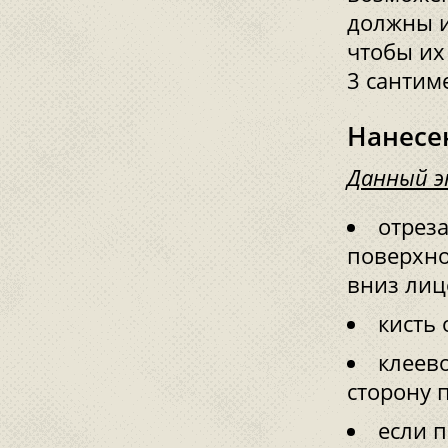
должны и
чтобы их
3 сантим
Нанесе
Данный э
отрез
поверхно
вниз лиц
кисть 
клеев
сторону 
если п