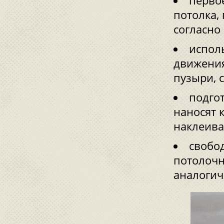
перво
потолка, 
согласно
испол
движения
пузыри, 
подго
наносят 
наклеива
свобо
потолочн
аналогич