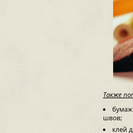
Также по
бумаж
швов;
клей д