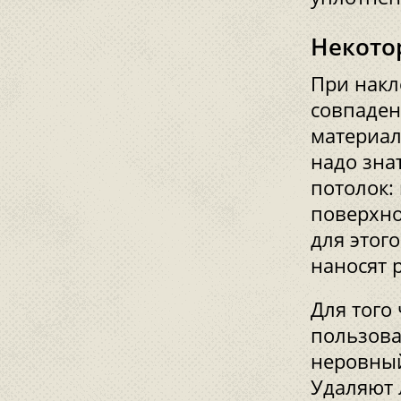
Некото
При накл
совпадени
материал
надо знат
потолок:
поверхно
для этог
наносят 
Для того
пользова
неровный
Удаляют 