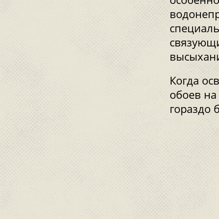
водонепр
специаль
связующи
высыхани
Когда ос
обоев на
гораздо 