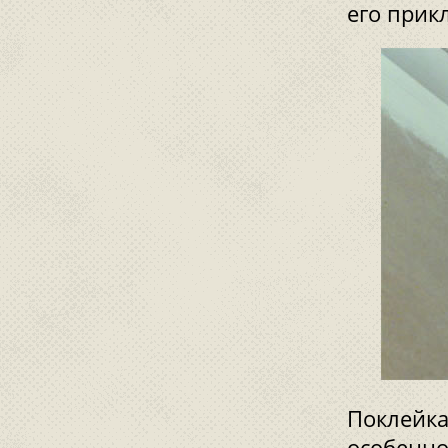
его прик
Поклейка
особенно