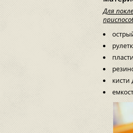
Для покл
приспосо
остры
рулетк
пласт
резино
кисти 
емкост