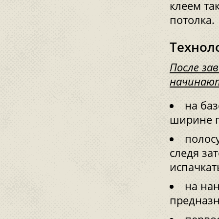
клеем та
потолка.
Технол
После за
начинают
на ба
ширине п
полосу
следя за
испачкат
на на
предназн