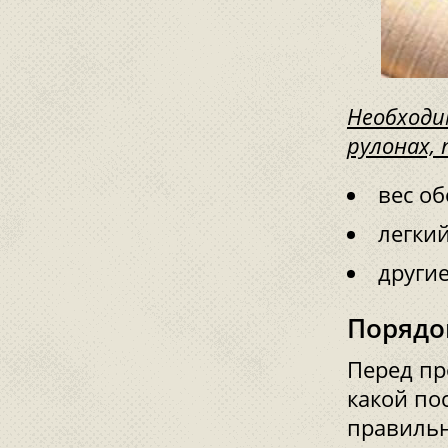
Необходи
рулонах, 
вес об
легкий
другие
Порядо
Перед пр
какой по
правильн