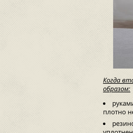
Когда вт
образом:
руками
плотно н
резин
уплотнен