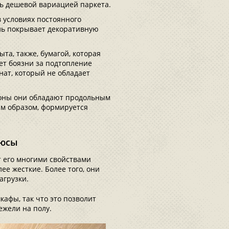
ать дешевой вариацией паркета.
 условиях постоянного
ель покрывает декоративную
а, также, бумагой, которая
т боязни за подтопление
нат, который не обладает
ороны они обладают продольным
им образом, формируется
люсы
т его многими свойствами
е жесткие. Более того, они
агрузки.
кафы, так что это позволит
ежели на полу.