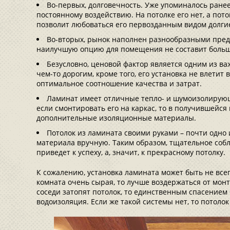
Во-первых, долговечность. Уже упоминалось ранее
постоянному воздействию. На потолке его нет, а пото
позволит любоваться его первозданным видом долгие
Во-вторых, рынок наполнен разнообразными пред
наилучшую опцию для помещения не составит больш
Безусловно, ценовой фактор является одним из в
чем-то дорогим, кроме того, его установка не влетит 
оптимальное соотношение качества и затрат.
Ламинат имеет отличные тепло- и шумоизолирующ
если смонтировать его на каркас, то в получившейся
дополнительные изоляционные материалы.
Потолок из ламината своими руками – почти одно и
материала вручную. Таким образом, тщательное соб
приведет к успеху, а, значит, к прекрасному потолку.
К сожалению, установка ламината может быть не вс
комната очень сырая, то лучше воздержаться от монт
соседи затопят потолок, то единственным спасением
водоизоляция. Если же такой системы нет, то потоло