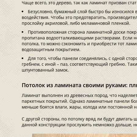
Чаще всего, это дерево, так как ламинат призван ст
Безусловно, бумажный слой быстро бы износился в
воздействия. Чтобы это предотвратить, производит
прослойку акриловой, либо меламиновой пленкой.
Противоположная сторона ламинатной доски покрыт
пропитана водоотталкивающими растворами. Если не
потолка, то можно сэкономить и приобрести тот лами
водозащитным покрытием.
Для того, чтобы панели соединялись, с одной ст
гребнем, с иной – паз, соответствующий гребню. Так
шпунтованный замок.
Потолок из ламината своими руками: п
Ламинат выполнен из древесных пород, что наделяе
паркетных покрытий. Однако ламинатные панели боле
меньше боятся влаги, жары, холода или постоянной н
С другой стороны, по потолку вряд ли будут двигать ш
данной конструкции прослужить немножко дольше, н