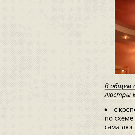
В общем 
люстры к
с кре
по схеме 
сама люс