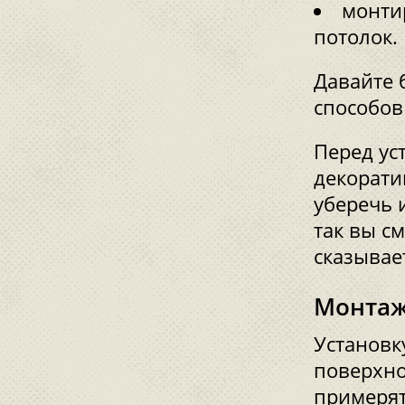
монти
потолок.
Давайте 
способов 
Перед ус
декорати
уберечь 
так вы с
сказывае
Монтаж
Установк
поверхно
примерят