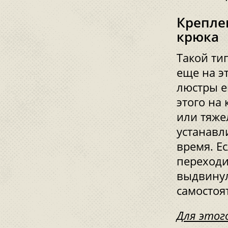
Крепле
крюка
Такой ти
еще на э
люстры е
этого на
или тяже
устанавл
время. Е
переходи
выдвинул
самостоя
Для этог