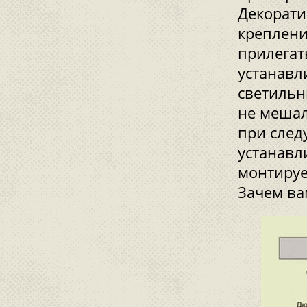
Декорати
креплени
прилегать
устанавл
светильни
не мешал
при след
устанавл
монтируе
Зачем ва