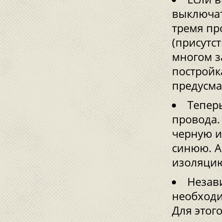
выключат
тремя пр
(присутс
многом з
постройк
предусма
Тепер
провода.
черную и
синюю. А
изоляци
Незав
необходи
Для этог