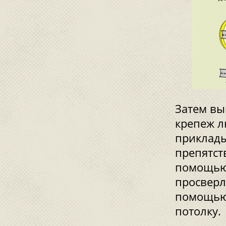
Затем вы
крепеж л
приклады
препятст
помощью 
просверл
помощью
потолку.