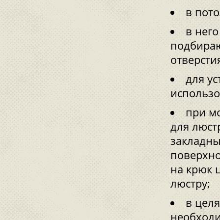
в пото
в него
подбираю
отверсти
для ус
использо
при м
для люст
закладны
поверхно
на крюк 
люстру;
в цел
необходи