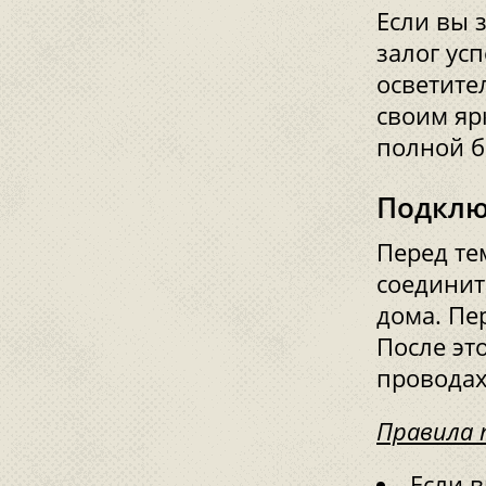
Если вы з
залог ус
осветите
своим яр
полной б
Подклю
Перед те
соединит
дома. Пе
После эт
проводах
Правила 
Если 