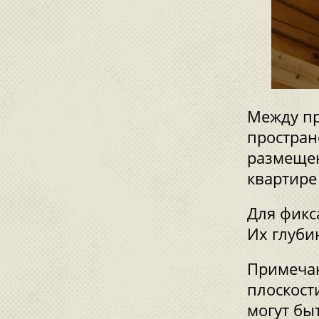
Между п
простран
размещен
квартире
Для фикс
Их глуби
Примечан
плоскост
могут бы