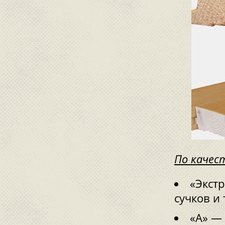
По качес
«Экст
сучков и
«А» —