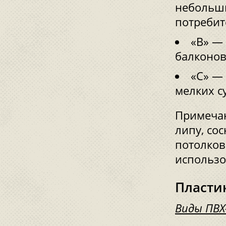
небольши
потребит
«В» —
балконов
«С» —
мелких с
Примечан
липу, со
потолков
использо
Пласти
Виды ПВХ