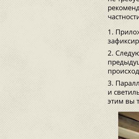
рекоменд
частност
Прилож
зафиксир
Следую
предыдущ
происход
Паралл
и светил
этим вы 