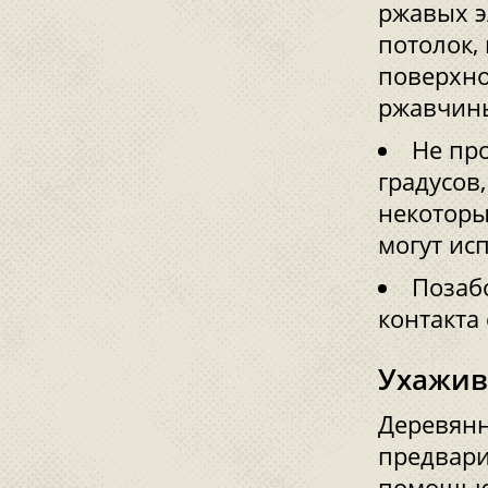
ржавых э
потолок,
поверхно
ржавчин
Не пр
градусов,
некоторы
могут ис
Позабо
контакта
Ухажив
Деревянн
предвари
помощью 