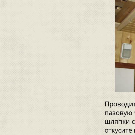
Проводит
пазовую 
шляпки с
откусите