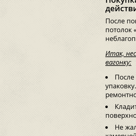
действ
После по
потолок «
неблагоп
Итак, не
вагонку:
После
упаковку
ремонтн
Клади
поверхно
Не жал
камерной