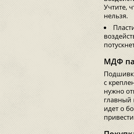
Учтите, 
нельзя.
Пласти
воздейст
потускне
МДФ п
Подшивка
с крепле
нужно от
главный 
идет о б
привести
Покупк