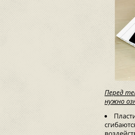
Перед те
нужно оз
Пласт
сгибаютс
воздейст