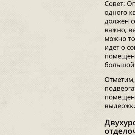
Совет: О
одного к
должен с
важно, в
можно то
идет о с
помещени
большой 
Отметим,
подверга
помещени
выдержки
Двухур
отдело