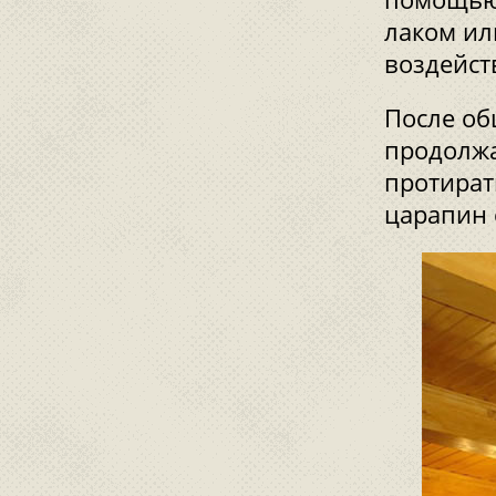
лаком ил
воздейст
После об
продолжа
протират
царапин 