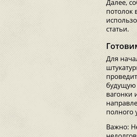
Далее, с
потолок 
использо
статьи.
Готови
Для нача
штукатур
проведит
будущую 
вагонки 
направле
полного 
Важно: Н
недолгов