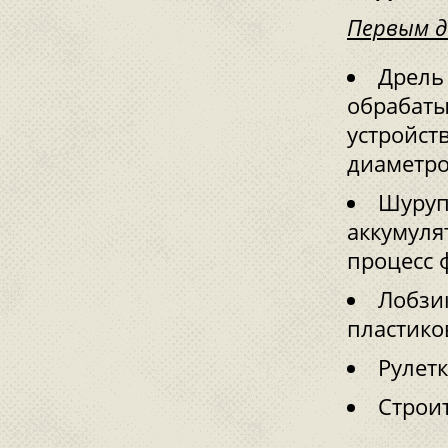
Первым д
Дрель
обрабат
устройст
диаметро
Шуруп
аккумуля
процесс 
Лобзи
пластико
Рулет
Строи