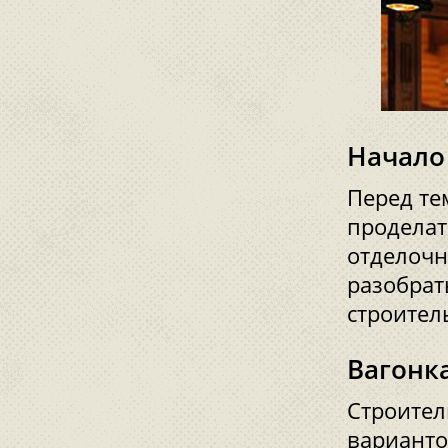
Начало
Перед те
проделат
отделочн
разобрат
строител
Вагонк
Строител
варианто