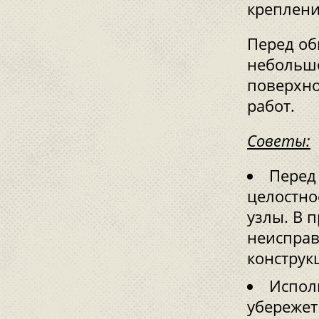
креплени
Перед об
небольшо
поверхно
работ.
Советы:
Перед
целостно
узлы. В 
неисправ
конструк
Испол
убережет