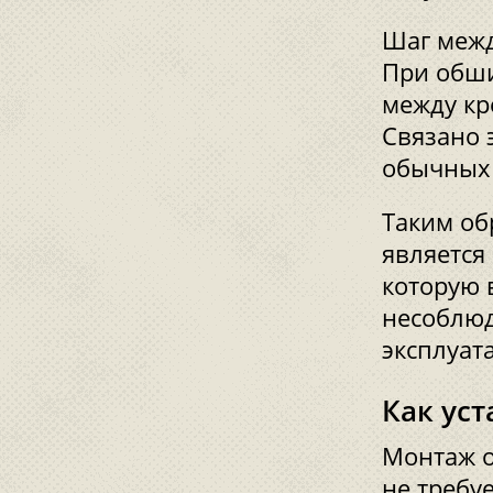
Шаг межд
При обши
между кр
Связано 
обычных 
Таким об
является
которую 
несоблюд
эксплуат
Как уст
Монтаж о
не требу