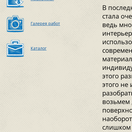
В послед
стала оч
ведь мно
Галерея работ
интерьер
использо
Каталог
современ
материал
индивиду
этого ра
этого не
разобрат
возьмем 
поверхно
наоборот
слишком 