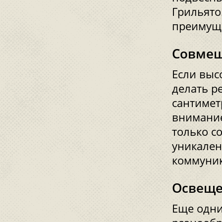
Грильято
преимуще
Совмещ
Если выс
делать р
сантимет
внимание
только с
уникален
коммуник
Освеще
Еще одни