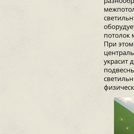
разнообр
межпотол
светильн
оборудуе
потолок 
При этом
централь
украсит 
подвесны
светильн
физическ