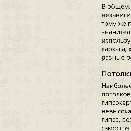
В общем,
независи
тому же 
значител
использу
каркаса,
разные р
Потолк
Наиболе
потолков
гипсокар
невысока
гипса, в
самостоя