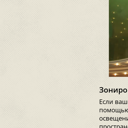
Зониро
Если ваш
помощью 
освещени
простран