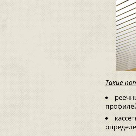
Такие по
реечн
профилей
кассет
определе