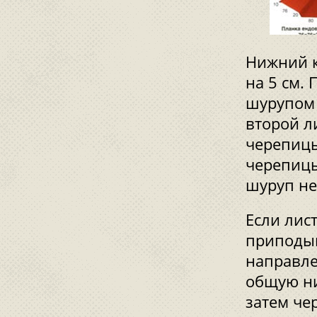
Нижний к
на 5 см.
шурупом 
второй л
черепицы
черепицы
шуруп не
Если лис
приподы
направле
общую ни
затем че