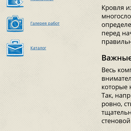
Кровля и
многосло
определе
Галерея работ
перед на
правильн
Каталог
Важны
Весь ком
внимател
которые 
Так, нап
ровно, с
тщательн
стеновой