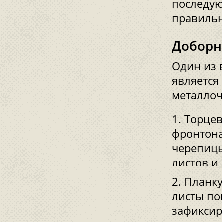
последую
правильн
Доборн
Один из 
является
металло
Торцев
фронтона
черепицы
листов и
Планку
листы по
зафиксир