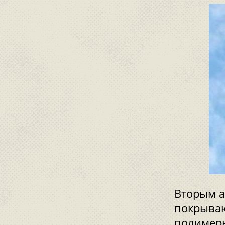
Вторым а
покрываю
полимеры