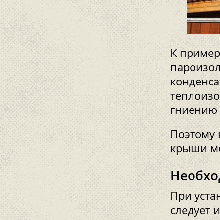
К пример
пароизол
конденса
теплоизо
гниению 
Поэтому 
крыши м
Необхо
При уста
следует 