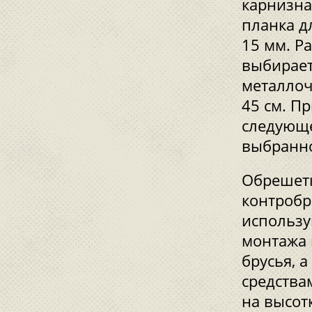
карнизна
планка д
15 мм. Р
выбирает
металлоч
45 см. П
следующе
выбранно
Обрешетк
контробр
использу
монтажа 
брусья, 
средства
на высот