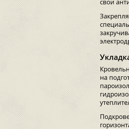
свои ант
Закрепл
специаль
закручив
электрод
Укладк
Кровельн
на подго
пароизол
гидроиз
утеплите
Подкрове
горизонт