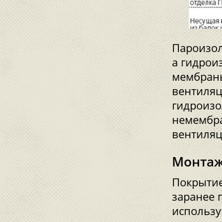
Пароизол
а гидрои
мембраны
вентиляц
гидроизо
немембра
вентиляц
Монтаж
Покрытие
заранее 
использу