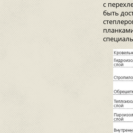
с перехл
быть дос
степлеро
планками
специаль