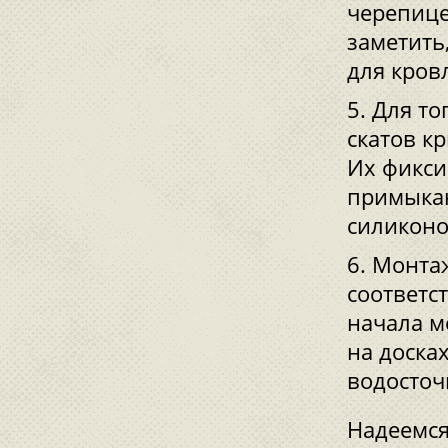
черепице
заметить
для кров
Для то
скатов к
Их фикси
примыкаю
силиконо
Монтаж
соответс
начала м
на доска
водосточ
Надеемся