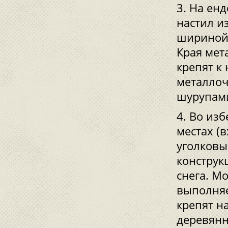
На енд
настил из
шириной 
Края мета
крепят к
металлоч
шурупами
Во изб
местах (в
уголковы
конструк
снега. М
выполняе
крепят н
деревянн