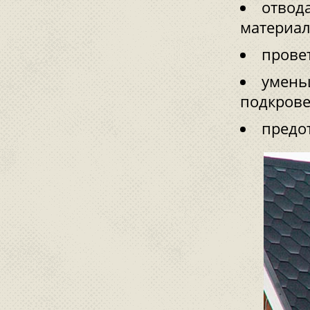
отвод
материал
прове
умень
подкрове
предо