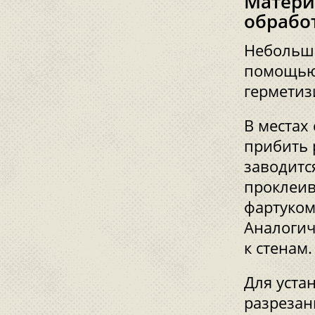
Матери
обрабо
Небольши
помощью
герметиз
В местах
прибить 
заводитс
проклеив
фартуком
Аналогич
к стенам.
Для уста
разрезан