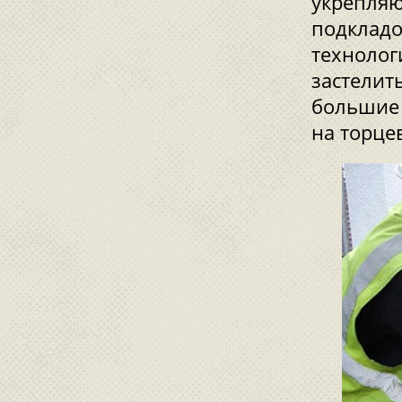
укрепляю
подкладо
технолог
застелит
большие 
на торце