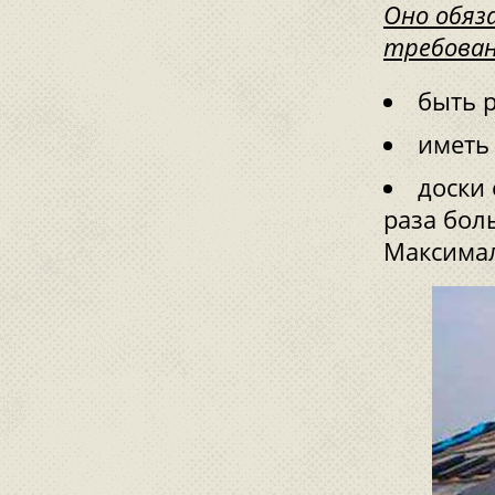
Оно обяз
требован
быть 
иметь
доски
раза бол
Максимал