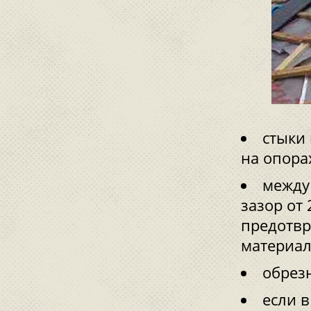
стыки
на опора
между
зазор от
предотв
материал
обрез
если в