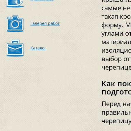
самые не
такая кр
Галерея работ
форму. М
углами о
материал
Каталог
изоляцио
выбор от
черепице
Как по
подгот
Перед на
правильн
черепицу