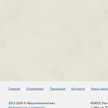
Главная
О компании
Продукция
Контакты
Наши заказ
2012-2026 © «Баштепломонтаж»
450029, Рес
Информация о компании
г. Уфа, ул. 