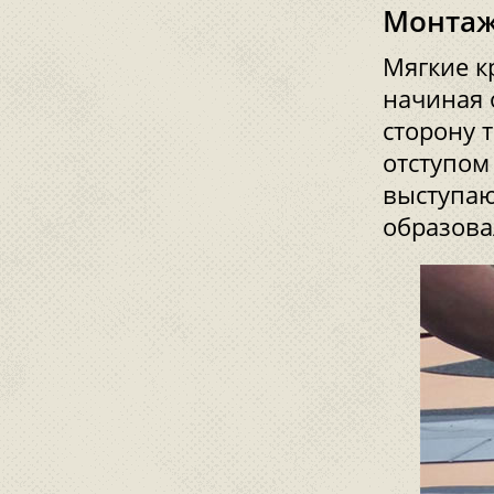
Монтаж
Мягкие к
начиная 
сторону 
отступом
выступаю
образова