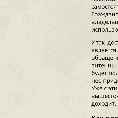
самостоя
Гражданс
владельц
использо
Итак, до
является
обращени
антенны 
будет по
нее приде
Уже с эт
вышестоя
доходит.