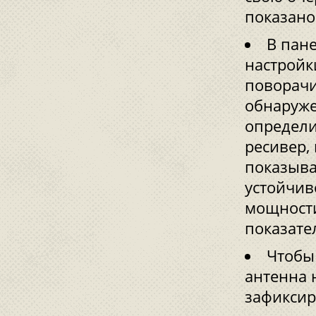
показано
В пан
настройк
поворачи
обнаруже
определи
ресивер, 
показыва
устойчив
мощности
показате
Чтобы 
антенна 
зафиксир