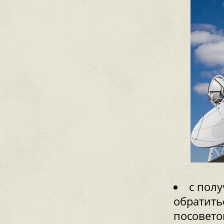
с пол
обратить
посовето