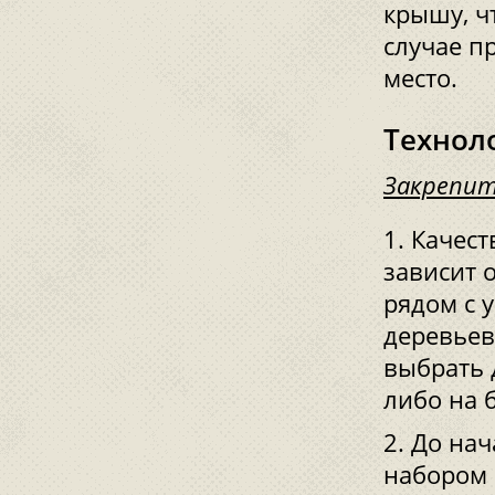
крышу, ч
случае п
место.
Технол
Закрепит
Качест
зависит 
рядом с 
деревьев
выбрать 
либо на 
До нач
набором 