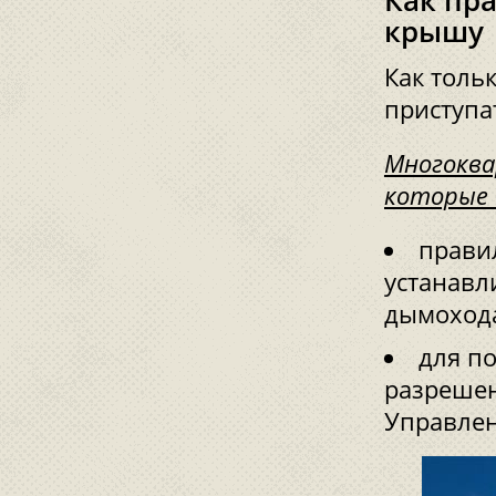
Как пр
крышу
Как толь
приступа
Многоква
которые 
прави
устанавл
дымохода
для п
разрешен
Управлен