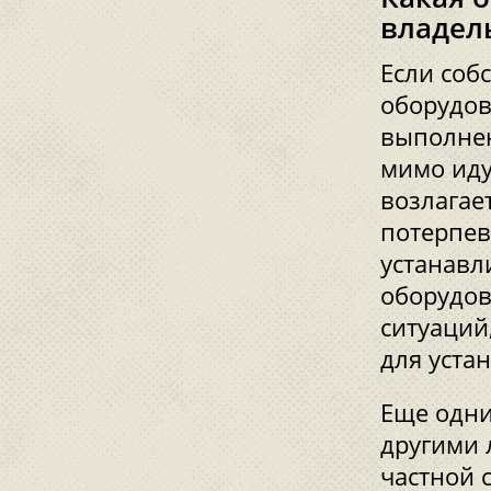
владел
Если соб
оборудов
выполнен
мимо иду
возлагае
потерпев
устанавл
оборудов
ситуаций
для уста
Еще одни
другими 
частной 