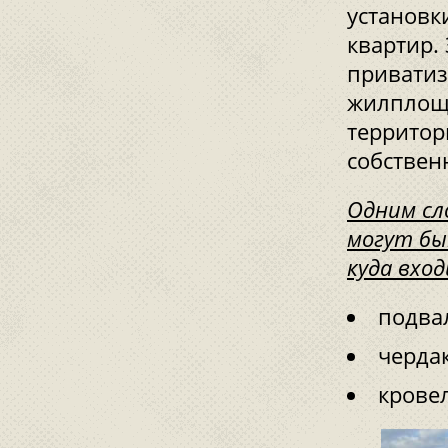
установк
квартир.
приватиз
жилплоща
территор
собствен
Одним сл
могут бы
куда вхо
подва
чердак
крове