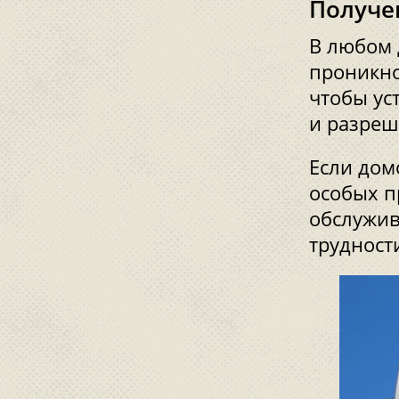
Получе
В любом 
проникно
чтобы ус
и разреш
Если дом
особых п
обслужив
трудност