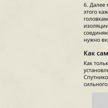
Далее 
этого ка
головкам
изоляции
соединяю
нужно вк
Как са
Как толь
установле
Спутнико
сильного