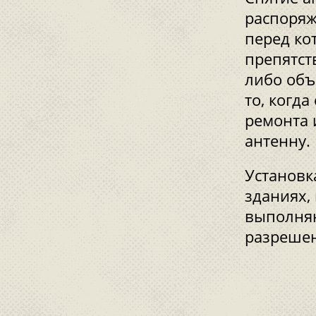
распоряж
перед ко
препятст
либо объ
то, когд
ремонта 
антенну.
Установк
зданиях,
выполняю
разрешен