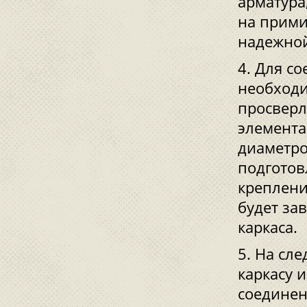
арматура
на прими
надежной
Для со
необходи
просверл
элемента
диаметро
подготов
креплени
будет за
каркаса.
На сле
каркасу 
соединен