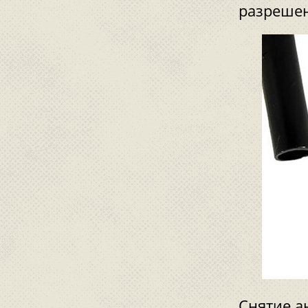
разрешен
Снятие а