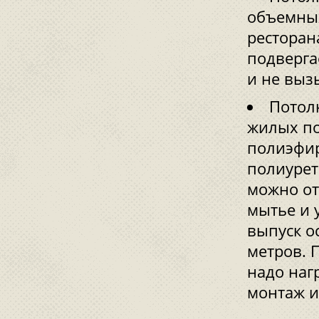
объемных
ресторан
подверга
и не выз
Потол
жилых по
полиэфир
полиурет
можно от
мытье и 
выпуск о
метров. 
надо наг
монтаж и