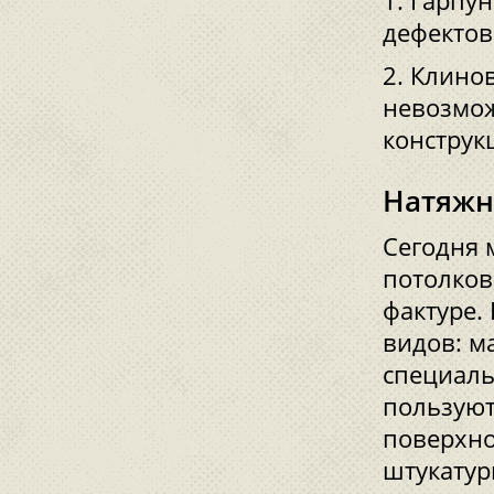
Гарпун
дефектов
Клинов
невозмож
конструк
Натяжн
Сегодня 
потолков
фактуре.
видов: м
специаль
пользуют
поверхно
штукатур