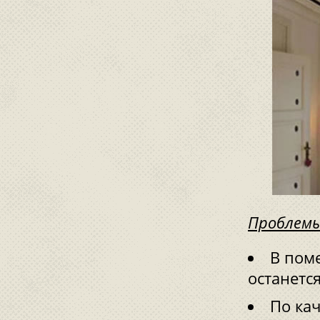
Проблемы
В пом
останетс
По кач