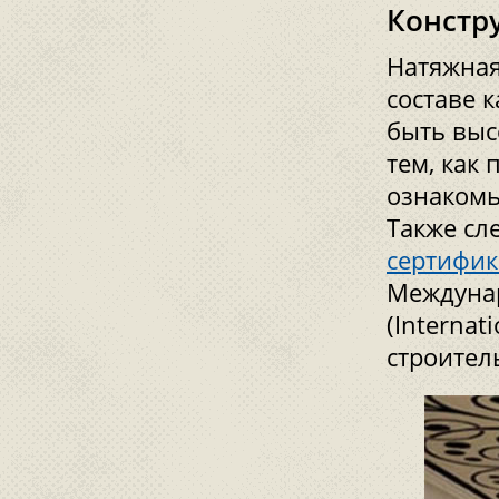
Констр
Натяжная
составе 
быть выс
тем, как
ознакомь
Также сл
сертифик
Междунар
(Internat
строител