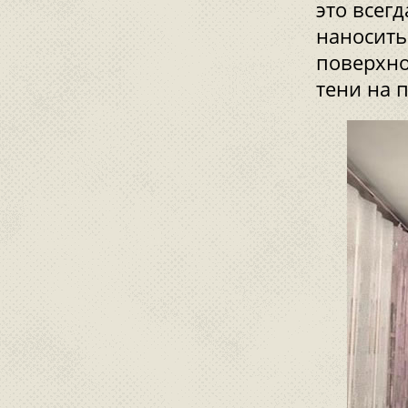
это всег
наносить
поверхно
тени на 