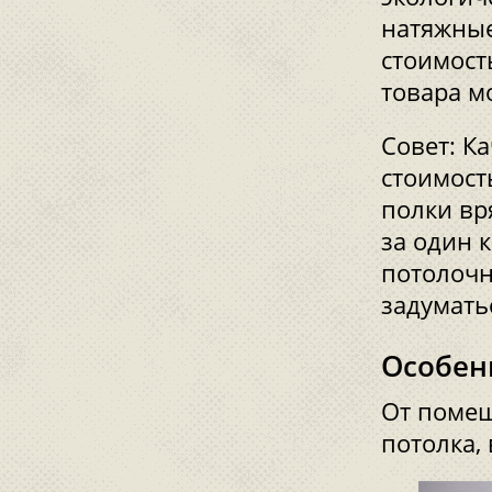
натяжные
стоимост
товара м
Совет: К
стоимост
полки вр
за один 
потолочн
задуматьс
Особен
От помещ
потолка,