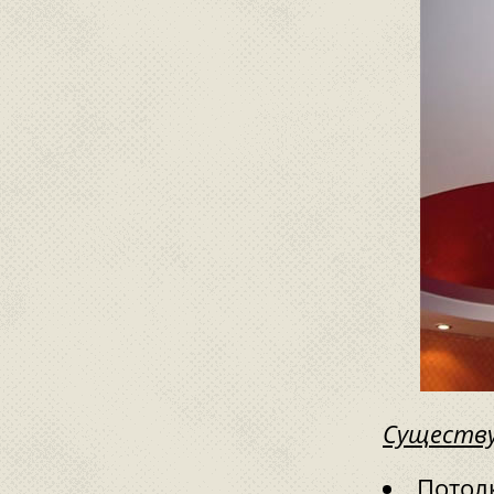
Существу
Потолк