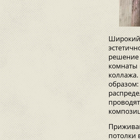
Широкий 
эстетичн
решение
комнаты 
коллажа.
образом:
распреде
проводят
компози
Приживаю
потолки 