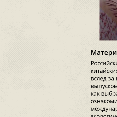
Матери
Российск
китайски
вслед за
выпуском
как выбр
ознакоми
междунар
экологич