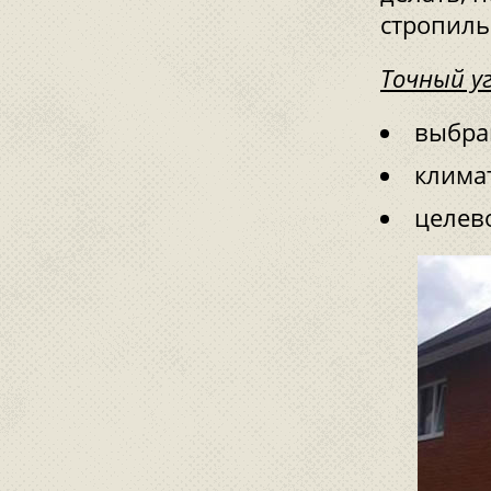
стропиль
Точный у
выбра
клима
целев