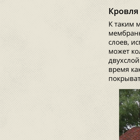
Кровля
К таким 
мембранн
слоев, и
может кол
двухслой
время ка
покрыват