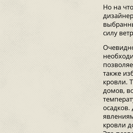
Но на чт
дизайнер
выбранны
силу ветр
Очевидно
необходи
позволяе
также из
кровли. 
домов, в
температ
осадков.
явлениям
кровли д