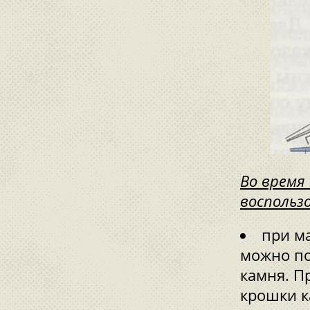
Во время
воспольз
при ма
можно по
камня. П
крошки к