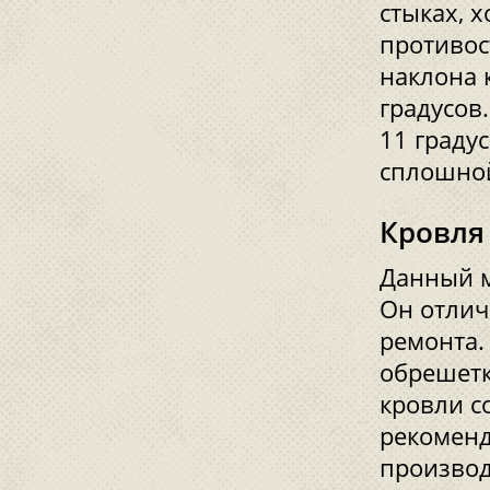
стыках, х
противос
наклона 
градусов
11 граду
сплошно
Кровля
Данный м
Он отлич
ремонта.
обрешетк
кровли с
рекоменд
производ