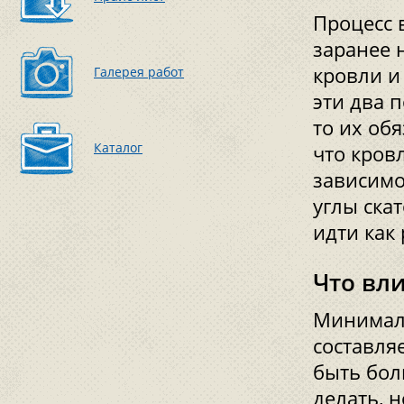
Процесс 
заранее 
кровли и
Галерея работ
эти два 
то их об
Каталог
что кровл
зависимо
углы ска
идти как 
Что вли
Минимал
составляе
быть бол
делать, 