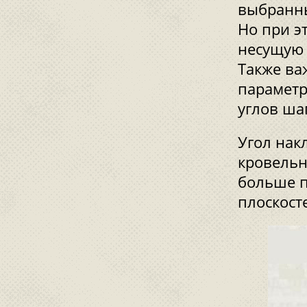
выбранны
Но при э
несущую 
Также важ
параметр
углов ша
Угол нак
кровельн
больше п
плоскост