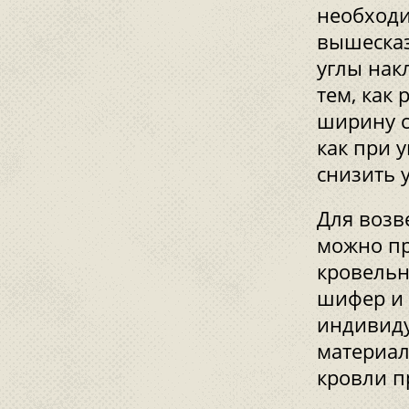
необходи
вышесказ
углы нак
тем, как
ширину ст
как при 
снизить 
Для возв
можно пр
кровельн
шифер и 
индивиду
материал
кровли п