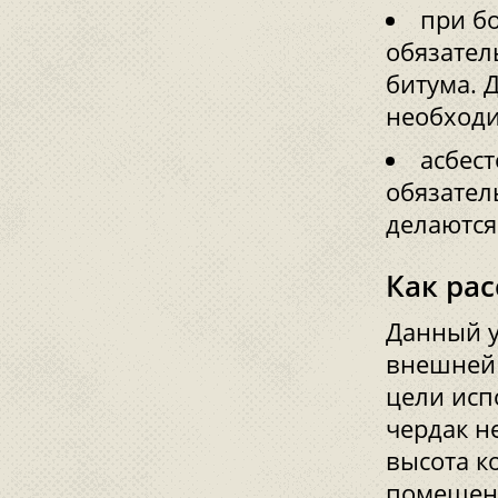
при б
обязате
битума. 
необходи
асбес
обязател
делаютс
Как ра
Данный у
внешней 
цели исп
чердак н
высота к
помещени