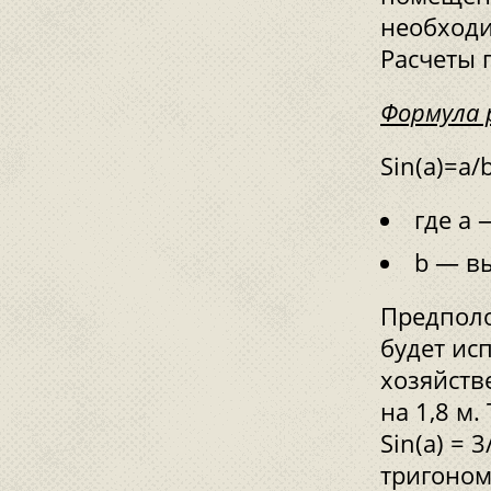
необходи
Расчеты 
Формула 
Sin(а)=a/b
где a
b — в
Предполо
будет ис
хозяйств
на 1,8 м.
Sin(а) = 
тригоном