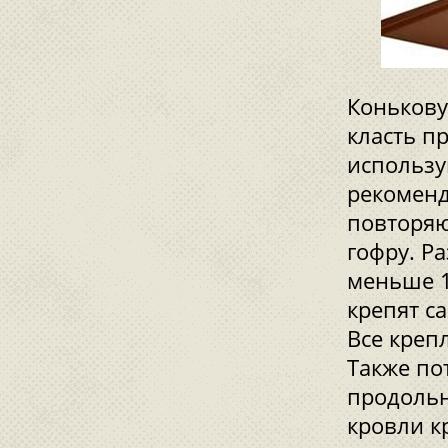
Конькову
класть п
использу
рекоменд
повторя
гофру. Р
меньше 1
крепят с
Все креп
Также по
продольн
кровли к