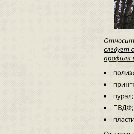
Относите
следует 
профиля 
полиэ
принте
пурал;
ПВДФ;
пласт
От этого