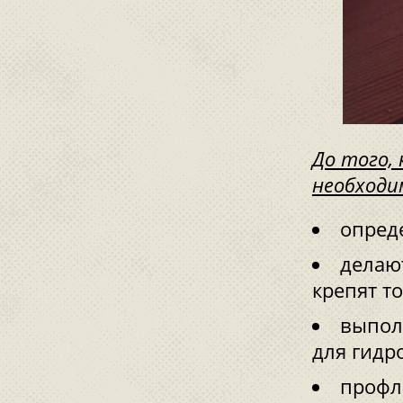
До того,
необходи
опред
делаю
крепят т
выпол
для гидр
профл