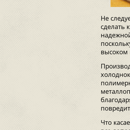
Не следу
сделать 
надежной
поскольк
высоком 
Производ
холоднок
полимерн
металлоп
благодар
повредит
Что касае