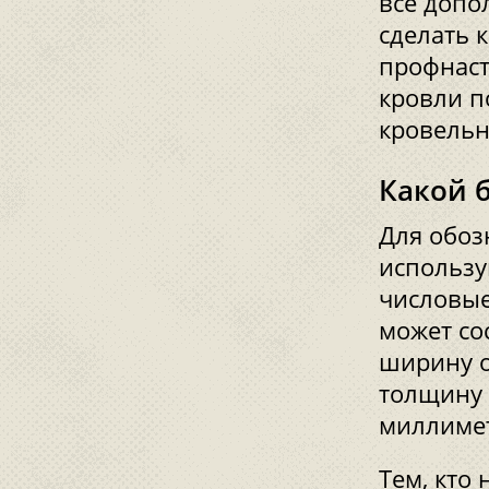
все допо
сделать 
профнаст
кровли п
кровельн
Какой 
Для обоз
использу
числовые
может со
ширину о
толщину 
миллиме
Тем, кто