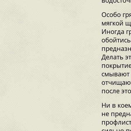
водосточ
Особо гр
мягкой щ
Иногда г
обойтись
предназн
Делать эт
покрытие
смывают 
отчищают
после эт
Ни в кое
не предн
профлист
сильно п