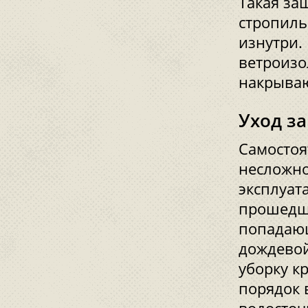
Такая за
стропиль
изнутри.
ветроизо
накрываю
Уход з
Самостоя
несложно
эксплуат
прошедши
попадающ
дождевой
уборку к
порядок 