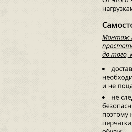
нагрузка
Самост
Монтаж 
простото
до того,
достав
необходи
и не поц
не сл
безопасн
поэтому 
перчатки
обуви;