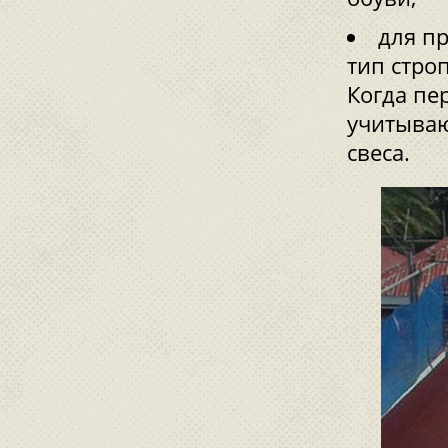
для п
тип стро
Когда пе
учитываю
свеса.