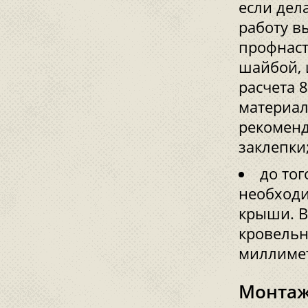
если дел
работу в
профнаст
шайбой, 
расчета 
материал
рекоменд
заклепки
до тог
необходи
крыши. В
кровельн
миллимет
Монтаж