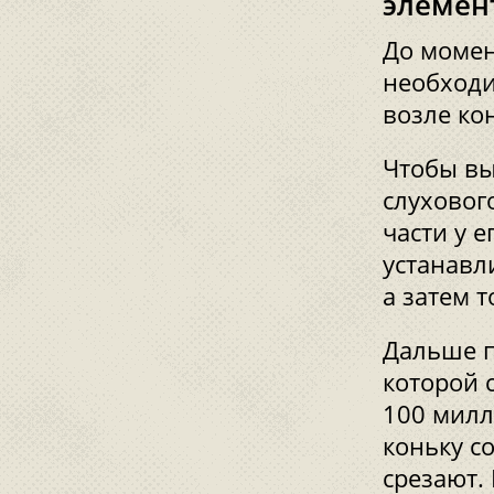
элемен
До момен
необходи
возле кон
Чтобы вы
слуховог
части у 
устанавл
а затем 
Дальше п
которой с
100 милл
коньку с
срезают. 