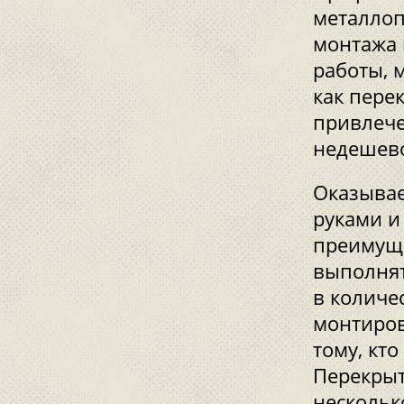
металлоп
монтажа 
работы, 
как пере
привлече
недешев
Оказывае
руками и
преимуще
выполнят
в количес
монтиров
тому, кт
Перекрыт
нескольк