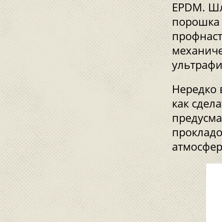
EPDM. Шл
порошка 
профнаст
механиче
ультрафи
Нередко 
как сдел
предусма
проклад
атмосфер