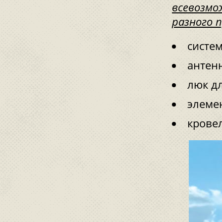
всевозмо
разного 
систе
антен
люк д
элеме
крове