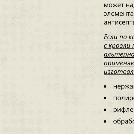
может на
элемента
антисепт
Если по 
с кровли
альтерна
применяю
изготовл
нержа
полир
рифлен
обрабо