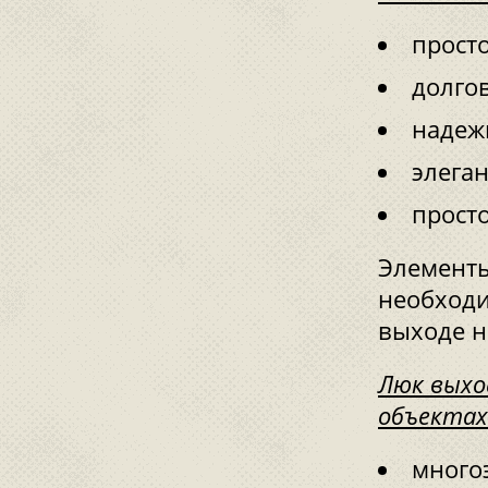
просто
долго
надеж
элега
прост
Элементы
необходи
выходе н
Люк выхо
объектах
много