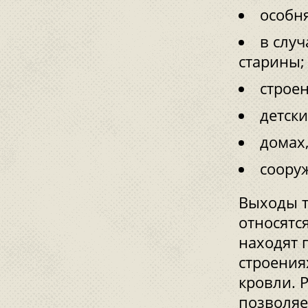
особн
в слу
старины;
строе
детск
домах,
соору
Выходы т
относятс
находят
строения
кровли. 
позволяе