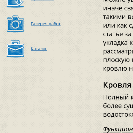
иначе св
такими в
Галерея работ
или как 
статье з
укладка 
Каталог
рассматр
плоскую 
кровлю н
Кровля
Полный к
более су
водосток
Функцион