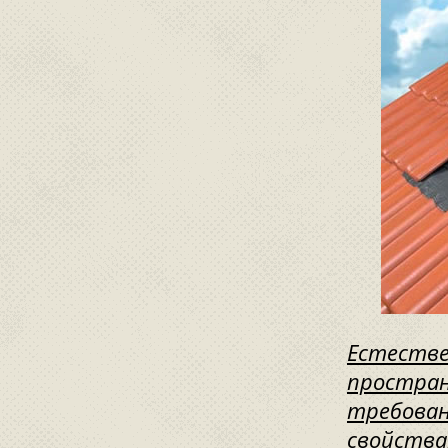
Естестве
простран
требован
свойствам