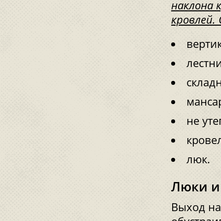
наклона 
кровлей.
верти
лестн
складн
манса
не уте
крове
люк.
Люки и
Выход на