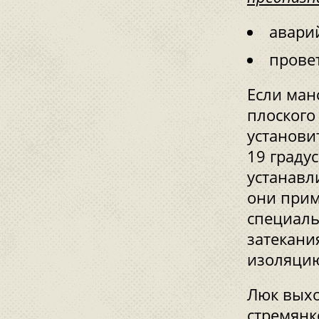
авари
прове
Если ман
плоского
установи
19 граду
устанавли
они прим
специаль
затекани
изоляци
Люк выхо
стремянк