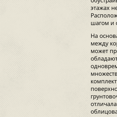
обустраи
этажах н
Располож
шагом и 
На основ
между ко
может пр
обладают
одноврем
множеств
комплект
поверхно
грунтово
отличала
облицова