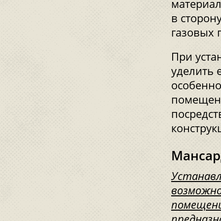
материал
в сторон
газовых 
При уста
уделить 
особенно
помещени
посредст
конструк
Мансар
Устанавл
возможно
помещени
предназн