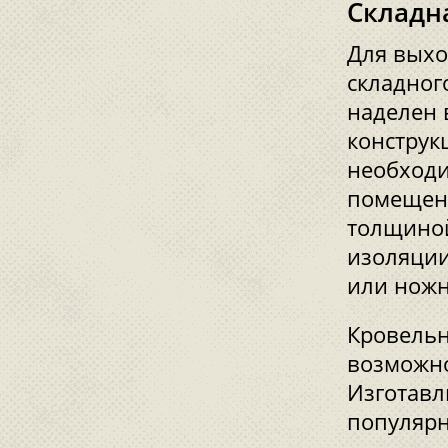
Складн
Для выхо
складног
наделен 
конструк
необходи
помещени
толщиной
изоляции
или нож
Кровельн
возможно
Изготавл
популярн