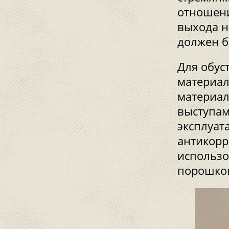
отношени
выхода н
должен б
Для обус
материал
материал
выступам
эксплуат
антикорр
использо
порошков