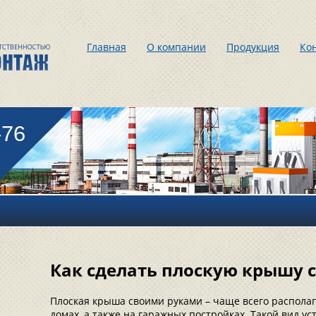
Главная
О компании
Продукция
Ко
-76
Как сделать плоскую крышу 
Плоская крыша своими руками – чаще всего распола
домах, а также на гаражных постройках. Такой вид у