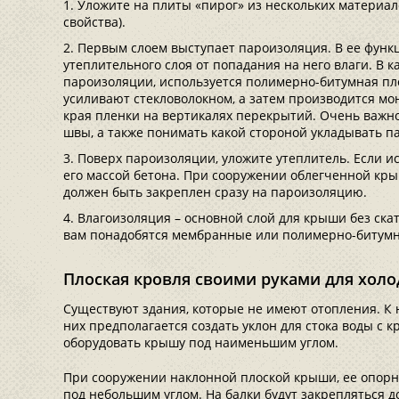
Уложите на плиты «пирог» из нескольких материа
свойства).
Первым слоем выступает пароизоляция. В ее функ
утеплительного слоя от попадания на него влаги. В 
пароизоляции, используется полимерно-битумная пле
усиливают стекловолокном, а затем производится м
края пленки на вертикалях перекрытий. Очень важно
швы, а также понимать какой стороной укладывать 
Поверх пароизоляции, уложите утеплитель. Если ис
его массой бетона. При сооружении облегченной кры
должен быть закреплен сразу на пароизоляцию.
Влагоизоляция – основной слой для крыши без скат
вам понадобятся мембранные или полимерно-битум
Плоская кровля своими руками для хо
Существуют здания, которые не имеют отопления. К н
них предполагается создать уклон для стока воды с 
оборудовать крышу под наименьшим углом.
При сооружении наклонной плоской крыши, ее опорн
под небольшим углом. На балки будут закрепляться до