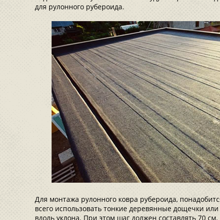
для рулонного рубероида.
Для монтажа рулонного ковра рубероида, понадобится
всего использовать тонкие деревянные дощечки или 
вдоль уклона. При этом шаг должен составлять 70 см.