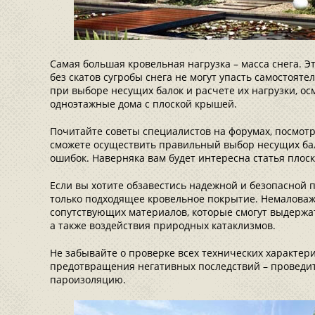
Самая большая кровельная нагрузка – масса снега. Э
без скатов сугробы снега не могут упасть самостоят
при выборе несущих балок и расчете их нагрузки, ос
одноэтажные дома с плоской крышей.
Почитайте советы специалистов на форумах, посмотр
сможете осуществить правильный выбор несущих бал
ошибок. Наверняка вам будет интересна статья плос
Если вы хотите обзавестись надежной и безопасной 
только подходящее кровельное покрытие. Немалова
сопутствующих материалов, которые смогут выдержа
а также воздействия природных катаклизмов.
Не забывайте о проверке всех технических характер
предотвращения негативных последствий – проведит
пароизоляцию.