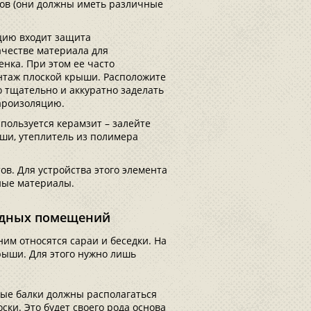
лов (они должны иметь различные
цию входит защита
качестве материала для
нка. При этом ее часто
онтаж плоской крыши. Расположите
 тщательно и аккуратно заделать
пароизоляцию.
пользуется керамзит – залейте
ши, утеплитель из полимера
ов. Для устройства этого элемента
ные материалы.
лодных помещений
им относятся сараи и беседки. На
крыши. Для этого нужно лишь
ые балки должны располагаться
ски. Это будет своего рода основа