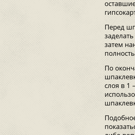
оставшие
гипсокар
Перед шп
заделать
затем на
полность
По оконч
шпаклевк
слоя в 1
использ
шпаклевк
Подобное
показать