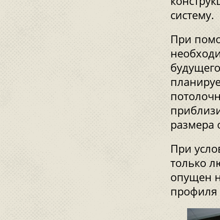
конструк
систему.
При помо
необходи
будущего
планируе
потолочн
приблизи
размера 
При усло
только л
опущен н
профиля 