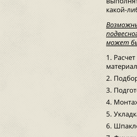
выполнят
какой-ли
Возможны
подвесно
может бы
Расчет
материал
Подбор
Подгот
Монтаж
Укладк
Шпакле