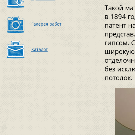
Такой ма
в 1894 г
патент н
Галерея работ
представ
гипсом. 
Каталог
широкую 
отделочн
без искл
потолок.