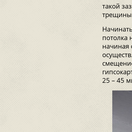
такой за
трещины
Начинать
потолка 
начиная о
осуществ
смещение
гипсокар
25 – 45 