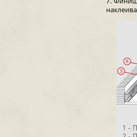
Финишн
наклеива