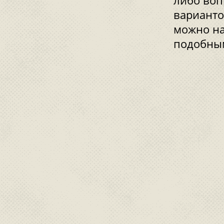
либо воп
варианто
можно на
подобны