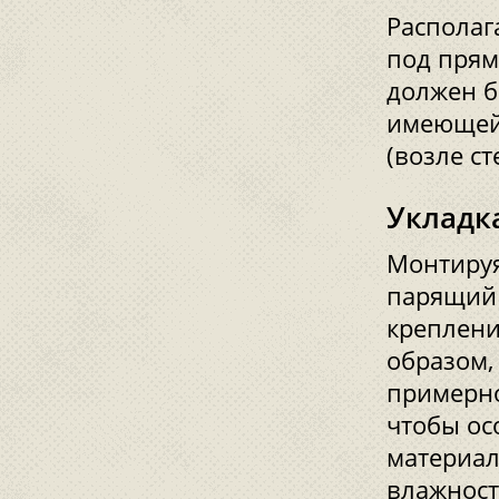
Располаг
под прям
должен б
имеющей
(возле с
Укладк
Монтируя
парящий 
креплени
образом,
примерно
чтобы ос
материал
влажност