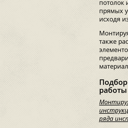
потолок и
прямых у
исходя и
Монтируя
также ра
элементо
предвари
материал
Подбор
работы
Монтируя
инструкц
ряда инс