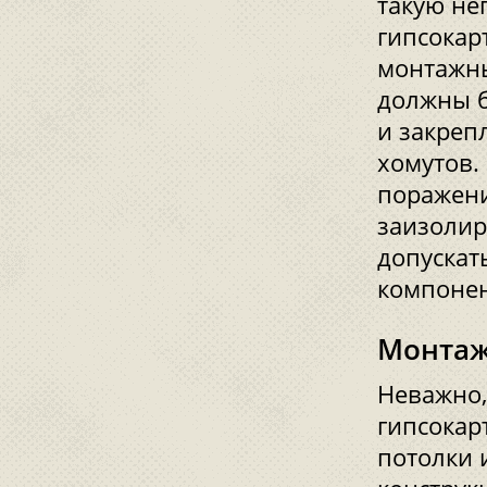
такую не
гипсокар
монтажны
должны б
и закреп
хомутов.
поражени
заизолир
допускат
компонен
Монтаж
Неважно,
гипсокар
потолки 