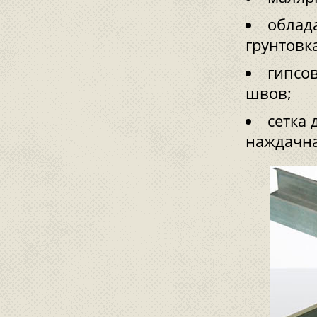
облад
грунтовка
гипсо
швов;
сетка
наждачна