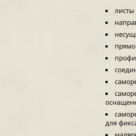
листы 
напра
несущ
прямо
профи
соеди
самор
самор
оснащенн
самор
для фикс
малярн