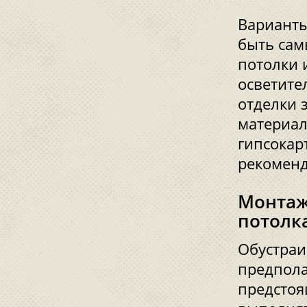
Варианты
быть сам
потолки 
осветите
отделки 
материал
гипсокар
рекоменд
Монтаж
потолк
Обустраи
предпола
предстоя