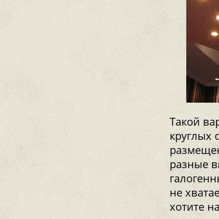
Такой ва
круглых 
размещен
разные в
галогенн
не хвата
хотите н