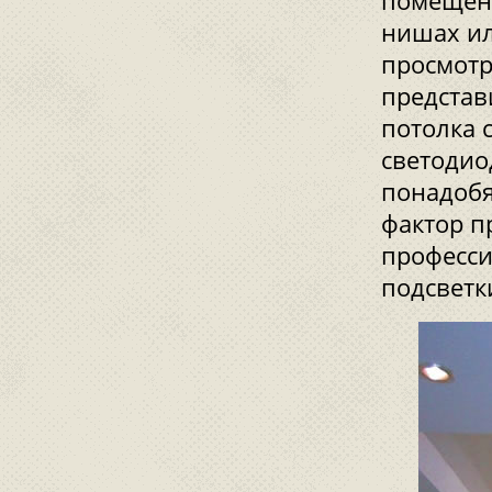
помещени
нишах ил
просмотр
представ
потолка 
светодио
понадобя
фактор п
професси
подсветк