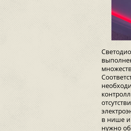
Светодио
выполнен
множеств
Соответс
необходи
контролл
отсутств
электроэ
в нише и
нужно об