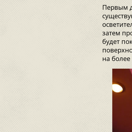
Первым д
существу
осветите
затем пр
будет по
поверхно
на более