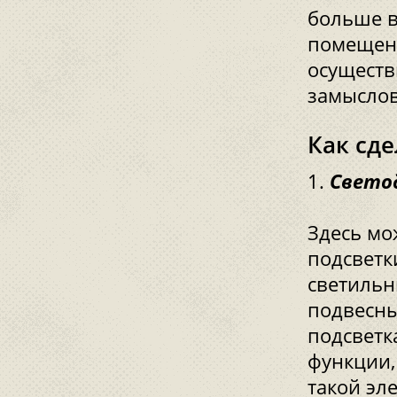
больше в
помещени
осуществ
замыслов
Как сде
Свето
Здесь мо
подсветк
светильн
подвесны
подсветк
функции,
такой эл