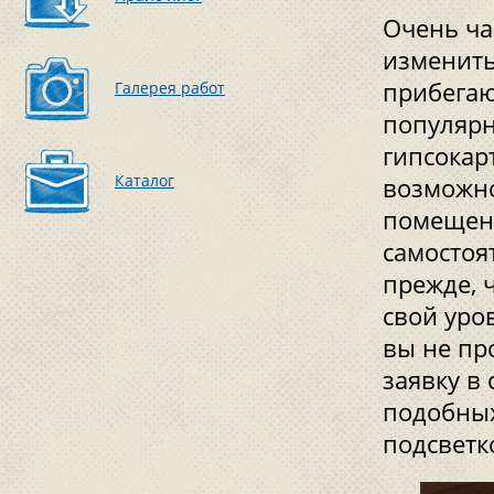
Очень ча
изменить
прибегаю
Галерея работ
популярн
гипсокар
Каталог
возможно
помещени
самостоя
прежде, 
свой уров
вы не пр
заявку в
подобных 
подсветк