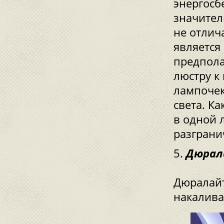
энергосб
значител
не отлич
является
предпола
люстру к
лампочек
света. К
в одной 
разграни
Дюрал
Дюралайт
накалива