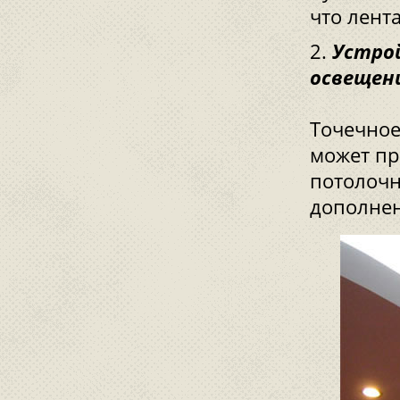
что лент
Устро
освещен
Точечное
может пр
потолочн
дополнен