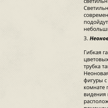
светильн
Светильн
современ
подойдут
небольши
Неоно
Гибкая г
цветовых
трубка т
Неоновая
фигуры с
комнате 
видения 
располож