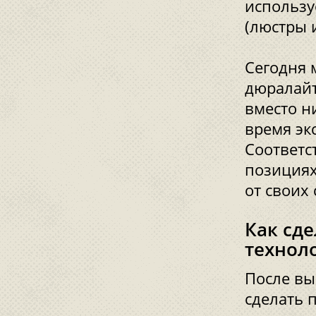
использу
(люстры 
Сегодня 
дюралайт
вместо н
время эк
Соответс
позициях
от своих
Как сде
технол
После вы
сделать 