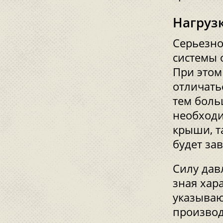
Нагруз
Серьезно
системы 
При этом
отличать
тем боль
необходи
крыши, т
будет за
Силу дав
зная хар
указываю
производ