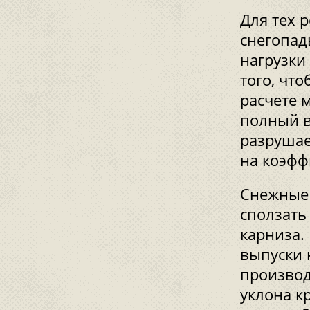
Для тех 
снегопад
нагрузки
того, чт
расчете 
полный в
разрушае
на коэфф
Снежные 
сползать
карниза.
выпуски 
производ
уклона к