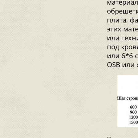
материал
обрешетк
плита, ф
этих мат
или техн
под кров
или 6*6 
OSB или 