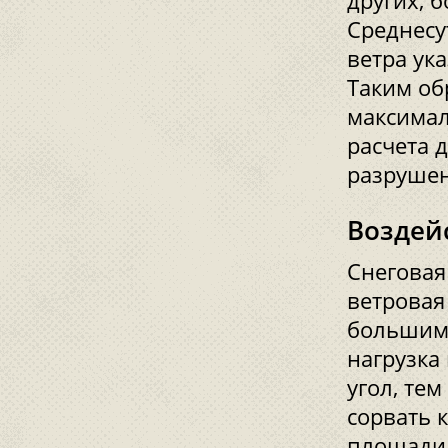
других, 
Среднесу
ветра ук
Таким об
максимал
расчета 
разрушен
Воздей
Снеговая
ветровая
большим 
нагрузка
угол, те
сорвать 
площади 