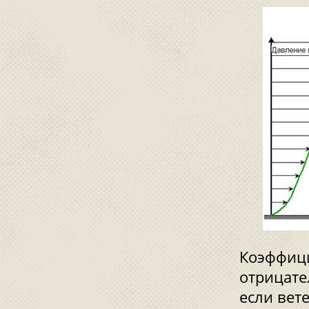
Коэффици
отрицате
если вете