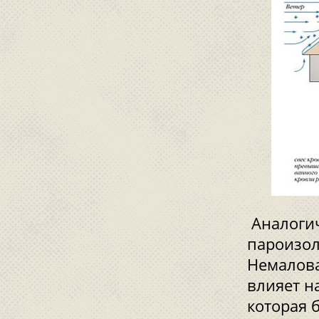
Аналогич
пароизол
Немалова
влияет н
которая б