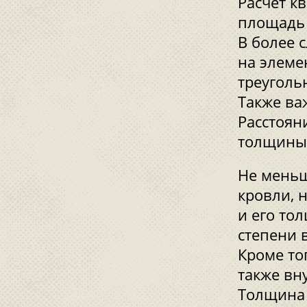
Расчет к
площадь 
В более 
на элеме
треуголь
Также ва
Расстоян
толщины 
Не меньш
кровли, 
и его то
степени 
Кроме то
также вн
Толщина 