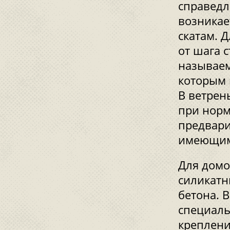
справедл
возникае
скатам. 
от шага 
называем
которым 
В ветрен
при норм
предвари
имеющим
Для домо
силикатн
бетона. 
специаль
креплени