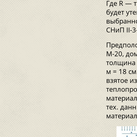
Где R — 
будет ут
выбранно
СНиП II-3
Предполо
М-20, до
толщина у
м = 18 см
взятое и
теплопро
материал
тех. данн
материал