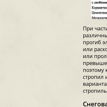
При част
различны
прогиб э
или раск
или прол
превышен
поэтому 
стропил 
варианта
стропиль
Снегов