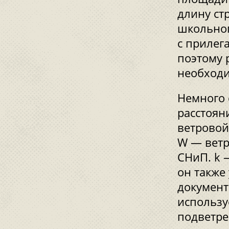
длину ст
школьног
с прилег
поэтому 
необходи
Немного 
расстоян
ветровой
W — ветр
СНиП. k 
он также
документ
использу
подветре