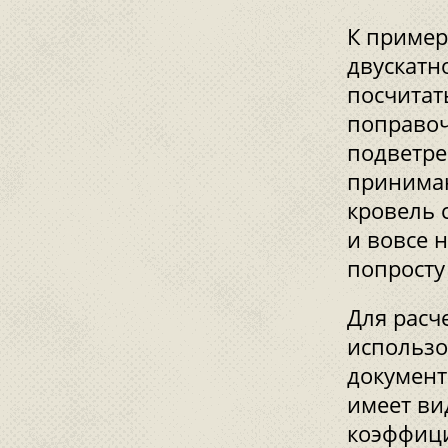
К пример
двускатн
посчитат
поправоч
подветре
принимаю
кровель 
и вовсе н
попросту
Для расч
использо
документ
имеет ви
коэффици