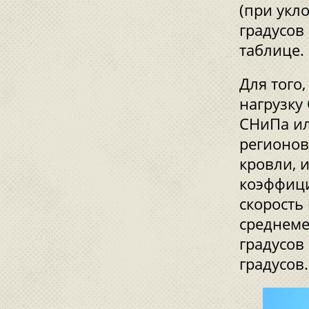
(при укло
градусов 
таблице.
Для того
нагрузку
СНиПа ил
регионов
кровли, 
коэффици
скорость 
среднеме
градусов
градусов.