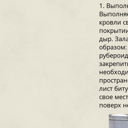
Выполн
Выполняе
кровли с
покрытии
дыр. Зал
образом:
рубероид
закрепит
необход
простран
лист бит
свое мес
поверх н