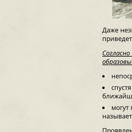
Даже нез
приведет
Согласно
образовы
непос
спустя
ближайши
могут 
называет
Проявлен