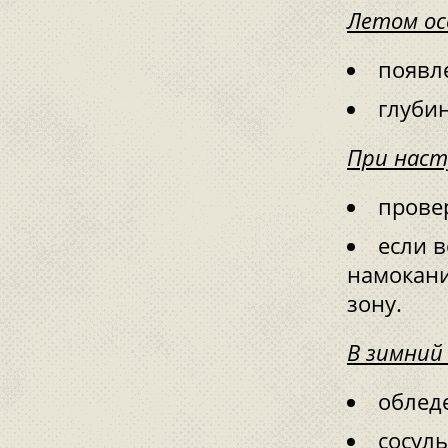
Летом ос
появл
глуби
При наст
провер
если в
намокание
зону.
В зимний
облед
сосуль