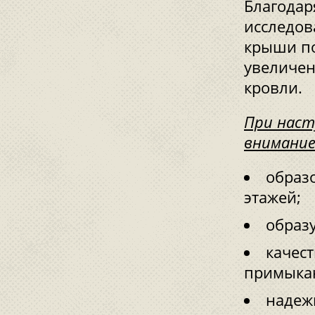
Благодар
исследов
крыши по
увеличен
кровли.
При наст
внимание
образ
этажей;
образ
качест
примыка
надеж