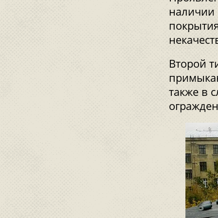
наличии 
покрытия
некачест
Второй т
примыкаю
также в 
огражден