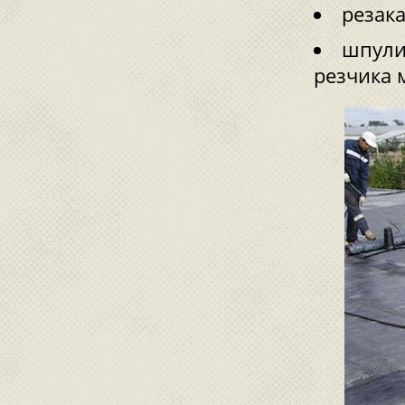
резака
шпули
резчика 