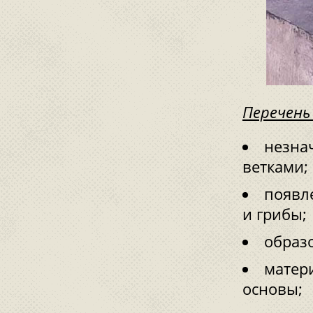
Перечень
незна
ветками;
появл
и грибы;
образ
матери
основы;