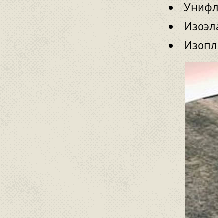
Унифл
Изоэла
Изопл