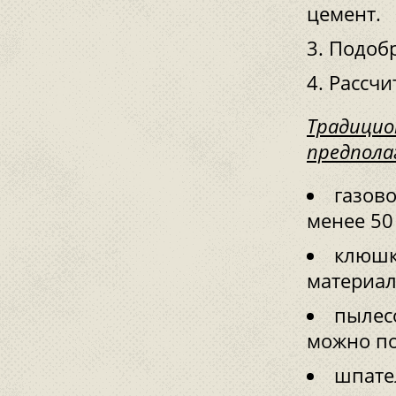
цемент.
Подобр
Рассчи
Традицио
предпола
газово
менее 50
клюшк
материал
пылес
можно по
шпате