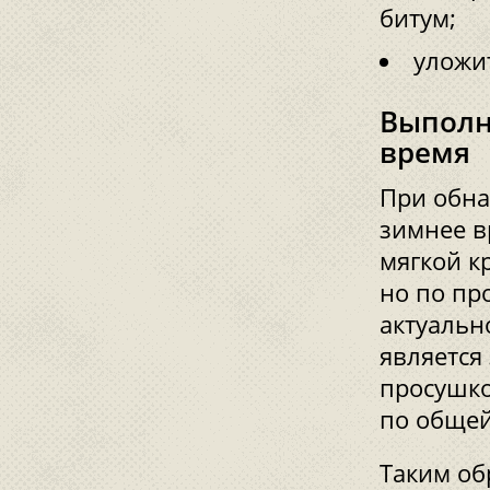
битум;
уложи
Выполн
время
При обна
зимнее в
мягкой к
но по пр
актуальн
является
просушко
по общей
Таким об