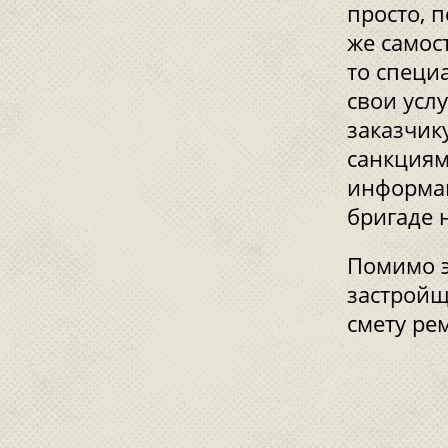
просто, 
же самос
то специ
свои усл
заказчик
санкциям
информац
бригаде 
Помимо э
застройщ
смету ре