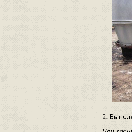
Выполн
При капи