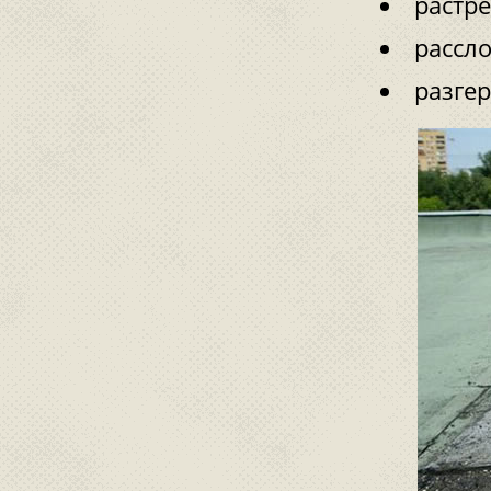
растр
рассл
разгер