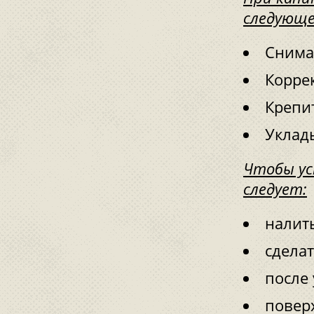
следующе
Снима
Коррек
Крепи
Уклад
Чтобы ус
следует:
налит
сделат
после
повер