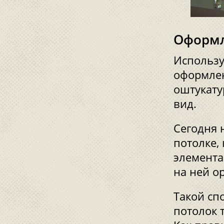
Оформл
Использу
оформлен
оштукату
вид.
Сегодня 
потолке, 
элемента
на ней о
Такой сп
потолок 