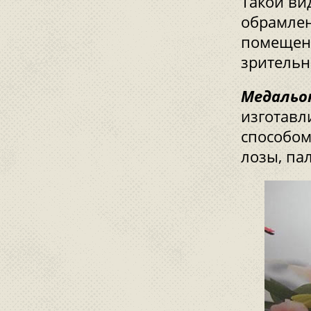
Такой ви
обрамлен
помещени
зрительн
Медальо
изготавл
способом
лозы, па