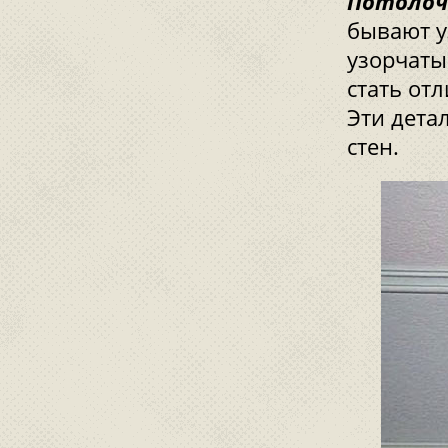
Потолоч
бывают у
узорчаты
стать от
Эти дета
стен.