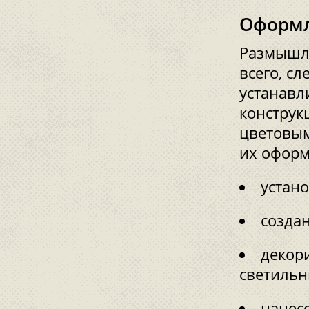
Оформл
Размышля
всего, с
устанавл
конструк
цветовым
их оформ
устан
созда
декор
светильн
нанесе