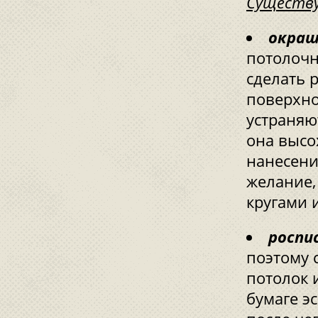
Существ
окраш
потолочн
сделать 
поверхно
устраняю
она высо
нанесени
желание,
кругами 
роспи
поэтому 
потолок 
бумаге эс