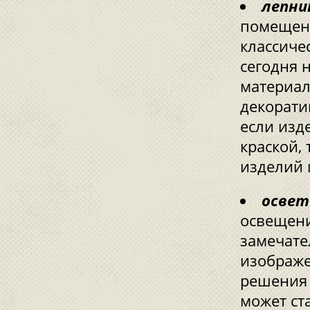
лепни
помещени
классиче
сегодня н
материал
декорати
если изд
краской,
изделий 
освет
освещени
замечате
изображе
решения 
может ст