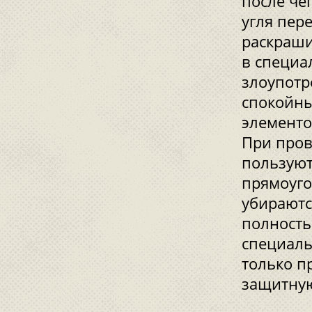
после че
угля пер
раскраши
в специа
злоупотр
спокойны
элементо
При пров
пользуют
прямоуго
убираютс
полность
специаль
только п
защитну