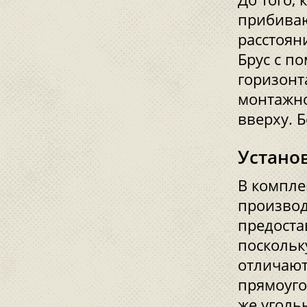
прибиваю
расстоян
Брус с п
горизонт
монтажно
вверху. 
Устано
В компле
производ
предоста
поскольк
отличают
прямоуго
же уголь