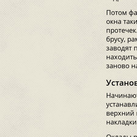
Потом фа
окна так
протечек
брусу, р
заводят 
находить
заново н
Устано
Начинают
устанавл
верхний 
накладки
Оклады р