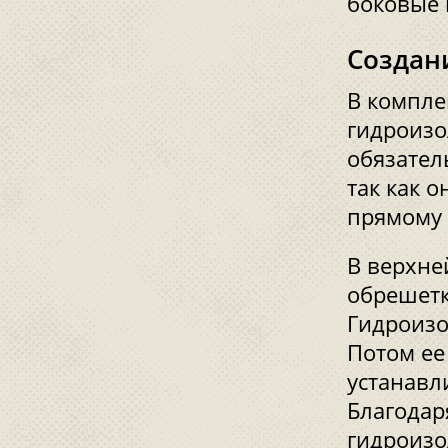
боковые 
Создан
В компле
гидроизо
обязател
так как 
прямому 
В верхне
обрешетк
Гидроизо
Потом ее
устанавл
Благодаря
гидроизо