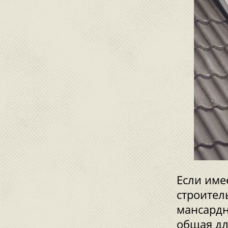
Если име
строител
мансардн
общая дл