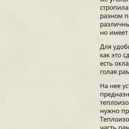
стропила
разном п
различны
но имеет
Для удоб
как это с
есть окла
голая ра
На нее у
предназн
теплоизо
нужно пр
Теплоиз
часть ра