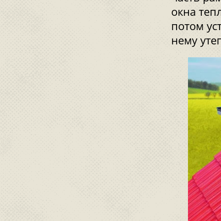
окна теп
потом ус
нему уте