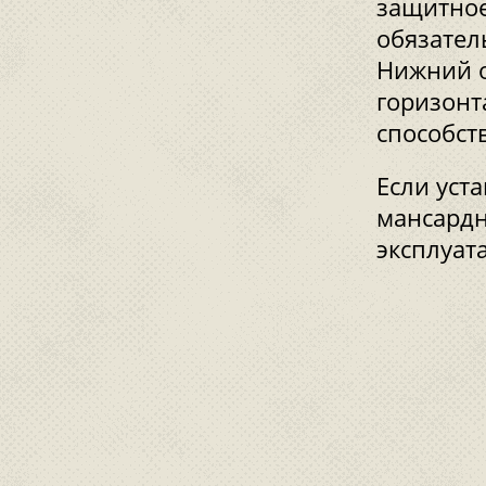
защитное
обязател
Нижний о
горизонт
способст
Если уст
мансардн
эксплуат