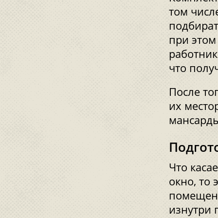
том числ
подбират
при этом
работник
что полу
После то
их место
мансарды
Подгот
Что каса
окно, то
помещени
изнутри 