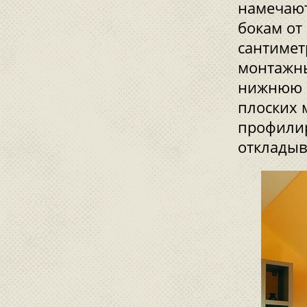
намечают
бокам от
сантимет
монтажны
нижнюю г
плоских 
профилир
откладыв