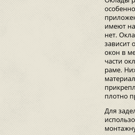
особенно
приложен
имеют на
нет. Окл
зависит 
окон в м
части ок
раме. Ни
материал
прикрепл
плотно п
Для заде
использо
монтажну