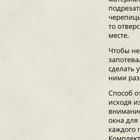
подрезат
черепицы
то отвер
месте.
Чтобы не
запотева
сделать 
ними раз
Способ о
исходя и
внимание
окна для
каждого 
Комплект