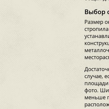
Выбор 
Размер о
стропила
устанавл
конструк
металлоч
месторас
Достаточ
случае, 
площади 
фото. Ши
меньше п
располож