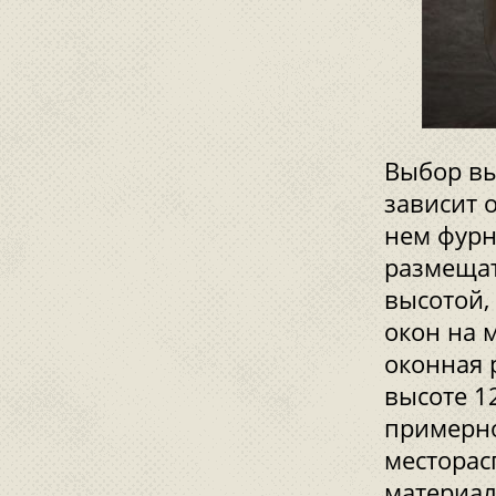
Выбор вы
зависит 
нем фурн
размещат
высотой,
окон на 
оконная 
высоте 1
примерно
месторас
материал