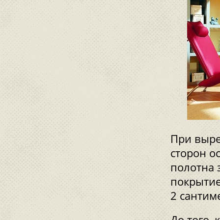
При выре
сторон о
полотна 
покрытие
2 сантим
До того, 