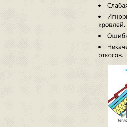
Слаба
Игнор
кровлей.
Ошибк
Некач
откосов.