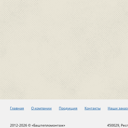
Главная
О компании
Продукция
Контакты
Наши заказ
2012-2026 © «Баштепломонтаж»
450029, Рес