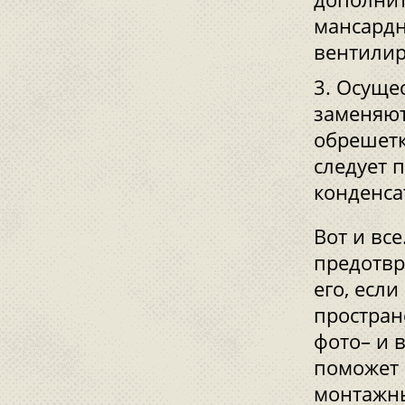
мансардн
вентилир
Осущес
заменяют
обрешетк
следует 
конденсат
Вот и вс
предотвр
его, есл
простран
фото– и 
поможет 
монтажны