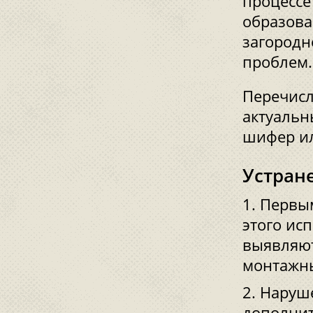
процессе
образова
загородн
проблем
Перечисл
актуальн
шифер ил
Устран
Первым
этого ис
выявляют
монтажны
Наруше
дополнит