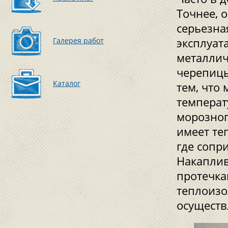
Точнее, 
серьезна
Галерея работ
эксплуат
металлич
черепицы
Каталог
тем, что
температ
морозного
имеет те
где сопр
Накаплив
протечка
теплоизо
осуществ