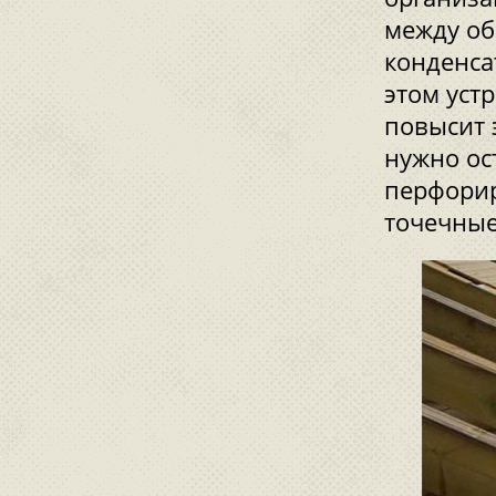
между об
конденса
этом уст
повысит 
нужно ос
перфорир
точечные