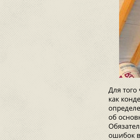
Для того
как конд
определе
об основ
Обязател
ошибок в