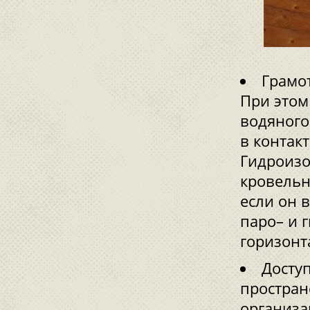
Грамо
При этом
водяного
в контак
Гидроизо
кровельн
если он 
паро–­ и
горизонт
Досту
простран
организа