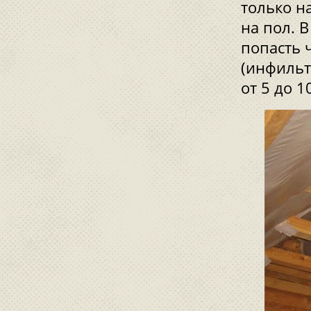
только н
на пол. 
попасть 
(инфильт
от 5 до 