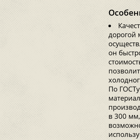
Особен
Качес
дорогой 
осуществ
он быстр
стоимост
позволит
холодног
По ГОСТу
материал
произво
в 300 мм
возможно
использу