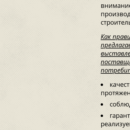
внимание
производ
строител
Как прав
предлага
выставле
поставщи
потребит
качес
протяжен
соблю
гаран
реализуе