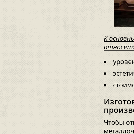
К основн
относят
урове
эстети
стоимо
Изгото
произв
Чтобы от
металлоч