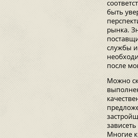
соответс
быть уве
перспект
рынка. З
поставщи
службы и
необходи
после мо
Можно ск
выполнен
качестве
предложе
застройщ
зависеть
Многие к