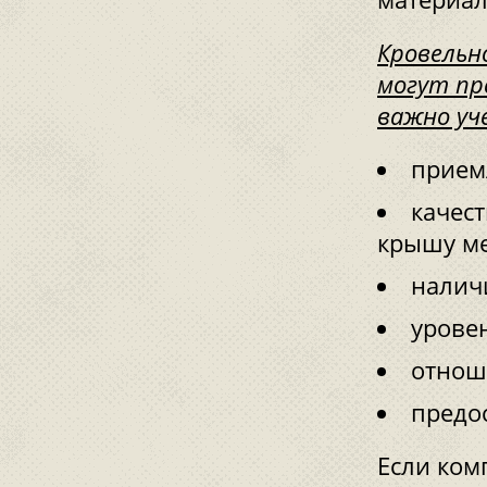
Кровельн
могут пр
важно уч
прием
качест
крышу ме
налич
урове
отноше
предос
Если ком