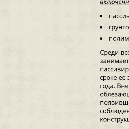
включенн
пасси
грунто
полим
Среди вс
занимает
пассивир
сроке ее
года. Вн
облезающ
появивши
соблюден
конструк