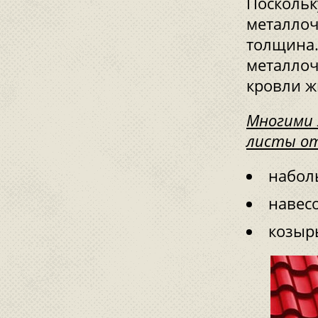
Поскольк
металлоч
толщина
металлоч
кровли ж
Многими 
листы от
набол
навесо
козыр