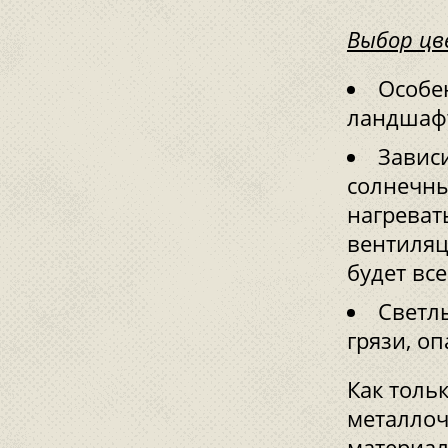
Выбор цв
Особе
ландшафт
Завис
солнечны
нагреват
вентиляц
будет все
Светл
грязи, оп
Как толь
металлоч
материал