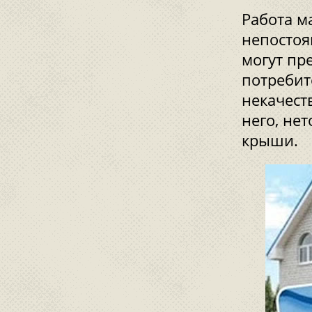
Работа м
непостоя
могут пр
потребит
некачест
него, не
крыши.