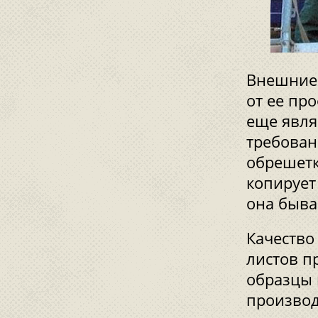
Внешние 
от ее пр
еще явл
требован
обрешетк
копирует
она быва
Качество
листов п
образцы 
производ