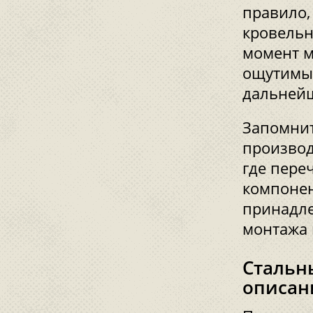
правило,
кровельн
момент м
ощутимым
дальнейш
Запомнит
производ
где пере
компонен
принадле
монтажа
Стальн
описан