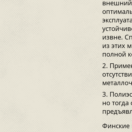
внешний 
оптималь
эксплуат
устойчив
извне. С
из этих 
полной к
Примен
отсутств
металлоч
Полиэс
но тогда
предъявл
Финские 