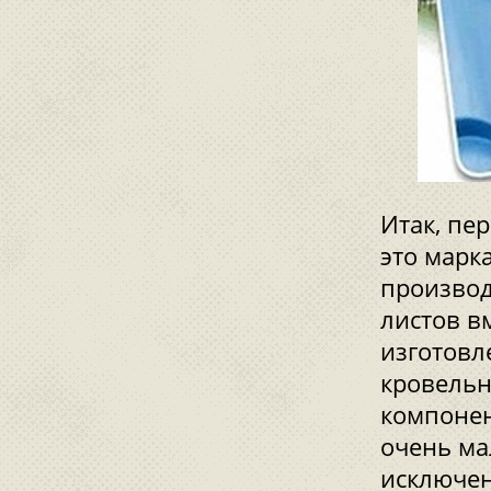
Итак, пе
это марк
производ
листов в
изготовл
кровельн
компонен
очень ма
исключен