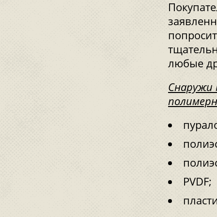
Покупате
заявленн
попросит
тщательн
любые др
Снаружи 
полимер
пурал
полиэ
полиэ
PVDF;
пласт