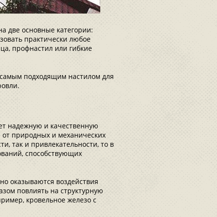
на две основные категории:
ьзовать практически любое
ца, профнастил или гибкие
о самым подходящим настилом для
ровли.
ет надежную и качественную
и от природных и механических
и, так и привлекательности, то в
ований, способствующих
рно оказываются воздействия
азом повлиять на структурную
пример, кровельное железо с