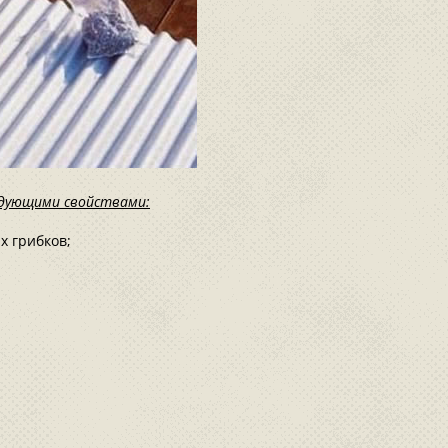
едующими свойствами:
х грибков;