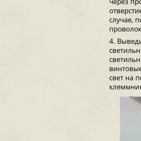
через пр
отверсти
случае, 
проволок
Выведи
светильн
светильн
винтовые
свет на 
клеммник