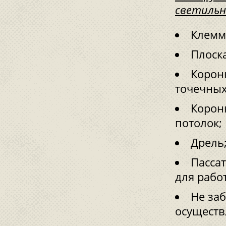
светильн
Клемм
Плоска
Коронк
точечных
Корон
потолок;
Дрель
Пасса
для рабо
Не заб
осуществ