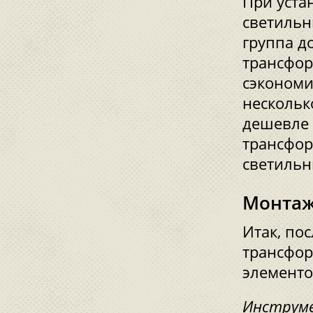
При уста
светильн
группа д
трансфор
сэкономи
нескольк
дешевле 
трансфор
светильн
Монтаж
Итак, по
трансфор
элементо
Инструме