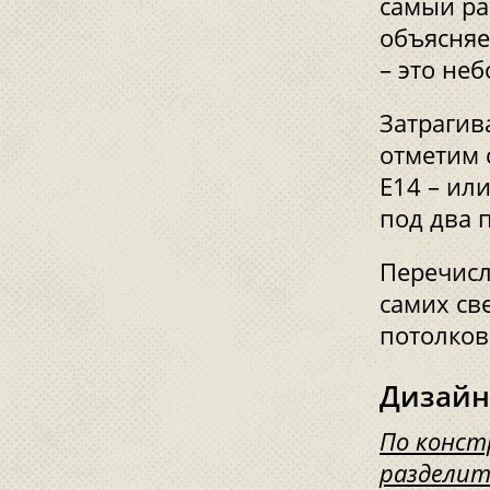
самый ра
объясняе
– это не
Затрагив
отметим 
Е14 – или
под два 
Перечисл
самих св
потолков
Дизайн
По конст
разделит