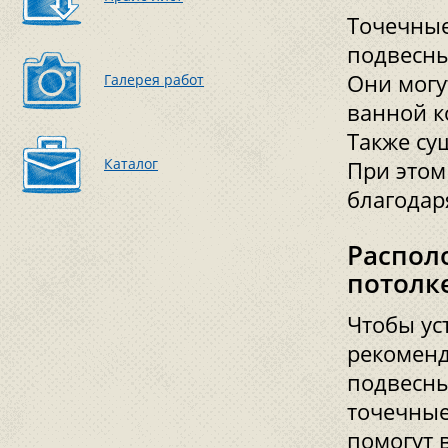
Точечные
подвесны
Они могу
Галерея работ
ванной к
Также су
Каталог
При этом
благодар
Распол
потолк
Чтобы ус
рекоменд
подвесны
точечные
помогут 