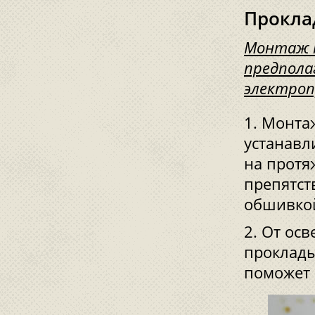
Прокла
Монтаж т
предпола
электроп
Монтаж
устанавл
на протя
препятст
обшивкой
От осв
проклады
поможет 