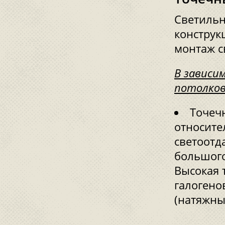
Светильн
конструк
монтаж с
В зависи
потолков
Точеч
относите
светоотд
большого
Высокая 
галогено
(натяжны