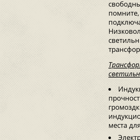
свободны
помните,
подключа
Низковол
светильн
трансфор
Трансфор
светильн
Индук
прочност
громоздк
индукцио
места для
Элект