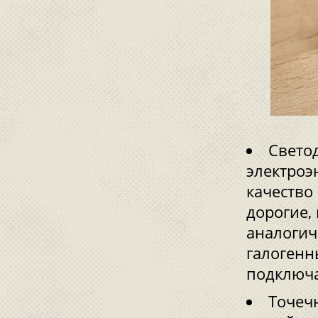
Свето
электроэ
качество
дорогие,
аналогич
галогенн
подключа
Точеч