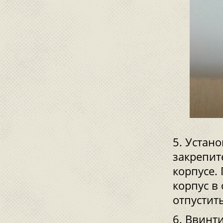
Устано
закрепит
корпусе.
корпус в
отпустить
Ввинти