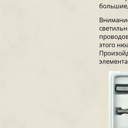
большие,
Внимание
светильн
проводов
этого ню
Произойд
элемента