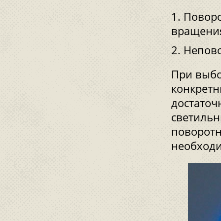
Поворо
вращения
Непово
При выбо
конкретн
достаточ
светильн
поворотн
необходи