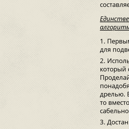
составля
Единстве
алгоритм
Первым
для подв
Исполь
который 
Проделай
понадобя
дрелью. 
то вмест
сабельно
Достан