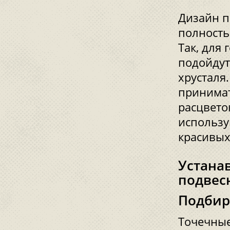
Дизайн п
полность
Так, для
подойдут
хрусталя
принимат
расцвето
использу
красивых
Устана
подвес
Подбир
Точечные