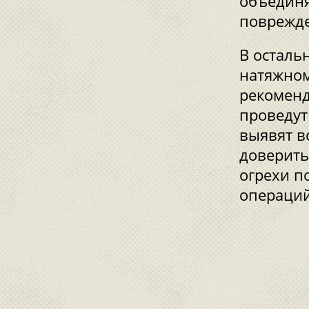
объединя
поврежде
В осталь
натяжном
рекоменд
проведут
выявят в
доверить
огрехи п
операций