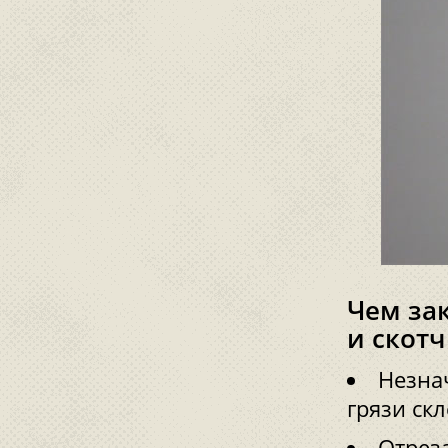
Чем за
и скотч
Незна
грязи ск
Отреза