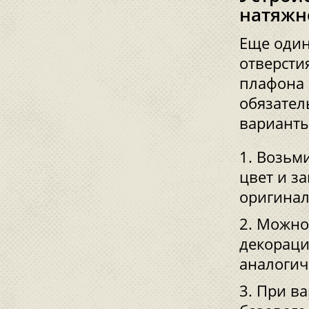
натяжн
Еще один
отверсти
плафона 
обязател
варианты
Возьми
цвет и з
оригинал
Можно 
декораци
аналогич
При ва