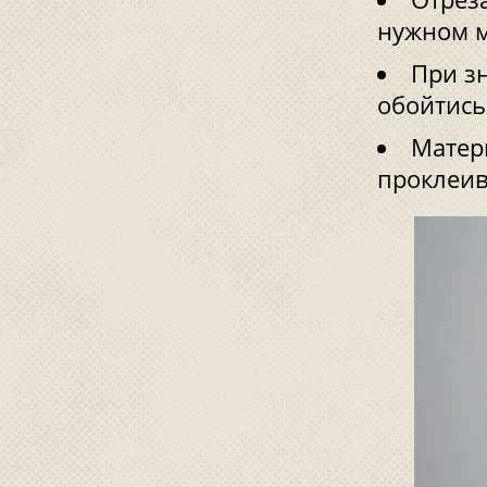
нужном м
При зн
обойтись
Матер
проклеив