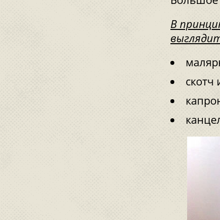
В принци
выглядит
малярн
скотч 
капрон
канце