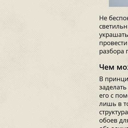
Не беспок
светильн
украшать
провести
разбора 
Чем мо
В принци
заделать
его с по
лишь в т
структур
обоев для