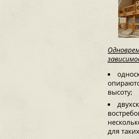
Одноврем
зависимо
однос
опираютс
высоту;
двухс
востребо
нескольк
для таки