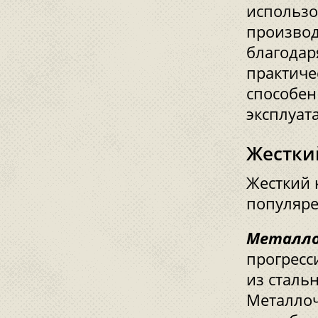
использо
производ
благодар
практиче
способен
эксплуат
Жестки
Жесткий 
популяре
Металло
прогресс
из сталь
Металлоч