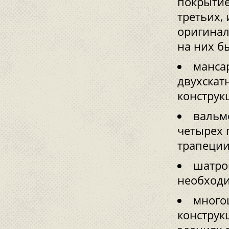
покрытие
третьих,
оригинал
на них б
манса
двухскат
конструк
вальм
четырех 
трапеции
шатро
необходи
много
конструк