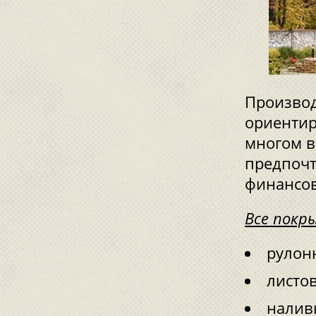
Производ
ориентир
многом в
предпочт
финансов
Все покр
рулон
листо
налив