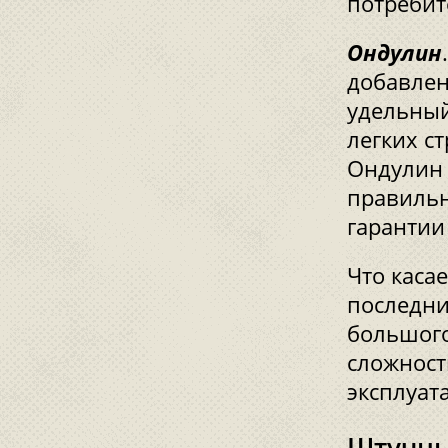
потребит
Ондулин
добавле
удельный
легких с
Ондулин 
правильн
гарантии 
Что каса
последни
большого
сложности
эксплуата
Штучны