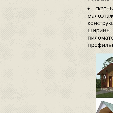
скатн
малоэтаж
конструк
ширины п
пиломате
профиль