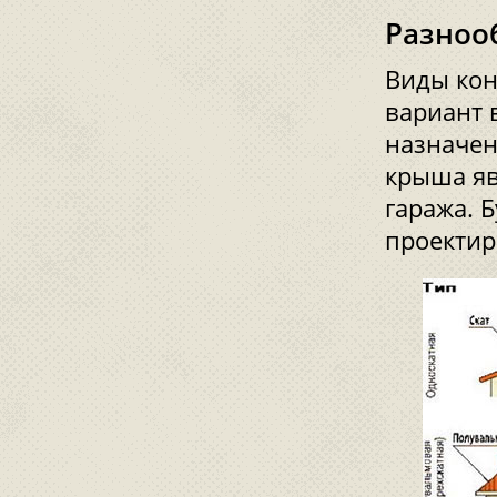
Разноо
Виды кон
вариант 
назначен
крыша яв
гаража. 
проектир