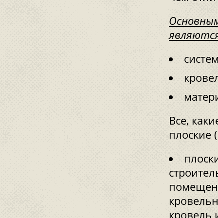
Основны
являются
систем
крове
матер
Все, как
плоские 
плоск
строител
помещени
кровельн
кровель 