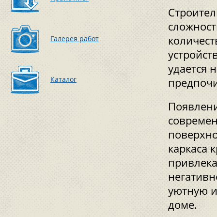
Строител
сложност
количест
Галерея работ
устройст
удается 
Каталог
предпочи
Появлени
современ
поверхно
каркаса 
привлека
негативн
уютную и
доме.