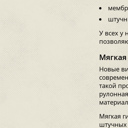
мембр
штучн
У всех у
позволяю
Мягкая
Новые ви
современ
такой пр
рулонная
материал
Мягкая г
штучных 