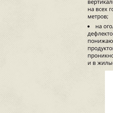
вертикал
на всех 
метров;
на ог
дефлекто
понижают
продукто
проникно
и в жилы