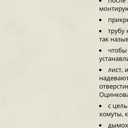
после
монтирую
прикр
трубу
так назы
чтобы
устанавл
лист, 
надевают
отверсти
Оцинкова
с цел
хомуты, 
дымох