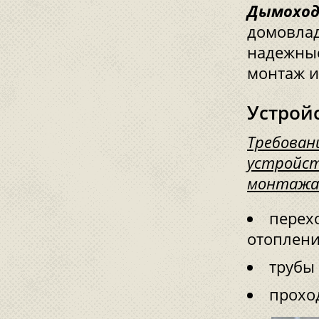
Дымоход
домовлад
надежные
монтаж и
Устрой
Требован
устройст
монтажа 
перех
отоплени
трубы 
прохо