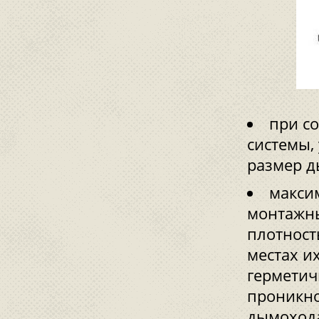
при с
системы,
размер д
макси
монтажны
плотност
местах и
герметич
проникно
дымоход