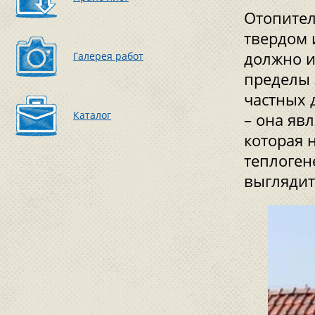
Отопител
твердом 
должно и
Галерея работ
пределы 
частных 
Каталог
– она яв
которая 
теплоген
выглядит