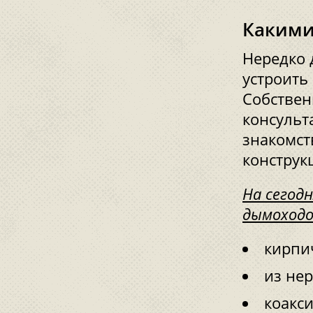
Какими
Нередко 
устроить
Собствен
консульт
знакомст
конструк
На сегод
дымоходо
кирпи
из не
коакс