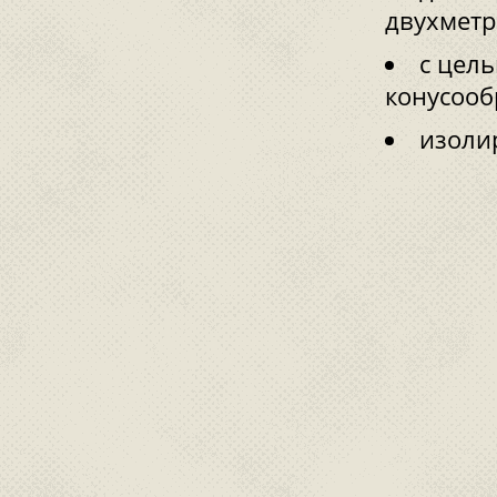
двухметр
с цел
конусооб
изоли