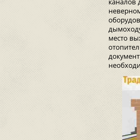
каналов 
неверном
оборудов
дымоходу
место вы
отопител
документ
необход