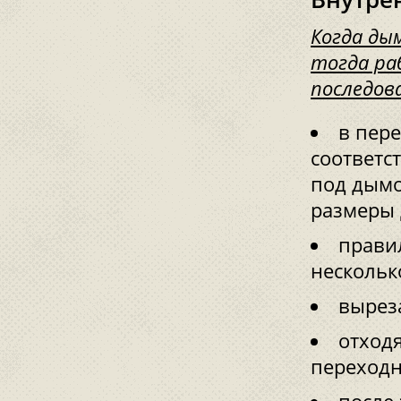
Когда ды
тогда ра
последов
в пер
соответс
под дымо
размеры 
прави
нескольк
вырез
отходя
переходн