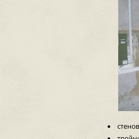
стено
тройни