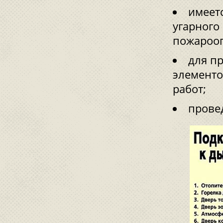
имеет
угарного
пожарооп
для пр
элементо
работ;
прове