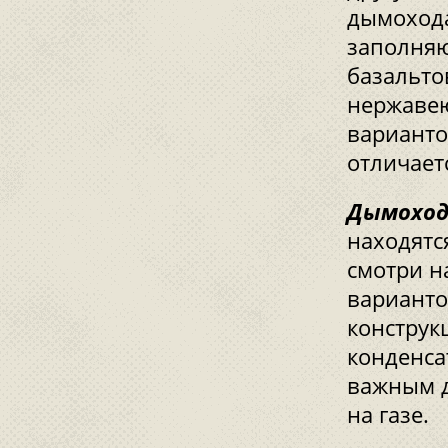
дымохода
заполняю
базальто
нержавею
варианто
отличает
Дымоход
находятс
смотри н
варианто
конструк
конденса
важным д
на газе.