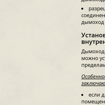
разре
соединен
дымоход 
Устано
внутре
Дымоходы
можно уст
пределам
Особенно
заключаю
если 
помещени