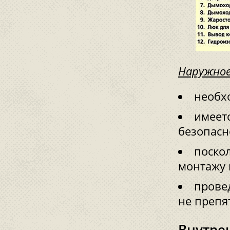
Наружное
необх
имеет
безопасн
поско
монтажу 
прове
не препя
Внутре