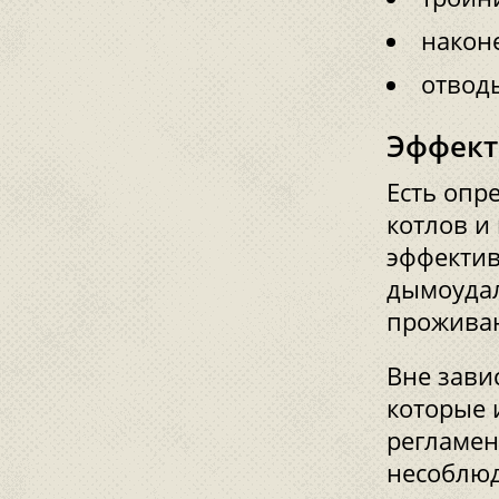
наконе
отвод
Эффект
Есть опр
котлов и
эффектив
дымоудал
прожива
Вне зави
которые 
регламен
несоблюд