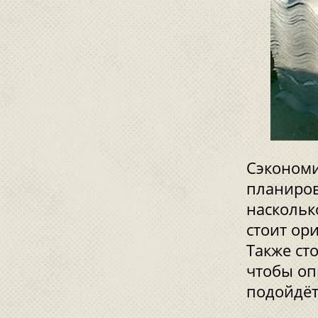
Сэкономи
планиров
наскольк
стоит ор
Также ст
чтобы оп
подойдёт