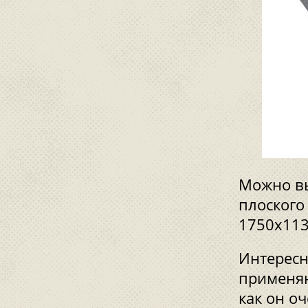
Можно вы
плоского
1750х113
Интересн
применяю
как он о