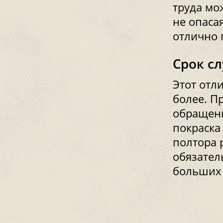
труда мо
не опаса
отлично 
Срок с
Этот отл
более. П
обращени
покраска
полтора 
обязател
больших 