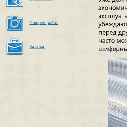
экономич
эксплуат
Галерея работ
убеждают
перед др
часто мо
Каталог
шиферны