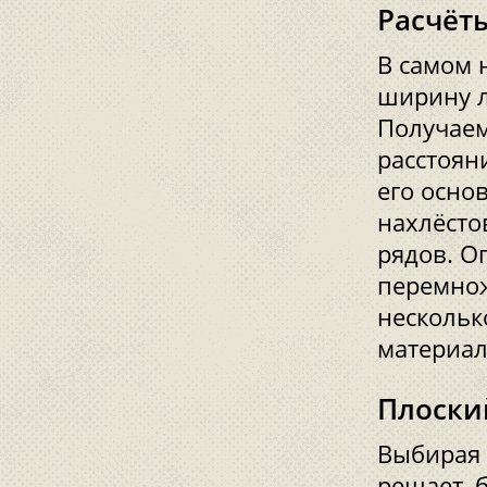
Расчёт
В самом 
ширину л
Получаем
расстоян
его осно
нахлёсто
рядов. О
перемнож
нескольк
материал
Плоски
Выбирая 
решает, 