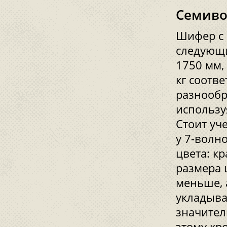
Семиво
Шифер с 
следующи
1750 мм, 
кг соотв
разнообр
использу
Стоит уч
у 7-волно
цвета: к
размера 
меньше, 
укладыва
значител
этому кр