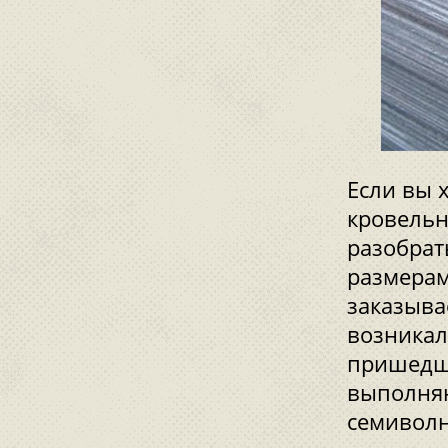
Если вы 
кровельн
разобрат
размерам
заказыва
возникал
пришедш
выполняю
семиволн