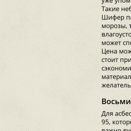
уже упом
Такие не
Шифер п
морозы, 
влагоуст
может сп
Цена мож
стоит пр
сэкономи
материал
желатель
Восьми
Для асбе
95, кото
важно вн