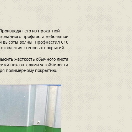
Производят его из прокатной
нкованного профлиста небольшой
ой высоты волны. Профнастил С10
готовления стеновых покрытий.
высить жесткость обычного листа
окими показателями устойчивости
аря полимерному покрытию,